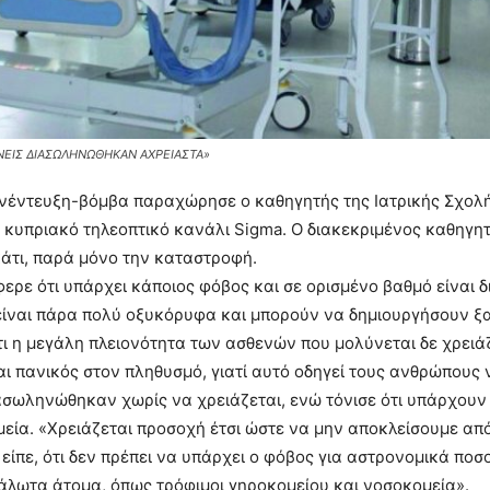
ΝΕΙΣ ΔΙΑΣΩΛΗΝΩΘΗΚΑΝ ΑΧΡΕΙΑΣΤΑ»
νέντευξη-βόμβα παραχώρησε ο καθηγητής της Ιατρικής Σχολής 
 κυπριακό τηλεοπτικό κανάλι Sigma. Ο διακεκριμένος καθηγητ
άτι, παρά μόνο την καταστροφή.
ερε ότι υπάρχει κάποιος φόβος και σε ορισμένο βαθμό είναι δ
ίναι πάρα πολύ οξυκόρυφα και μπορούν να δημιουργήσουν ξαφ
ι η μεγάλη πλειονότητα των ασθενών που μολύνεται δε χρειάζ
αι πανικός στον πληθυσμό, γιατί αυτό οδηγεί τους ανθρώπους
ασωληνώθηκαν χωρίς να χρειάζεται, ενώ τόνισε ότι υπάρχουν
εία. «Χρειάζεται προσοχή έτσι ώστε να μην αποκλείσουμε από
ίπε, ότι δεν πρέπει να υπάρχει ο φόβος για αστρονομικά ποσο
άλωτα άτομα, όπως τρόφιμοι γηροκομείου και νοσοκομεία».