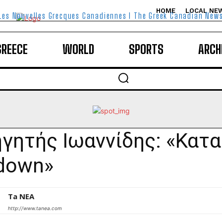
HOME
LOCAL NE
Les Nouvelles Grecques Canadiennes I The Greek Canadian New
GREECE
WORLD
SPORTS
ARCH
γητής Ιωαννίδης: «Κατ
down»
Ta NEA
http://www.tanea.com