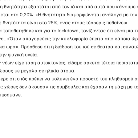
 η θνητότητα εξαρτάται από τον ιό και από αυτά που κάνουμε 
κεται στο 0,20%. «Η θνητότητα διαμορφώνεται ανάλογα με τον
η θνητότητα είναι στο 25%, ένας στους τέσσερις πεθαίνει».
α τοποθετήθηκε και για το lockdown, τονίζοντας ότι είναι μια
ει. «Όταν απαγορεύεις την κυκλοφορία έπειτα από κάποια ώρ
δια ώρα». Πρόσθεσε ότι η διάδοση του ιού σε θέατρα και συνα
την ψυχική υγεία.
 νέων είχε τάση αυτοκτονίας, είδαμε αρκετά τέτοια περιστατ
ώρους με μεγάλα σε ηλικία άτομα.
ερε ότι ο ιός πρέπει να μολύνει ένα ποσοστό του πληθυσμού α
ς χώρες δεν άκουσαν τις συμβουλές και έχασαν τη μάχη με τ
πισήμανε.