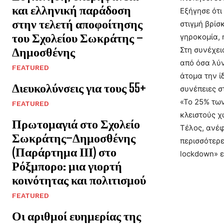
και ελληνική παράδοση
Εξήγησε ότι
στην τελετή αποφοίτησης
στιγμή βρίσ
του Σχολείου Σωκράτης –
γηροκομία, 
Δημοσθένης
Στη συνέχει
από όσα λύν
FEATURED
άτομα την ί
Διευκολύνσεις για τους 55+
συνέπειες σ
«Το 25% των
FEATURED
κλειστούς χ
Πρωτομαγιά στο Σχολείο
Τέλος, ανέφ
Σωκράτης–Δημοσθένης
περισσότερε
(Παράρτημα ΙΙΙ) στο
lockdown» ε
Ρόξμπορο: μια γιορτή
κοινότητας και πολιτισμού
FEATURED
Οι αριθμοί ευημερίας της