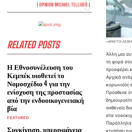
OPINION MICHAEL TELLIDES
RELATED POSTS
«ΑΡΚΕΤΟΙ ΑΣΘΕ
Άλλη μια συ
τη φορά στο
Η Εθνοσυνέλευση του
προσφέρει κ
Κεμπέκ υιοθετεί το
Αρχικά ανέφ
Νομοσχέδιο 4 για την
κορωνοϊός ε
ενίσχυση της προστασίας
Πρόσθεσε ότ
από την ενδοοικογενειακή
δημιουργείτ
βία
ασθενείς δι
στα νοσοκομ
FEATURED
Παράλληλα ε
Συγκίνηση, υπερηφάνεια
κτυπήσει ευ