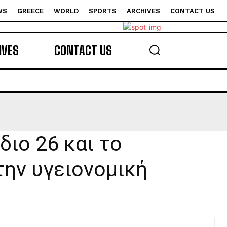
WS
GREECE
WORLD
SPORTS
ARCHIVES
CONTACT US
s
IVES
CONTACT US
διο 26 και το
την υγειονομική