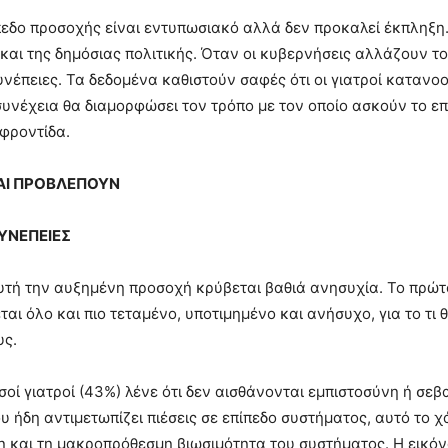
πεδο προσοχής είναι εντυπωσιακό αλλά δεν προκαλεί έκπληξη. 
και της δημόσιας πολιτικής. Όταν οι κυβερνήσεις αλλάζουν τ
υνέπειες. Τα δεδομένα καθιστούν σαφές ότι οι γιατροί κατανο
συνέχεια θα διαμορφώσει τον τρόπο με τον οποίο ασκούν το επ
φροντίδα.
ΑΙ ΠΡΟΒΛΕΠΟΥΝ
ΥΝΕΠΕΙΕΣ
τή την αυξημένη προσοχή κρύβεται βαθιά ανησυχία. Το πρώτ
αι όλο και πιο τεταμένο, υποτιμημένο και ανήσυχο, για το τι θ
υς.
ισοί γιατροί (43%) λένε ότι δεν αισθάνονται εμπιστοσύνη ή σε
υ ήδη αντιμετωπίζει πιέσεις σε επίπεδο συστήματος, αυτό το χ
η και τη μακροπρόθεσμη βιωσιμότητα του συστήματος. Η εικόν