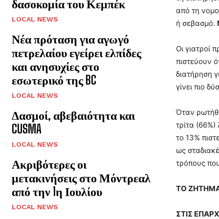
δασοκομία του Κεμπέκ
από τη νομο
LOCAL NEWS
ή σεβασμό.
Νέα πρόταση για αγωγό
Οι γιατροί 
πετρελαίου εγείρει ελπίδες
πιστεύουν ό
και ανησυχίες στο
διατήρηση γ
εσωτερικό της BC
γίνει πιο δ
LOCAL NEWS
Όταν ρωτήθη
Δασμοί, αβεβαιότητα και
τρίτα (66%)
CUSMA
το 13% πιστ
LOCAL NEWS
ως σταδιακ
Ακριβότερες οι
τρόπους που
μετακινήσεις στο Μόντρεαλ
ΤΟ ΖΗΤΗΜΑ 
από την 1η Ιουλίου
LOCAL NEWS
ΣΤΙΣ ΕΠΑΡ