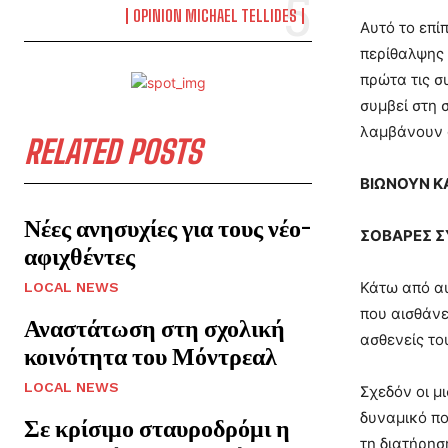
OPINION MICHAEL TELLIDES
Αυτό το επί
περίθαλψης 
πρώτα τις σ
συμβεί στη 
λαμβάνουν 
RELATED POSTS
ΒΙΩΝΟΥΝ Κ
Νέες ανησυχίες για τους νέο-
ΣΟΒΑΡΕΣ Σ
αφιχθέντες
Κάτω από αυ
LOCAL NEWS
που αισθάνετ
Αναστάτωση στη σχολική
ασθενείς το
κοινότητα του Μόντρεαλ
LOCAL NEWS
Σχεδόν οι μ
δυναμικό πο
Σε κρίσιμο σταυροδρόμι η
τη διατήρησ