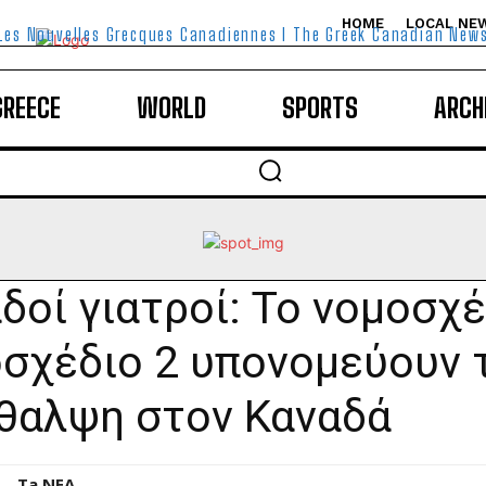
HOME
LOCAL NE
Les Nouvelles Grecques Canadiennes I The Greek Canadian New
GREECE
WORLD
SPORTS
ARCH
δοί γιατροί: Το νομοσχέ
σχέδιο 2 υπονομεύουν 
θαλψη στον Καναδά
Ta NEA