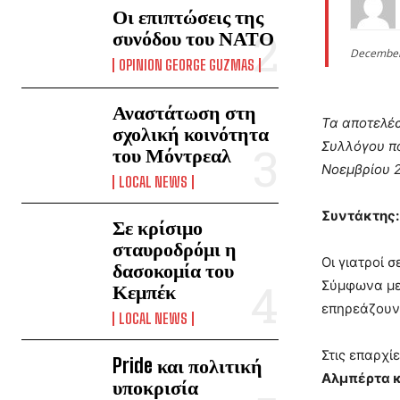
Οι επιπτώσεις της
συνόδου του ΝΑΤΟ
December
OPINION GEORGE GUZMAS
Αναστάτωση στη
Τα αποτελέσ
σχολική κοινότητα
Συλλόγου πο
του Μόντρεαλ
Νοεμβρίου 
LOCAL NEWS
Συντάκτης
Σε κρίσιμο
σταυροδρόμι η
Οι γιατροί 
δασοκομία του
Σύμφωνα με 
Κεμπέκ
επηρεάζουν
LOCAL NEWS
Στις επαρχί
Pride και πολιτική
Αλμπέρτα κ
υποκρισία