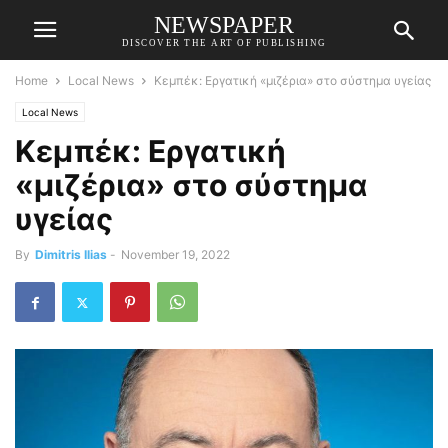
NEWSPAPER
DISCOVER THE ART OF PUBLISHING
Home
Local News
Κεμπέκ: Εργατική «μιζέρια» στο σύστημα υγείας
Local News
Κεμπέκ: Εργατική
«μιζέρια» στο σύστημα
υγείας
By
Dimitris Ilias
-
November 19, 2022