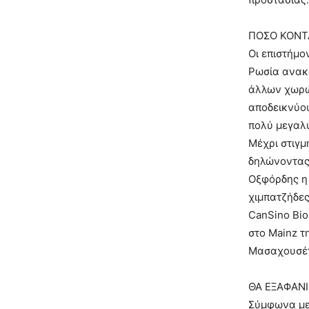
ΠΟΣΟ ΚΟΝΤΑ
Οι επιστήμο
Ρωσία ανακο
άλλων χωρών
αποδεικνύου
πολύ μεγαλ
Μέχρι στιγμ
δηλώνοντας 
Οξφόρδης η 
χιμπατζήδες
CanSino Bio
στο Mainz τ
Μασαχουσέτη
ΘΑ ΕΞΑΦΑΝΙΣ
Σύμφωνα με 