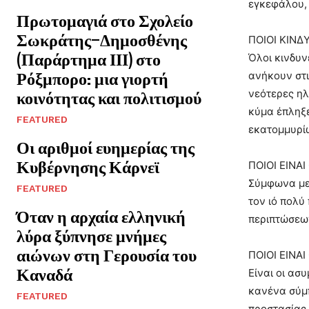
εγκεφάλου, 
Πρωτομαγιά στο Σχολείο
Σωκράτης–Δημοσθένης
ΠΟΙΟΙ ΚΙΝΔ
(Παράρτημα ΙΙΙ) στο
Όλοι κινδυν
Ρόξμπορο: μια γιορτή
ανήκουν στι
νεότερες ηλ
κοινότητας και πολιτισμού
κύμα έπληξε
FEATURED
εκατομμυρί
Οι αριθμοί ευημερίας της
Κυβέρνησης Κάρνεϊ
ΠΟΙΟΙ ΕΙΝΑ
Σύμφωνα με 
FEATURED
τον ιό πολύ
Όταν η αρχαία ελληνική
περιπτώσεω
λύρα ξύπνησε μνήμες
αιώνων στη Γερουσία του
ΠΟΙΟΙ ΕΙΝΑ
Καναδά
Είναι οι ασ
κανένα σύμπ
FEATURED
προστασίας.