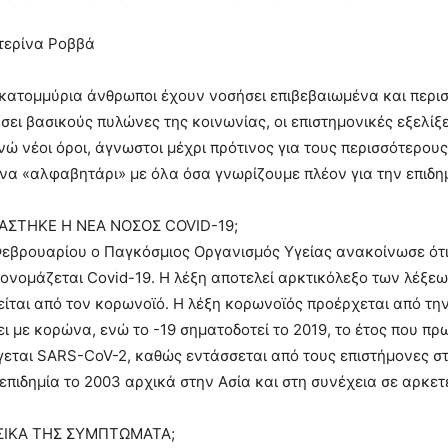
τερίνα Ροββά
κατομμύρια άνθρωποι έχουν νοσήσει επιβεβαιωμένα και περισ
σει βασικούς πυλώνες της κοινωνίας, οι επιστημονικές εξελί
νώ νέοι όροι, άγνωστοι μέχρι πρότινος για τους περισσότερου
να «αλφαβητάρι» με όλα όσα γνωρίζουμε πλέον για την επιδη
ΑΣΤΗΚΕ Η ΝΕΑ ΝΟΣΟΣ COVID-19;
Φεβρουαρίου ο Παγκόσμιος Οργανισμός Υγείας ανακοίνωσε ότι
ονομάζεται Covid-19. H λέξη αποτελεί αρκτικόλεξο των λέξεω
ίται από τον κορωνοϊό. Η λέξη κορωνοϊός προέρχεται από την
ι με κορώνα, ενώ το -19 σηματοδοτεί το 2019, το έτος που πρω
γεται SARS-CoV-2, καθώς εντάσσεται από τους επιστήμονες στ
επιδημία το 2003 αρχικά στην Ασία και στη συνέχεια σε αρκε
ΣΙΚΑ ΤΗΣ ΣΥΜΠΤΩΜΑΤΑ;