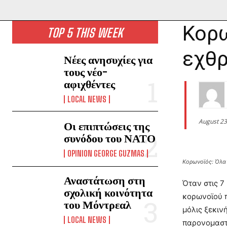
Κορω
TOP 5 THIS WEEK
εχθ
Νέες ανησυχίες για
τους νέο-
αφιχθέντες
LOCAL NEWS
August 23
Οι επιπτώσεις της
συνόδου του ΝΑΤΟ
OPINION GEORGE GUZMAS
Κορωνοϊός: Όλα 
Αναστάτωση στη
Όταν στις 7
σχολική κοινότητα
κορωνοϊού π
του Μόντρεαλ
μόλις ξεκιν
LOCAL NEWS
παρονομαστή