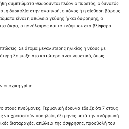
νήθη συμπτώματα θεωρούνται πλέον o πυρετός, ο δυνατός
ι η δυσκολία στην αναπνοή, ο πόνος ή η αίσθηση βάρους
τώματα είναι η απώλεια γεύσης ή/και όσφρησης, ο
στα άκρα, ο πονόλαιμος και το «κάψιμο» στα βλέφαρα.
πτώσεις. Σε άτομα μεγαλύτερης ηλικίας ή νέους με
ρότερη λοίμωξη στο κατώτερο αναπνευστικό, όπως
ν εποχική γρίπη.
όνο στους πνεύμονες. Γερμανική έρευνα έδειξε ότι 7 στους
ίς να χρειαστούν νοσηλεία, έξι μήνες μετά την ανάρρωσή
γικές διαταραχές, απώλεια της όσφρησης, προσβολή του