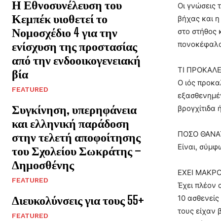
Η Εθνοσυνέλευση του
Οι γνώσεις 
Κεμπέκ υιοθετεί το
βήχας και η
Νομοσχέδιο 4 για την
στο στήθος 
ενίσχυση της προστασίας
πονοκέφαλος
από την ενδοοικογενειακή
ΤΙ ΠΡΟΚΑΛΕ
βία
Ο ιός προκα
FEATURED
εξασθενημέ
Συγκίνηση, υπερηφάνεια
βρογχίτιδα 
και ελληνική παράδοση
ΠΟΣΟ ΘΑΝΑΤ
στην τελετή αποφοίτησης
Είναι, σύμφ
του Σχολείου Σωκράτης –
Δημοσθένης
ΕΧΕΙ ΜΑΚΡ
FEATURED
Έχει πλέον 
Διευκολύνσεις για τους 55+
10 ασθενείς
τους είχαν 
FEATURED