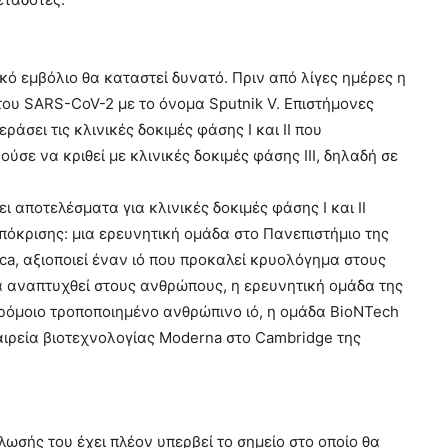
κό εμβόλιο θα καταστεί δυνατό. Πριν από λίγες ημέρες η
ου SARS-CoV-2 με το όνομα Sputnik V. Επιστήμονες
σει τις κλινικές δοκιμές φάσης Ι και ΙΙ που
σε να κριθεί με κλινικές δοκιμές φάσης ΙΙΙ, δηλαδή σε
αποτελέσματα για κλινικές δοκιμές φάσης Ι και ΙΙ
πόκρισης: μια ερευνητική ομάδα στο Πανεπιστήμιο της
ca, αξιοποιεί έναν ιό που προκαλεί κρυολόγημα στους
να αναπτυχθεί στους ανθρώπους, η ερευνητική ομάδα της
παρόμοιο τροποποιημένο ανθρώπινο ιό, η ομάδα BioNTech
ταιρεία βιοτεχνολογίας Moderna στο Cambridge της
λωσής του έχει πλέον υπερβεί το σημείο στο οποίο θα