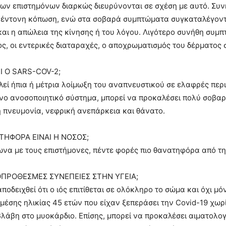
των επιστημόνων διαρκώς διευρύνονται σε σχέση με αυτό. Συ
 έντονη κόπωση, ενώ στα σοβαρά συμπτώματα συγκαταλέγοντα
και η απώλεια της κίνησης ή του λόγου. Λιγότερο συνήθη συμπ
, οι εντερικές διαταραχές, ο αποχρωματισμός του δέρματος 
Ι Ο SARS-COV-2;
λεί ήπια ή μέτρια λοίμωξη του αναπνευστικού σε ελαφρές περι
νο ανοσοποιητικό σύστημα, μπορεί να προκαλέσει πολύ σοβα
ή πνευμονία, νεφρική ανεπάρκεια και θάνατο.
ΗΦΟΡΑ ΕΙΝΑΙ Η ΝΟΣΟΣ;
ωνα με τους επιστήμονες, πέντε φορές πιο θανατηφόρα από τη
ΟΠΡΟΘΕΣΜΕΣ ΣΥΝΕΠΕΙΕΣ ΣΤΗΝ ΥΓΕΙΑ;
αποδειχθεί ότι ο ιός επιτίθεται σε ολόκληρο το σώμα και όχι μ
 μέσης ηλικίας 45 ετών που είχαν ξεπεράσει την Covid-19 χωρ
βλάβη στο μυοκάρδιο. Επίσης, μπορεί να προκαλέσει αιματολο