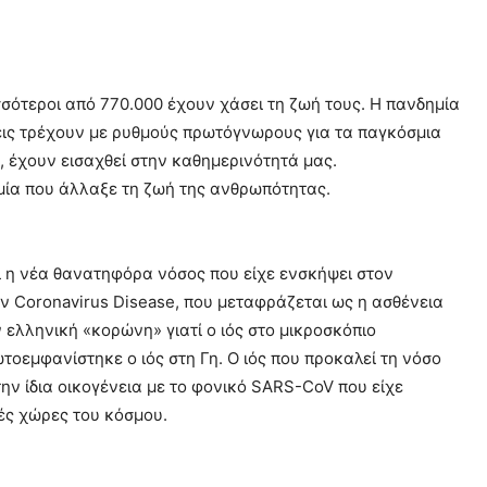
σότεροι από 770.000 έχουν χάσει τη ζωή τους. Η πανδημία
ξεις τρέχουν με ρυθμούς πρωτόγνωρους για τα παγκόσμια
ς, έχουν εισαχθεί στην καθημερινότητά μας.
μία που άλλαξε τη ζωή της ανθρωπότητας.
 η νέα θανατηφόρα νόσος που είχε ενσκήψει στον
ν Cοronavirus Disease, που μεταφράζεται ως η ασθένεια
 ελληνική «κορώνη» γιατί ο ιός στο μικροσκόπιο
τοεμφανίστηκε ο ιός στη Γη. Ο ιός που προκαλεί τη νόσο
ην ίδια οικογένεια με το φονικό SARS-CoV που είχε
τές χώρες του κόσμου.