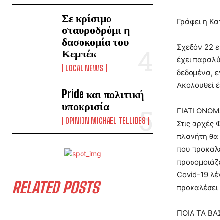
Σε κρίσιμο
Γράφει η Κα
σταυροδρόμι η
δασοκομία του
Σχεδόν 22 ε
Κεμπέκ
έχει παραλύ
LOCAL NEWS
δεδομένα, ε
Ακολουθεί έ
Pride και πολιτική
υποκρισία
ΓΙΑΤΙ ΟΝΟΜ
OPINION MICHAEL TELLIDES
Στις αρχές 
πλανήτη θα 
που προκαλε
προσομοιάζε
Covid-19 λέ
RELATED POSTS
προκαλέσει 
ΠΟΙΑ ΤΑ ΒΑ