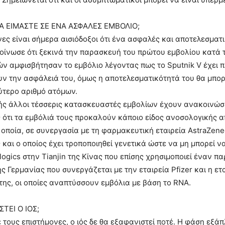
 ΕΙΜΑΣΤΕ ΣΕ ΕΝΑ ΑΣΦΑΛΕΣ ΕΜΒΟΛΙΟ;
νες είναι σήμερα αισιόδοξοι ότι ένα ασφαλές και αποτελεσματι
ίνωσε ότι ξεκινά την παρασκευή του πρώτου εμβολίου κατά τ
 αμφισβήτησαν το εμβόλιο λέγοντας πως το Sputnik V έχει περά
ν την ασφάλειά του, όμως η αποτελεσματικότητά του θα μπορού
ύτερο αριθμό ατόμων.
ής άλλοι τέσσερις κατασκευαστές εμβολίων έχουν ανακοινώσει 
ότι τα εμβόλιά τους προκαλούν κάποιο είδος ανοσολογικής α
οποία, σε συνεργασία με τη φαρμακευτική εταιρεία AstraZene
 και ο οποίος έχει τροποποιηθεί γενετικά ώστε να μη μπορεί 
logics στην Tianjin της Κίνας που επίσης χρησιμοποιεί έναν 
ης Γερμανίας που συνεργάζεται με την εταιρεία Pfizer και η ε
ς, οι οποίες αναπτύσσουν εμβόλια με βάση το RNΑ.
ΤΕΙ Ο ΙΟΣ;
τους επιστήμονες, ο ιός δε θα εξαφανιστεί ποτέ. Η φάση εξάπ