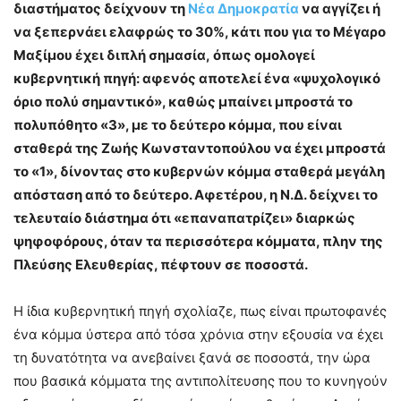
διαστήματος δείχνουν τη
Νέα Δημοκρατία
να αγγίζει ή
να ξεπερνάει ελαφρώς το 30%, κάτι που για το Μέγαρο
Μαξίμου έχει διπλή σημασία, όπως ομολογεί
κυβερνητική πηγή: αφενός αποτελεί ένα «ψυχολογικό
όριο πολύ σημαντικό», καθώς μπαίνει μπροστά το
πολυπόθητο «3», με το δεύτερο κόμμα, που είναι
σταθερά της Ζωής Κωνσταντοπούλου να έχει μπροστά
το «1», δίνοντας στο κυβερνών κόμμα σταθερά μεγάλη
απόσταση από το δεύτερο. Αφετέρου, η Ν.Δ. δείχνει το
τελευταίο διάστημα ότι «επαναπατρίζει» διαρκώς
ψηφοφόρους, όταν τα περισσότερα κόμματα, πλην της
Πλεύσης Ελευθερίας, πέφτουν σε ποσοστά.
Η ίδια κυβερνητική πηγή σχολίαζε, πως είναι πρωτοφανές
ένα κόμμα ύστερα από τόσα χρόνια στην εξουσία να έχει
τη δυνατότητα να ανεβαίνει ξανά σε ποσοστά, την ώρα
που βασικά κόμματα της αντιπολίτευσης που το κυνηγούν