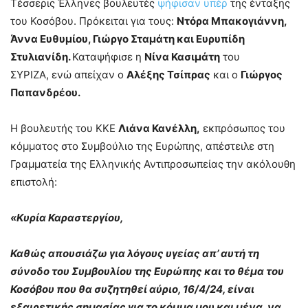
Τέσσερις Έλληνες βουλευτές
ψήφισαν υπέρ
της ένταξης
του Κοσόβου. Πρόκειται για τους:
Ντόρα Μπακογιάννη,
Άννα Ευθυμίου, Γιώργο Σταμάτη και Ευρυπίδη
Στυλιανίδη.
Καταψήφισε η
Νίνα Κασιμάτη
του
ΣΥΡΙΖΑ, ενώ απείχαν ο
Αλέξης Τσίπρας
και ο
Γιώργος
Παπανδρέου.
Η βουλευτής του ΚΚΕ
Λιάνα Κανέλλη,
εκπρόσωπος του
κόμματος στο Συμβούλιο της Ευρώπης, απέστειλε στη
Γραμματεία της Ελληνικής Αντιπροσωπείας την ακόλουθη
επιστολή:
«Κυρία Καραστεργίου,
Καθώς απουσιάζω για λόγους υγείας απ’ αυτή τη
σύνοδο του Συμβουλίου της Ευρώπης και το θέμα του
Κοσόβου που θα συζητηθεί αύριο, 16/4/24, είναι
εξαιρετικής σημασίας για το κόμμα μου και μένα, να