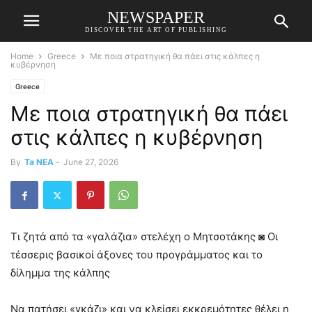
NEWSPAPER
DISCOVER THE ART OF PUBLISHING
Home
Greece
Με ποια στρατηγική θα πάει στις κάλπες η
κυβέρνηση
Greece
Με ποια στρατηγική θα πάει
στις κάλπες η κυβέρνηση
By
Ta NEA
-
June 27, 2026
Τι ζητά από τα «γαλάζια» στελέχη ο Μητσοτάκης ◙ Οι
τέσσερις βασικοί άξονες του προγράμματος και το
δίλημμα της κάλπης
Να πατήσει «γκάζι» και να κλείσει εκκρεμότητες θέλει η