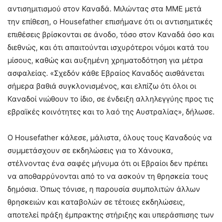
αντισημιτισμού στον Καναδά. Μιλώντας στα ΜΜΕ μετά
την επίθεση, ο Housefather επισήμανε ότι οι αντισημιτικές
επιθέσεις βρίσκονται σε άνοδο, τόσο στον Καναδά όσο και
διεθνώς, και ότι απαιτούνται ισχυρότεροι νόμοι κατά του
μίσους, καθώς και αυξημένη χρηματοδότηση για μέτρα
ασφαλείας. «Σχεδόν κάθε Εβραίος Καναδός αισθάνεται
σήμερα βαθιά συγκλονισμένος, και ελπίζω ότι όλοι οι
Καναδοί νιώθουν το ίδιο, σε ένδειξη αλληλεγγύης προς τις
εβραϊκές κοινότητες και το λαό της Αυστραλίας», δήλωσε.
Ο Housefather κάλεσε, μάλιστα, όλους τους Καναδούς να
συμμετάσχουν σε εκδηλώσεις για το Χάνουκα,
στέλνοντας ένα σαφές μήνυμα ότι οι Εβραίοι δεν πρέπει
να αποθαρρύνονται από το να ασκούν τη θρησκεία τους
δημόσια. Όπως τόνισε, η παρουσία συμπολιτών άλλων
θρησκειών και καταβολών σε τέτοιες εκδηλώσεις,
αποτελεί πράξη έμπρακτης στήριξης και υπεράσπισης των