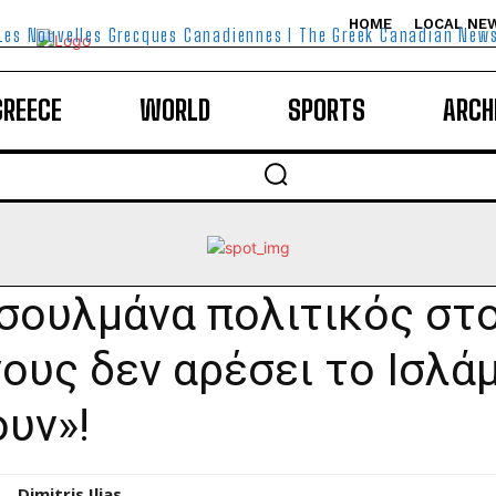
HOME
LOCAL NE
Les Nouvelles Grecques Canadiennes I The Greek Canadian New
GREECE
WORLD
SPORTS
ARCH
ουλμάνα πολιτικός στο
ους δεν αρέσει το Ισλάμ
ουν»!
Dimitris Ilias