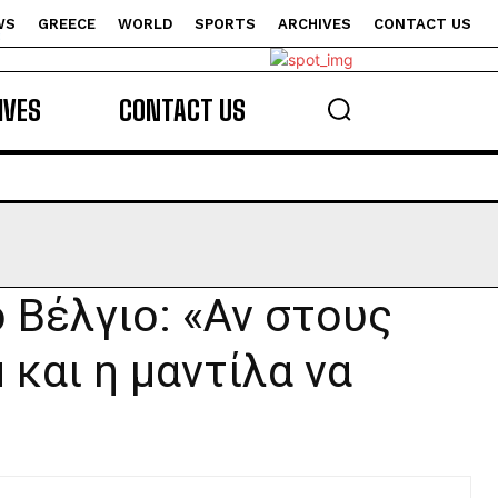
WS
GREECE
WORLD
SPORTS
ARCHIVES
CONTACT US
s
IVES
CONTACT US
 Βέλγιο: «Αν στους
 και η μαντίλα να