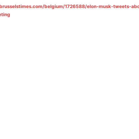
russelstimes.com/belgium/1726588/elon-musk-tweets-abou
eting