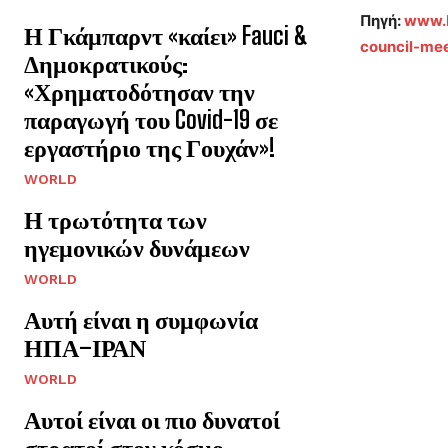
Πηγή:
www.b
Η Γκάμπαρντ «καίει» Fauci &
council-me
Δημοκρατικούς:
«Χρηματοδότησαν την
παραγωγή του Covid-19 σε
εργαστήριο της Γουχάν»!
WORLD
Η τρωτότητα των
ηγεμονικών δυνάμεων
WORLD
Αυτή είναι η συμφωνία
ΗΠΑ–ΙΡΑΝ
WORLD
Αυτοί είναι οι πιο δυνατοί
στρατοί στον κόσμο