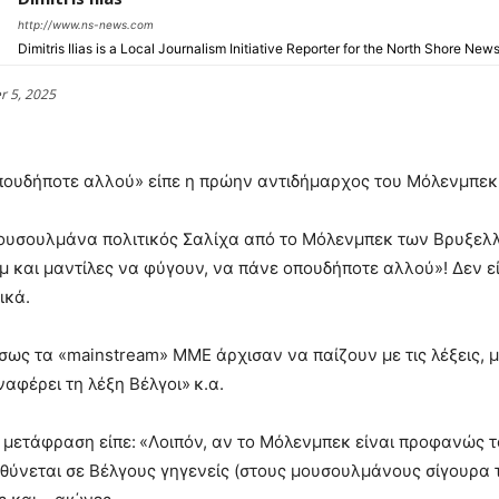
http://www.ns-news.com
Dimitris Ilias is a Local Journalism Initiative Reporter for the North Shore New
r 5, 2025
πουδήποτε αλλού» είπε η πρώην αντιδήμαρχος του Μόλενμπεκ
ουσουλμάνα πολιτικός Σαλίχα από το Μόλενμπεκ των Βρυξελλών
μ και μαντίλες να φύγουν, να πάνε οπουδήποτε αλλού»! Δεν είνα
ικά.
σως τα «mainstream» ΜΜΕ άρχισαν να παίζουν με τις λέξεις, με
ναφέρει τη λέξη Βέλγοι» κ.α.
 μετάφραση είπε: «Λοιπόν, αν το Μόλενμπεκ είναι προφανώς τ
θύνεται σε Βέλγους γηγενείς (στους μουσουλμάνους σίγουρα το