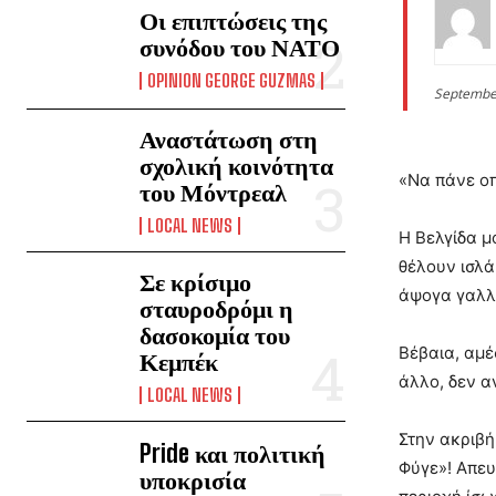
Οι επιπτώσεις της
συνόδου του ΝΑΤΟ
OPINION GEORGE GUZMAS
Septembe
Αναστάτωση στη
σχολική κοινότητα
«Να πάνε ο
του Μόντρεαλ
LOCAL NEWS
Η Βελγίδα μ
θέλουν ισλά
Σε κρίσιμο
άψογα γαλλ
σταυροδρόμι η
δασοκομία του
Βέβαια, αμέ
Κεμπέκ
άλλο, δεν α
LOCAL NEWS
Στην ακριβή
Pride και πολιτική
Φύγε»! Απευ
υποκρισία