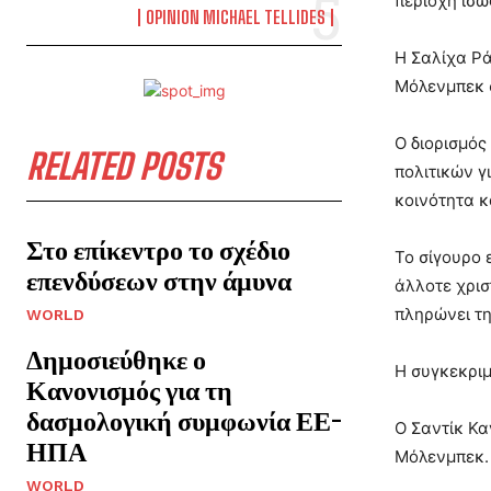
περιοχή ίσω
OPINION MICHAEL TELLIDES
Η Σαλίχα Ρά
Μόλενμπεκ 
Ο διορισμός
RELATED POSTS
πολιτικών γ
κοινότητα κ
Στο επίκεντρο το σχέδιο
Το σίγουρο 
επενδύσεων στην άμυνα
άλλοτε χρισ
πληρώνει τη
WORLD
Δημοσιεύθηκε ο
Η συγκεκριμ
Κανονισμός για τη
δασμολογική συμφωνία ΕΕ-
Ο Σαντίκ Κα
ΗΠΑ
Μόλενμπεκ
WORLD