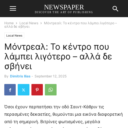
NEWSPAPER
DISCOVER THE ART OF PUBLISHING
Home
Local News
Μόντρεαλ: Το κέντρο που λάμπει λιγότερο –
αλλά δε σβήνει
Local News
Μόντρεαλ: Το κέντρο που
λάμπει λιγότερο – αλλά δε
σβήνει
By
Dimitris Ilias
-
September 12, 2025
Όσοι έχουν περπατήσει την οδό Σαιντ-Κάθριν τις
περασμένες δεκαετίες, θυμούνται μια εικόνα διαφορετική
από τη σημερινή. Βιτρίνες φωτισμένες, μεγάλα