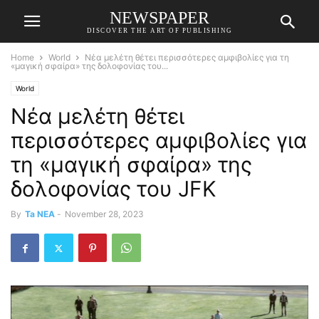
NEWSPAPER
DISCOVER THE ART OF PUBLISHING
Home
World
Νέα μελέτη θέτει περισσότερες αμφιβολίες για τη
«μαγική σφαίρα» της δολοφονίας του...
World
Νέα μελέτη θέτει
περισσότερες αμφιβολίες για
τη «μαγική σφαίρα» της
δολοφονίας του JFK
By
Ta NEA
-
November 28, 2023