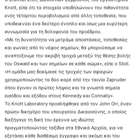
Knott, είπε ότι τα στοιχεία υποδηλώνουν την πιθανότητα
ενός τέταρτου πυροβολισμού από άλλη τοποθεσία, που
υποδεικνύει ένα δεύτερο ένοπλο και ίσως μια ευρύτερη
συνωμοσία για τη δολοφονία του προέδρου.
«Με τη δυνατότητα να μετράμε αποστάσεις, τοποθεσίες
και γωνίες από το νέφος σημείων, θα μπορούσαμε να
αναπτύξουμε την ακριβή τροχιά μεταξύ της θέσης βολής
του Oswald και των σημείων σε κάθε σώμα», είπε ο Stoll.
«Η ομάδα μας δοκίμασε τις τροχιές των σφαιρών
χρησιμοποιώντας τα δύο καρέ από την ταινία Zapruder
όπου έγιναν οι πρώτες λήψεις και τα γνωστά σημεία
εισόδου και εξόδου στους Kennedy και Connally».
Το Knott Laboratory προσλήφθηκε από τον John Orr, έναν
πρώην δικηγόρο του υπουργείου Δικαιοσύνης, ο οποίος
διεξήγαγε τη δική του έρευνα ως ιδιώτης
πραγματοποιώντας ταξίδια στα Εθνικά Αρχεία, για να
εξετάσει κάθε διαθέσιμο έγγραφο και ακόμη και του