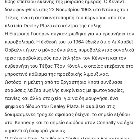
60ής επετείου εκείνης της μοιραίας ημέρας. Ο Κένεντι
δολοφονήθηκε στις 22 Νοεμβρίου 1963 στο Ντάλας του
Τέξας, ενώ η αυτοκινητοπομπή του περνούσε από την
πλατεία Dealey Plaza στο κέντρο της πόλης.
Η Επιτροπή Γουόρεν συγκεντρώθηκε για να ερευνήσει τον
πυροβολισμό. Η έκθεσή του το 1964 έδειξε ότι ο Λι Χάρβεϊ
Όσβαλντ ήταν ο μόνος ένοπλος, πυροβολώντας συνολικά
τρεις πυροβολισμούς που έπληξαν τον Κένεντι και τον
κυβερνήτη του Τέξας Τζον Κόνολι, ο οποίος επέβαινε στο
μπροστινό κάθισμα της προεδρικής λιμουζίνας.
Ωστόσο, η μελέτη από το Εργαστήριο Knott συνδύασε
σαρώσεις λέιζερ υψηλής ευκρίνειας με φωτογραφίες,
ταινίες και άλλα στοιχεία, για να δημιουργήσει ένα
ψηφιακό δίδυμο του Dealey Plaza. Η ακρίβεια στις
δοκιμασμένες τροχιές σφαίρας δείχνει το σημείο εξόδου
στο, Kennedy και το σημείο εισόδου στον Connally να έχει
σημαντική διαφορά γωνίας.
Ο Στάνλεϊ Στολ, Διευθύνων Σύμβουλος του Εργαστηρίου