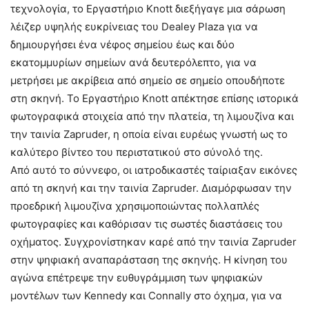
τεχνολογία, το Εργαστήριο Knott διεξήγαγε μια σάρωση
λέιζερ υψηλής ευκρίνειας του Dealey Plaza για να
δημιουργήσει ένα νέφος σημείου έως και δύο
εκατομμυρίων σημείων ανά δευτερόλεπτο, για να
μετρήσει με ακρίβεια από σημείο σε σημείο οπουδήποτε
στη σκηνή. Το Εργαστήριο Knott απέκτησε επίσης ιστορικά
φωτογραφικά στοιχεία από την πλατεία, τη λιμουζίνα και
την ταινία Zapruder, η οποία είναι ευρέως γνωστή ως το
καλύτερο βίντεο του περιστατικού στο σύνολό της.
Από αυτό το σύννεφο, οι ιατροδικαστές ταίριαξαν εικόνες
από τη σκηνή και την ταινία Zapruder. Διαμόρφωσαν την
προεδρική λιμουζίνα χρησιμοποιώντας πολλαπλές
φωτογραφίες και καθόρισαν τις σωστές διαστάσεις του
οχήματος. Συγχρονίστηκαν καρέ από την ταινία Zapruder
στην ψηφιακή αναπαράσταση της σκηνής. Η κίνηση του
αγώνα επέτρεψε την ευθυγράμμιση των ψηφιακών
μοντέλων των Kennedy και Connally στο όχημα, για να