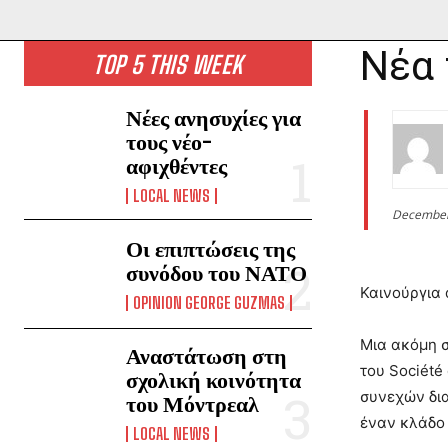
Νέα 
TOP 5 THIS WEEK
Νέες ανησυχίες για
τους νέο-
αφιχθέντες
LOCAL NEWS
December
Οι επιπτώσεις της
συνόδου του ΝΑΤΟ
Καινούργια 
OPINION GEORGE GUZMAS
Μια ακόμη 
Αναστάτωση στη
του Société
σχολική κοινότητα
συνεχών δια
του Μόντρεαλ
έναν κλάδο 
LOCAL NEWS