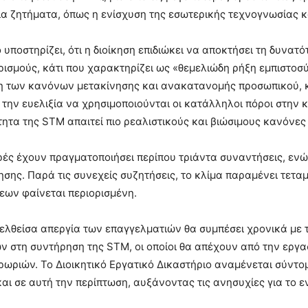
α ζητήματα, όπως η ενίσχυση της εσωτερικής τεχνογνωσίας κ
 υποστηρίζει, ότι η διοίκηση επιδιώκει να αποκτήσει τη δυνα
ρισμούς, κάτι που χαρακτηρίζει ως «θεμελιώδη ρήξη εμπιστοσύ
 των κανόνων μετακίνησης και ανακατανομής προσωπικού, κα
 την ευελιξία να χρησιμοποιούνται οι κατάλληλοι πόροι στην 
ητα της STM απαιτεί πιο ρεαλιστικούς και βιώσιμους κανόνες
ρές έχουν πραγματοποιήσει περίπου τριάντα συναντήσεις, ενώ
σης. Παρά τις συνεχείς συζητήσεις, το κλίμα παραμένει τετα
εων φαίνεται περιορισμένη.
λθείσα απεργία των επαγγελματιών θα συμπέσει χρονικά με 
 στη συντήρηση της STM, οι οποίοι θα απέχουν από την εργασί
ωριών. Το Διοικητικό Εργατικό Δικαστήριο αναμένεται σύντο
αι σε αυτή την περίπτωση, αυξάνοντας τις ανησυχίες για το