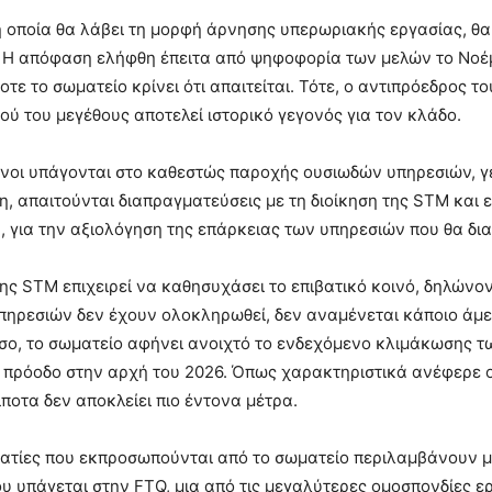
η οποία θα λάβει τη μορφή άρνησης υπερωριακής εργασίας, θα ξ
 Η απόφαση ελήφθη έπειτα από ψηφοφορία των μελών το Νοέμβ
οτε το σωματείο κρίνει ότι απαιτείται. Τότε, ο αντιπρόεδρος τ
ού του μεγέθους αποτελεί ιστορικό γεγονός για τον κλάδο.
νοι υπάγονται στο καθεστώς παροχής ουσιωδών υπηρεσιών, γε
η, απαιτούνται διαπραγματεύσεις με τη διοίκηση της STM και
, για την αξιολόγηση της επάρκειας των υπηρεσιών που θα δι
της STM επιχειρεί να καθησυχάσει το επιβατικό κοινό, δηλώνον
ηρεσιών δεν έχουν ολοκληρωθεί, δεν αναμένεται κάποιο άμεσ
σο, το σωματείο αφήνει ανοιχτό το ενδεχόμενο κλιμάκωσης τω
πρόοδο στην αρχή του 2026. Όπως χαρακτηριστικά ανέφερε ο
ίποτα δεν αποκλείει πιο έντονα μέτρα.
ατίες που εκπροσωπούνται από το σωματείο περιλαμβάνουν μ
υ υπάγεται στην FTQ, μια από τις μεγαλύτερες ομοσπονδίες 