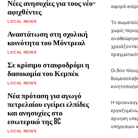
Νέες ανησυχίες για τους νέο-
αφορά καίρι
αφιχθέντες
LOCAL NEWS
Το σωματείο
χωρίς περιο
Αναστάτωση στη σχολική
αναθεώρηση
κοινότητα του Μόντρεαλ
χρειάζονται
LOCAL NEWS
πραγματικότ
Σε κρίσιμο σταυροδρόμι η
Οι δύο πλευ
δασοκομία του Κεμπέκ
διαμεσολάβη
LOCAL NEWS
κινητοποιήσ
Νέα πρόταση για αγωγό
πετρελαίου εγείρει ελπίδες
Η προαναγγε
εργαζομένων
και ανησυχίες στο
άρνηση υπερ
εσωτερικό της BC
υπηρεσιών κ
LOCAL NEWS