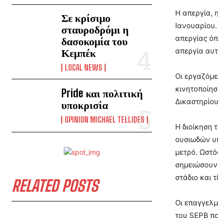
Η απεργία, 
Σε κρίσιμο
Ιανουαρίου.
σταυροδρόμι η
απεργίας όπ
δασοκομία του
Κεμπέκ
απεργία αυτ
LOCAL NEWS
Οι εργαζόμε
κινητοποίησ
Pride και πολιτική
Δικαστηρίου
υποκρισία
OPINION MICHAEL TELLIDES
Η διοίκηση 
ουσιωδών υπ
μετρό. Ωστό
σημειώσουν 
στάδιο και τ
RELATED POSTS
Οι επαγγελμ
του SEPB πο