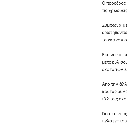
Ο πρόεδρος 
τις χρεώσει
Σύμφωνα με 
ερωτηθέντων
το έκαναν οι
Εκείνες οι 
μετακυλίσου
εκατό των ε
Από την άλλ
κόστος συνα
(32 τοις εκα
Για εκείνου
πελάτες του