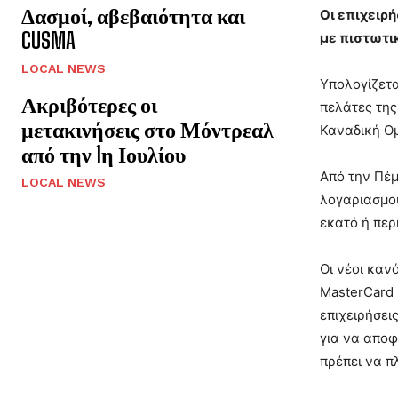
Δασμοί, αβεβαιότητα και
Οι επιχειρ
CUSMA
με πιστωτι
LOCAL NEWS
Υπολογίζετα
Ακριβότερες οι
πελάτες της
μετακινήσεις στο Μόντρεαλ
Καναδική Ο
από την 1η Ιουλίου
Από την Πέμ
LOCAL NEWS
λογαριασμού
εκατό ή περ
Οι νέοι καν
MasterCard 
επιχειρήσει
για να αποφ
πρέπει να π