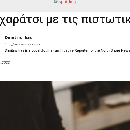
χαράτσι με τις πιστωτι
Dimitris Ilias
http://www.ns-news.com
Dimitris Ilias is a Local Journalism Initiative Reporter for the North Shore New
, 2022