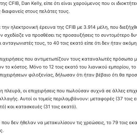
της CFIB, Dan Kelly, είπε ότι είναι χαρούμενος που οι ιδιοκτ
ς διαφανείς στους πελάτες τους.
την ηλεκτρονική έρευνα της CFIB με 3.914 μέλη, που διεξήχθ
 σχεδίαζε να προσθέσει τις προσαυξήσεις το συντομότερο δυν
 ανταγωνιστές τους, το 40 τοις εκατό είπε ότι δεν ήταν ακόμη 
επιχειρήσεις που αντιμετωπίζουν τους καταναλωτές πρόσωπο με
ν το κόστος. Μόνο το 12 τοις εκατό του λιανικού εμπορίου, το
πιχειρήσεων φιλοξενίας, δήλωσαν ότι ήταν βέβαιο ότι θα προ
η πλευρά, οι επιχειρήσεις που πωλούσαν συχνά σε άλλες επιχε
λλαγής. Αυτοί οι τομείς περιλαμβάνουν: μεταφορές (37 τοις 
τό) και κατασκευές (31 τοις εκατό).
ς που δεν ήθελαν να μετακυλίσουν τις χρεώσεις, το 79 τοις εκα
ς.