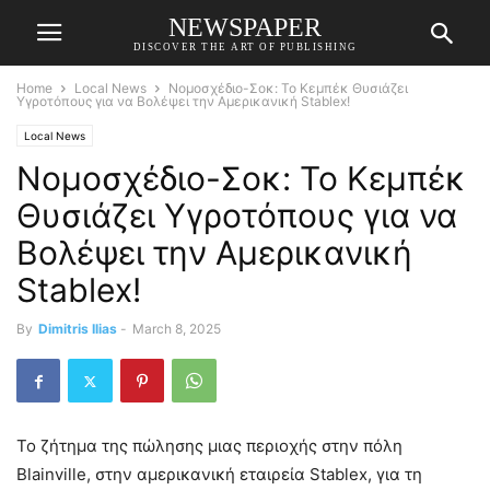
NEWSPAPER
DISCOVER THE ART OF PUBLISHING
Home
Local News
Νομοσχέδιο-Σοκ: Το Κεμπέκ Θυσιάζει
Υγροτόπους για να Βολέψει την Αμερικανική Stablex!
Local News
Νομοσχέδιο-Σοκ: Το Κεμπέκ
Θυσιάζει Υγροτόπους για να
Βολέψει την Αμερικανική
Stablex!
By
Dimitris Ilias
-
March 8, 2025
Το ζήτημα της πώλησης μιας περιοχής στην πόλη
Blainville, στην αμερικανική εταιρεία Stablex, για τη