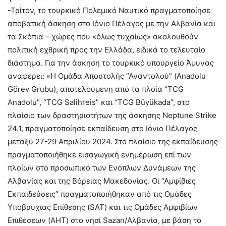
-Τρίτον, το τουρκικό Πολεμικό Ναυτικό πραγματοποίησε
αποβατική άσκηση στο Ιόνιο Πέλαγος με την Αλβανία και
τα Σκόπια – χώρες που «όλως τυχαίως» ακολουθούν
πολιτική εχθρική προς την Ελλάδα, ειδικά το τελευταίο
διάστημα. Για την άσκηση το τουρκικό υπουργείο Άμυνας
αναφέρει: «Η Ομάδα Αποστολής “Αναντολού” (Anadolu
Görev Grubu), αποτελούμενη από τα πλοία “TCG
Anadolu”, “TCG Salihreis” και “TCG Büyükada”, στο
πλαίσιο των δραστηριοτήτων της άσκησης Neptune Strike
24.1, πραγματοποίησε εκπαίδευση στο Ιόνιο Πέλαγος
μεταξύ 27-29 Απριλίου 2024. Στο πλαίσιο της εκπαίδευσης
πραγματοποιήθηκε εισαγωγική ενημέρωση επί των
πλοίων στο προσωπικό των Ενόπλων Δυνάμεων της
Αλβανίας και της Βόρειας Μακεδονίας. Οι “Αμφίβιες
Εκπαιδεύσεις” πραγματοποιήθηκαν από τις Ομάδες
Υποβρύχιας Επίθεσης (SAT) και τις Ομάδες Αμφιβίων
Επιθέσεων (AHT) στο νησί Sazan/Αλβανία, με βάση το