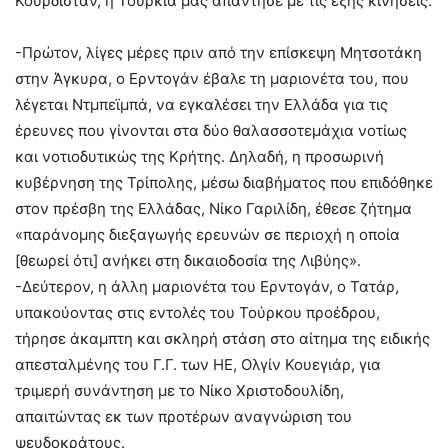
Κουρδιστάν, η Τουρκία μάς απάντησε με τις εξής κινήσεις:
-Πρώτον, λίγες μέρες πριν από την επίσκεψη Μητσοτάκη
στην Άγκυρα, ο Ερντογάν έβαλε τη μαριονέτα του, που
λέγεται Ντμπεϊμπά, να εγκαλέσει την Ελλάδα για τις
έρευνες που γίνονται στα δύο θαλασσοτεμάχια νοτίως
και νοτιοδυτικώς της Κρήτης. Δηλαδή, η προσωρινή
κυβέρνηση της Τρίπολης, μέσω διαβήματος που επιδόθηκε
στον πρέσβη της Ελλάδας, Νίκο Γαριλίδη, έθεσε ζήτημα
«παράνομης διεξαγωγής ερευνών σε περιοχή η οποία
[θεωρεί ότι] ανήκει στη δικαιοδοσία της Λιβύης».
-Δεύτερον, η άλλη μαριονέτα του Ερντογάν, ο Τατάρ,
υπακούοντας στις εντολές του Τούρκου προέδρου,
τήρησε άκαμπτη και σκληρή στάση στο αίτημα της ειδικής
απεσταλμένης του Γ.Γ. των ΗΕ, Ολγίν Κουεγιάρ, για
τριμερή συνάντηση με το Νίκο Χριστοδουλίδη,
απαιτώντας εκ των προτέρων αναγνώριση του
ψευδοκράτους.