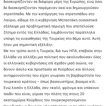
διασκορπίζονταν σε διάφορα μέρη της Ευρώπης, ενώ όσοι
δε διασκορπίζονταν παρέμεναν εκεί και δημιουργούσαν
στρατόπεδα. Με την κατάργηση του στρατοπέδου στο
Λαύριο, είδαμε ότι η κυβέρνηση Μητσοτάκη ουσιαστικά
εξάλειψε μια προβληματική περιοχή που αποτελούσε
ζήτημα εντός της Ελλάδας, λαμβάνοντας παράλληλα
υπόψη τις ευαισθησίες τής Τουρκίας στο θέμα αυτό. Αυτή
ήταν μια σημαντική εξέλιξη».
Με τον τρόπο αυτό η Τουρκία, διά των ΗΠΑ, επέβαλε στην
Ελλάδα να αλλάξει μια πολιτική που ακολουθούσαν όλες
οι ελληνικές κυβερνήσεις επί σχεδόν μισό αιώνα, να
δίνουν άσυλο και προστασία σε Κούρδους και άλλους
αντιφρονούντες που είχαν γνωρίσει τη βαρβαρότητα του
τουρκικού κράτους – όπως βασανιστήρια, βιασμοί κτλ.
Ενώ λοιπόν η Ελλάδα, σαν «καλό, φρόνιμο και υπάκουο
παιδί» που είναι, γύρισε την πλάτη της στους 20
εκατομμύρια Κούρδους του τουρκοκρατούμενου