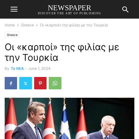
NEWSPAPER
DISCOVER THE ART OF PUBLISHING
Home
Greece
Οι «καρποί» της φιλίας με την Τουρκία
Greece
Οι «καρποί» της φιλίας με
την Τουρκία
By
Ta NEA
-
June 1, 2024