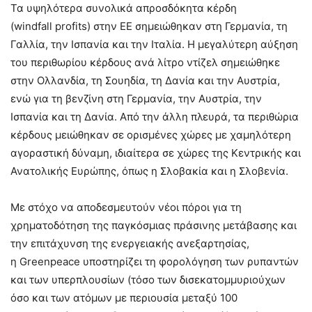
Τα υψηλότερα συνολικά απροσδόκητα κέρδη
(windfall profits) στην ΕΕ σημειώθηκαν στη Γερμανία, τη
Γαλλία, την Ισπανία και την Ιταλία. Η μεγαλύτερη αύξηση
του περιθωρίου κέρδους ανά λίτρο ντίζελ σημειώθηκε
στην Ολλανδία, τη Σουηδία, τη Δανία και την Αυστρία,
ενώ για τη βενζίνη στη Γερμανία, την Αυστρία, την
Ισπανία και τη Δανία. Από την άλλη πλευρά, τα περιθώρια
κέρδους μειώθηκαν σε ορισμένες χώρες με χαμηλότερη
αγοραστική δύναμη, ιδιαίτερα σε χώρες της Κεντρικής και
Ανατολικής Ευρώπης, όπως η Σλοβακία και η Σλοβενία.
Με στόχο να αποδεσμευτούν νέοι πόροι για τη
χρηματοδότηση της παγκόσμιας πράσινης μετάβασης και
την επιτάχυνση της ενεργειακής ανεξαρτησίας,
η Greenpeace υποστηρίζει τη φορολόγηση των ρυπαντών
και των υπερπλουσίων (τόσο των δισεκατομμυριούχων
όσο και των ατόμων με περιουσία μεταξύ 100