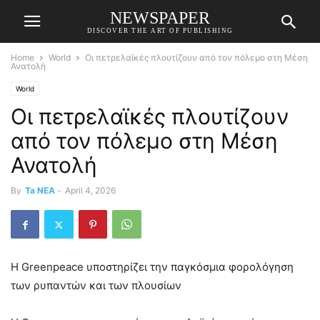
NEWSPAPER
DISCOVER THE ART OF PUBLISHING
Home
World
Οι πετρελαϊκές πλουτίζουν από τον πόλεμο στη Μέση
Ανατολή
World
Οι πετρελαϊκές πλουτίζουν
από τον πόλεμο στη Μέση
Ανατολή
By
Ta NEA
-
April 4, 2026
Η Greenpeace υποστηρίζει την παγκόσμια φορολόγηση
των ρυπαντών και των πλουσίων