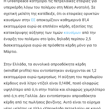
Η Greenpeace κατηγορεί τις πετρελαϊκές εταιρίες για
υπερκέρδη λόγω του πολέμου στη Μέση Ανατολή. Σε
σχετική μελέτη της κατέδειξε, ότι οι εταιρείες ορυκτών
καυσίμων στην
ΕΕ
αποκομίζουν καθημερινά 81,4
εκατομμύρια ευρώ σε επιπλέον κέρδη, εξαιτίας της
κατακόρυφης αύξησης των τιμών
καυσίμων
από την
έναρξη του πολέμου στο Ιράν, δηλαδή περίπου 2,5
δισεκατομμύρια ευρώ σε πρόσθετα κέρδη μόνο για το
Μάρτιο.
Στην Ελλάδα, τα συνολικά απροσδόκητα κέρδη
(windfall profits) που εντοπίστηκαν ανέρχονται σε 1,2
εκατομμύρια ευρώ ημερησίως. Η αύξηση του περιθωρίου
κέρδους ανά λίτρο ντίζελ είναι 0,148€, ποσό ελαφρώς
υψηλότερο από ό,τι στην Ιταλία και ελαφρώς χαμηλότερο
από ό,τι στη Γαλλία. Δεν εντοπίστηκαν απροσδόκητα
κέρδη από τις πωλήσεις βενζίνης. Αυτό είναι το εύρημα
νέας μελέτης με τίτλο «Υπερκέρδη πετρελαίου σε καιρό