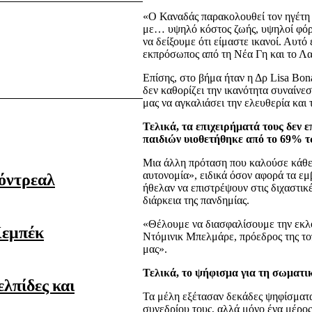
«Ο Καναδάς παρακολουθεί τον ηγέτη μ
με… υψηλό κόστος ζωής, υψηλοί φόρ
να δείξουμε ότι είμαστε ικανοί. Αυτό
εκπρόσωπος από τη Νέα Γη και το Λα
Επίσης, στο βήμα ήταν η Δρ Lisa Bona
δεν καθορίζει την ικανότητα συναίνεση
μας να αγκαλιάσει την ελευθερία και
Τελικά, τα επιχειρήματά τους δεν 
παιδιών υιοθετήθηκε από το 69% τ
Μια άλλη πρόταση που καλούσε κάθε
όντρεαλ
αυτονομία», ειδικά όσον αφορά τα εμ
ήθελαν να επιστρέψουν στις διχαστικέ
διάρκεια της πανδημίας.
«Θέλουμε να διασφαλίσουμε την εκλ
Κεμπέκ
Ντόμινικ Μπελμάρε, πρόεδρος της το
μας».
Τελικά, το ψήφισμα για τη σωματι
ελπίδες και
Τα μέλη εξέτασαν δεκάδες ψηφίσματα 
συνεδρίου τους, αλλά μόνο ένα μέρος