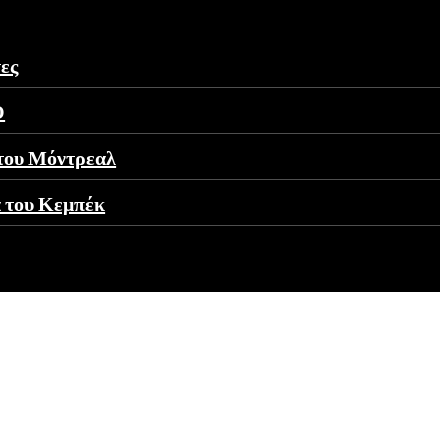
τες
Ο
 του Μόντρεαλ
α του Κεμπέκ