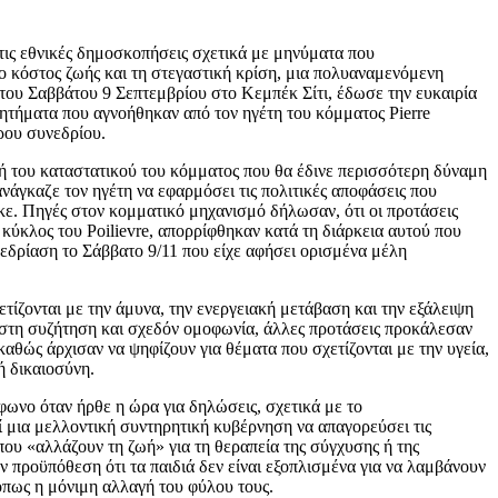
τις εθνικές δημοσκοπήσεις σχετικά με μηνύματα που
ο κόστος ζωής και τη στεγαστική κρίση, μια πολυαναμενόμενη
του Σαββάτου 9 Σεπτεμβρίου στο Κεμπέκ Σίτι, έδωσε την ευκαιρία
ητήματα που αγνοήθηκαν από τον ηγέτη του κόμματος Pierre
ερου συνεδρίου.
ή του καταστατικού του κόμματος που θα έδινε περισσότερη δύναμη
ανάγκαζε τον ηγέτη να εφαρμόσει τις πολιτικές αποφάσεις που
κε. Πηγές στον κομματικό μηχανισμό δήλωσαν, ότι οι προτάσεις
 κύκλος του Poilievre, απορρίφθηκαν κατά τη διάρκεια αυτού που
δρίαση το Σάββατο 9/11 που είχε αφήσει ορισμένα μέλη
τίζονται με την άμυνα, την ενεργειακή μετάβαση και την εξάλειψη
ιστη συζήτηση και σχεδόν ομοφωνία, άλλες προτάσεις προκάλεσαν
αθώς άρχισαν να ψηφίζουν για θέματα που σχετίζονται με την υγεία,
ή δικαιοσύνη.
ωνο όταν ήρθε η ώρα για δηλώσεις, σχετικά με το
μια μελλοντική συντηρητική κυβέρνηση να απαγορεύσει τις
που «αλλάζουν τη ζωή» για τη θεραπεία της σύγχυσης ή της
ν προϋπόθεση ότι τα παιδιά δεν είναι εξοπλισμένα για να λαμβάνουν
όπως η μόνιμη αλλαγή του φύλου τους.