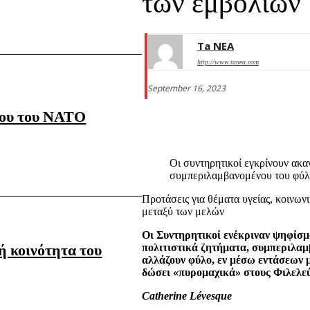
των εμβολίων
Ta NEA
http://www.tanea.com
September 16, 2023
δου του ΝΑΤΟ
Οι συντηρητικοί εγκρίνουν ακα
συμπεριλαμβανομένου του φύλ
Προτάσεις για θέματα υγείας, κοινων
μεταξύ των μελών
Οι Συντηρητικοί ενέκριναν ψηφίσμα
ή κοινότητα του
πολιτιστικά ζητήματα, συμπεριλαμ
αλλάζουν φύλο, εν μέσω εντάσεων μ
δώσει «πυρομαχικά» στους Φιλελεύθ
Catherine Lévesque