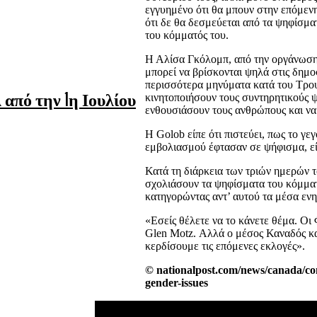
εγγυημένο ότι θα μπουν στην επόμεν
ότι δε θα δεσμεύεται από τα ψηφίσμα
του κόμματός του.
Η Αλίσα Γκόλομπ, από την οργάνωση
μπορεί να βρίσκονται ψηλά στις δημοσ
περισσότερα μηνύματα κατά του Τρου
από την 1η Ιουλίου
κινητοποιήσουν τους συντηρητικούς 
ενθουσιάσουν τους ανθρώπους και να 
Η Golob είπε ότι πιστεύει, πως το γε
εμβολιασμού έφτασαν σε ψήφισμα, εί
Κατά τη διάρκεια των τριών ημερών 
σχολιάσουν τα ψηφίσματα του κόμματο
κατηγορώντας αντ’ αυτού τα μέσα ενη
«Εσείς θέλετε να το κάνετε θέμα. Οι
Glen Motz. Αλλά ο μέσος Καναδός και
κερδίσουμε τις επόμενες εκλογές».
© nationalpost.com/news/canada/con
gender-issues