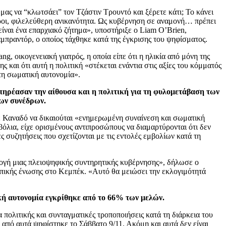
ας να “κλωτσάει” τον Τζάστιν Τρουντό και ξέρετε κάτι; Το κάνει
οι, φιλελεύθερη ανικανότητα. Ως κυβέρνηση σε αναμονή… πρέπει
 είναι ένα επαρχιακό ζήτημα», υποστήριξε ο Liam O’Brien,
μπραντόρ, ο οποίος τάχθηκε κατά της έγκρισης του ψηφίσματος.
ng, οικογενειακή γιατρός, η οποία είπε ότι η ηλικία από μόνη της
ς και ότι αυτή η πολιτική «στέκεται ενάντια στις αξίες του κόμματός
 τη σωματική αυτονομία».
επηρέασαν την αίθουσα και η πολιτική για τη φυλομετάβαση των
ων συνέδρων.
 Καναδό να δικαιούται «ενημερωμένη συναίνεση και σωματική
βόλια, είχε ορισμένους αντιπροσώπους να διαμαρτύρονται ότι δεν
ς συζητήσεις που σχετίζονται με τις εντολές εμβολίων κατά τη
ογή μιας πλειοψηφικής συντηρητικής κυβέρνησης», δήλωσε ο
πικής ένωσης στο Κεμπέκ. «Αυτό θα μειώσει την εκλογιμότητά
κή αυτονομία εγκρίθηκε από το 66% των μελών.
πολιτικής και συνταγματικές τροποποιήσεις κατά τη διάρκεια του
 από αυτά ψηφίστηκε το Σάββατο 9/11. Ακόμη και αυτά δεν είναι