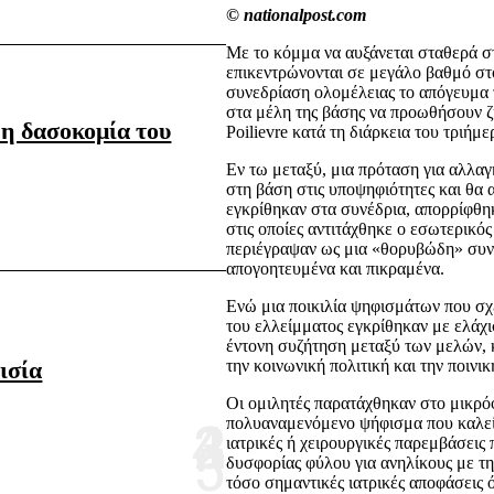
© nationalpost.com
Με το κόμμα να αυξάνεται σταθερά σ
επικεντρώνονται σε μεγάλο βαθμό στ
συνεδρίαση ολομέλειας το απόγευμα 
στα μέλη της βάσης να προωθήσουν ζ
 η δασοκομία του
Poilievre κατά τη διάρκεια του τριήμ
Εν τω μεταξύ, μια πρόταση για αλλαγ
στη βάση στις υποψηφιότητες και θα 
εγκρίθηκαν στα συνέδρια, απορρίφθη
στις οποίες αντιτάχθηκε ο εσωτερικός
περιέγραψαν ως μια «θορυβώδη» συνε
απογοητευμένα και πικραμένα.
Ενώ μια ποικιλία ψηφισμάτων που σχε
του ελλείμματος εγκρίθηκαν με ελάχ
έντονη συζήτηση μεταξύ των μελών, κ
ισία
την κοινωνική πολιτική και την ποινικ
Οι ομιλητές παρατάχθηκαν στο μικρόφ
πολυαναμενόμενο ψήφισμα που καλεί 
ιατρικές ή χειρουργικές παρεμβάσεις 
δυσφορίας φύλου για ανηλίκους με τη
τόσο σημαντικές ιατρικές αποφάσεις 