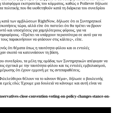
η πλατφόρμα εκστρατείας του κόμματος, καθώς ο Poilievre δήλωσε
τα πολιτικής που θα υιοθετηθούν κατά τη διάρκεια του συνεδρίου
 κατά των αμβλώσεων RightNow, δήλωσε ότι οι Συντηρητικοί
κοπήσεις τώρα, αλλά είπε ότι πιστεύει ότι θα πρέπει να βρουν
ντό και υποσχέσεις για χαμηλότερους φόρους, για να
ψηφοφόρους. «Πρέπει να υπάρχουν περισσότερα σε αυτό για να
τους παρακινήσουν να φτάσουν στις κάλπες», είπε.
γονός ότι θέματα όπως η ταυτότητα φύλου και οι εντολές
χαν σκοπό να κατευνάσουν τη βάση.
του συνεδρίου, τα μέλη της ομάδας των Συντηρητικών απέφυγαν να
ς σχετικά με την ταυτότητα φύλου και τις εντολές εμβολιασμού,
μέρωσης ότι έχουν εμμονή με τις αντιπαραθέσεις.
 Φιλελεύθεροι θέλουν να το κάνουν θέμα», δήλωσε ο βουλευτής
 εμείς εδώ; Έχουμε μια δουλειά να κάνουμε και αυτή είναι να
servatives-close-convention-voting-on-policy-changes-stance-on-