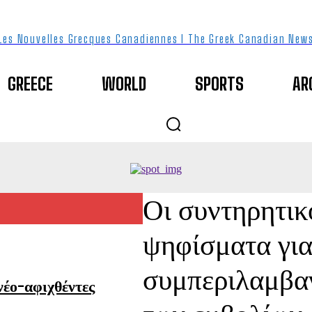
Les Nouvelles Grecques Canadiennes I The Greek Canadian New
GREECE
WORLD
SPORTS
AR
Οι συντηρητικ
ψηφίσματα για
συμπεριλαμβα
 νέο-αφιχθέντες