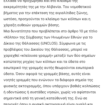
Ελλάδα να προχωρήσει και στο κλείσιμο της
εκκρεμότητάς της με την Αλβανία. Του νομοθετικού
βήματος για την επέκταση της αιγιαλίτιδας ζώνης,
ωστόσο, προηγούνται το κλείσιμο των κόλπων και η
χάραξη ευθειών γραμμών βάσης.
Μια δυνατότητα που προβλέπεται στο άρθρο 10 με τίτλο
«Κόλποι» της Σύμβασης των Ηνωμένων Εθνών για το
Δίκαιο της Θάλασσας (UNCLOS). Σύμφωνα με τις
προβλέψεις του Δικαίου της Θάλασσας, μπορεί να
χαραχθεί «κλείουσα γραμμή» μεταξύ των δύο σημείων
κατώτατης ρηχίας των κόλπων και τα ύδατα στο
εσωτερικό της γραμμής αυτής θεωρούνται εσωτερικά
ύδατα. Όσον αφορά τις γραμμές βάσης, αυτές είναι
νοητές γραμμές που ενώνουν τα διάφορα σημεία της
φυσικής ακτογραμμής, όπου υπάρχουν βαθιές κολπώσεις
ή οδοντώσεις ή συστάδες νησιών, χωρίς να αφίστανται
σηµαντικά από τη γενική κατεύθυνσή της. Ενώ σε
περιοχές όπου η φυσική ακτογραµµή είναι οµαλή και