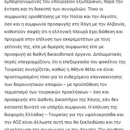
εμπειρογνώμονες του υπουργείου Εξωτερικών, παρά την
ένταση και τη διακοπή των συνομιλιών. Τόσο οι
συμφωνίες οριοθέτησης με την Ιταλία και την Αίγυπτο,
όσο και η συμφωνία προσφυγής στη Χάγη με την Αλβανία,
καθιστούν σαφές ότι η ελληνική πλευρά έχει διάθεση και
προχωρά στην επίλυση των εκκρεμοτήτων με τους
γείτονές της, είτε με διμερείς συμφωνίες είτε με
προσφυγή σε διεθνή δικαιοδοτικά όργανα. Διπλωματικές
πηγές υπογραμμίζουν, ότι η επεξεργασία του φακέλου της
Τουρκίας συνεχίζεται, καθώς η Αθήνα θέλει να είναι
προετοιμασμένη τόσο για το ενδεχόμενο επανεκκίνησης
των διερευνητικών επαφών – με προϋπόθεση τον
τερματισμό των τουρκικών προκλήσεων – όσο και
προσφυγής στο Διεθνές Δικαστήριο της Χάγης, εάν δεν
καταστεί δυνατό να υπάρξει συμφωνία. Η επίλυση της
διαφοράς Ελλάδας – Τουρκίας για την υφαλοκρηπίδα και
την ΑΟΖ είναι άλλωστε αυτή που θα ξεκλειδώσει και την
ολοκλήρωση της συμφωνίας με την Αίγυπτο. Πιο σύνθετο