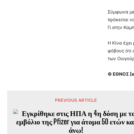
Σύμφωνα με 
πρόκειται ν
Γι στην Καμ
Η Κίνα έχει
φόβους ότι 
των Ουιγούρ
© ΕΘΝΟΣ [e
PREVIOUS ARTICLE