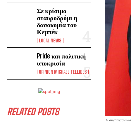
Σε κρίσιμο
σταυροδρόμι η
δασοκομία του
Κεμπέκ
LOCAL NEWS
Pride και πολιτική
υποκρισία
OPINION MICHAEL TELLIDES
RELATED POSTS
Τι συζήτησαν Ρω