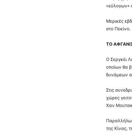
«εύλογων» α
Μερικές εβδ
στο Πεκίνο.
ΤΟ ΑΦΓΑΝΙ
Ο Σεργκέι Λ
οποίων θα β
δυνάμεων απ
Στις συνεδρ
χώρες γειτο
Χαν Μουτακί
Παραλλήλως 
της Κίνας, 