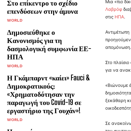
Στο επίκεντρο το σχέδιο
Μια «πιο δί
Λαβρόφ
δια
επενδύσεων στην άμυνα
στις
ΗΠΑ
.
WORLD
Δημοσιεύθηκε ο
Αντιμέτωπη 
Κανονισμός για τη
προηγούμενο
δασμολογική συμφωνία ΕΕ-
απομόνωση
ΗΠΑ
Στο πλαίσιο
WORLD
για να ανα
Η Γκάμπαρντ «καίει» Fauci &
Δημοκρατικούς:
«Βιώνουμε έ
«Χρηματοδότησαν την
δημοσιότητα
ξεκάθαρη κα
παραγωγή του Covid-19 σε
οικοδεσπότη
εργαστήριο της Γουχάν»!
WORLD
Σε ανακοίνω
του συντονι