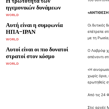
Η τρωτότητα των
ηγεμονικών δυνάμεων
«ΑΝΤΙΘΕΣΗ
WORLD
Αυτή είναι η συμφωνία
Οι δυτικές 
ΗΠΑ–ΙΡΑΝ
επέτρεπε στ
με τη Ρωσία
WORLD
Αυτοί είναι οι πιο δυνατοί
Ο Λαβρόφ χρ
στρατοί στον κόσμο
απέναντι στ
WORLD
«Η σινορωσι
χωρίς όρια,
ερωτηθείς σ
Από τις 24 
Στις αρχές 