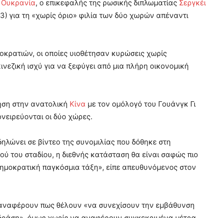
ν
Ουκρανία
, ο επικεφαλής της ρωσικής διπλωματίας
Σεργκέι
3) για τη «χωρίς όριο» φιλία των δύο χωρών απέναντι
οκρατιών, οι οποίες υιοθέτησαν κυρώσεις χωρίς
ινεζική ισχύ για να ξεφύγει από μια πλήρη οικονομική
τηση στην ανατολική
Κίνα
με τον ομόλογό του Γουάνγκ Γι
νειρεύονται οι δύο χώρες.
ηλώνει σε βίντεο της συνομιλίας που δόθηκε στη
ού του σταδίου, η διεθνής κατάσταση θα είναι σαφώς πιο
 δημοκρατική παγκόσμια τάξη», είπε απευθυνόμενος στον
 αναφέρουν πως θέλουν «να συνεχίσουν την εμβάθυνση
ή δράση», όμως χωρίς να αναφέρουν συγκεκριμένα μέτρα.