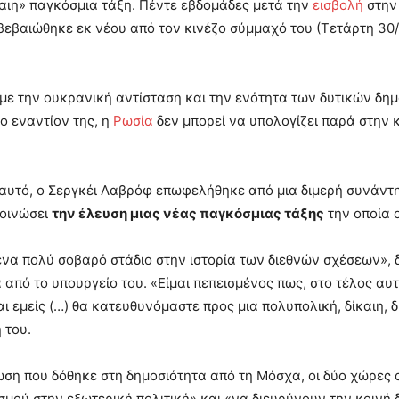
καιη» παγκόσμια τάξη. Πέντε εβδομάδες μετά την
εισβολή
στη
βεβαιώθηκε εκ νέου από τον κινέζο σύμμαχό του (Τετάρτη 30/
με την ουκρανική αντίσταση και την ενότητα των δυτικών δημ
 εναντίον της, η
Ρωσία
δεν μπορεί να υπολογίζει παρά στην κ
.
 αυτό, ο Σεργκέι Λαβρόφ επωφελήθηκε από μια διμερή συνάν
κοινώσει
την έλευση μιας νέας παγκόσμιας τάξης
την οποία ο
να πολύ σοβαρό στάδιο στην ιστορία των διεθνών σχέσεων», δ
 από το υπουργείο του. «Είμαι πεπεισμένος πως, στο τέλος αυτ
ι εμείς (…) θα κατευθυνόμαστε προς μια πολυπολική, δίκαιη,
 του.
ση που δόθηκε στη δημοσιότητα από τη Μόσχα, οι δύο χώρες
σμού στην εξωτερική πολιτική» και «να διευρύνουν την κοιν