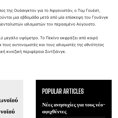
ος της Ουάσιγκτον για το Αφγανιστάν, ο Τομ Γουέστ,
ούνται μια εβδομάδα μετά από μία επίσκεψη του Γουάνγκ
αμενταλιστών ισλαμιστών τον περασμένο Αύγουστο.
λύ μεγάλο υψόμετρο. Το Πεκίνο εκφράζει από καιρό
α τους αυτονομιστές και τους ισλαμιστές της εθνότητας
ή κινεζική περιφέρεια Σιντζιάνγκ.
POPULAR ARTICLES
Νέες ανησυχίες για τους νέο-
νοϊού
αφιχθέντες