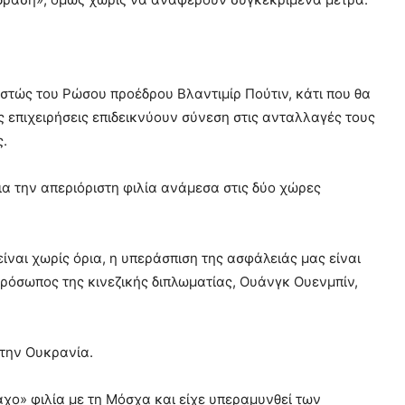
εστώς του Ρώσου προέδρου Βλαντιμίρ Πούτιν, κάτι που θα
ς επιχειρήσεις επιδεικνύουν σύνεση στις ανταλλαγές τους
ς.
α την απεριόριστη φιλία ανάμεσα στις δύο χώρες
ίναι χωρίς όρια, η υπεράσπιση της ασφάλειάς μας είναι
κπρόσωπος της κινεζικής διπλωματίας, Ουάνγκ Ουενμπίν,
στην Ουκρανία.
ράχο» φιλία με τη Μόσχα και είχε υπεραμυνθεί των