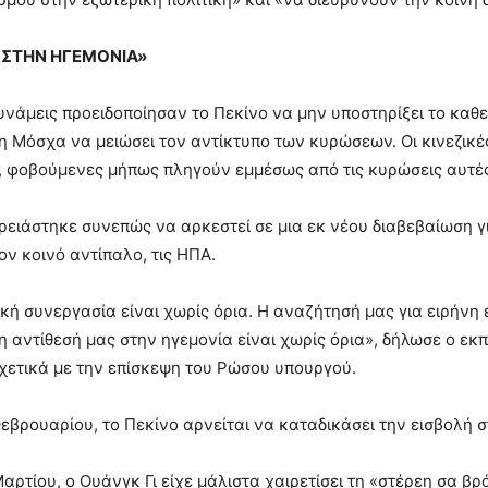
 ΣΤΗΝ ΗΓΕΜΟΝΙΑ»
δυνάμεις προειδοποίησαν το Πεκίνο να μην υποστηρίξει το καθ
η Μόσχα να μειώσει τον αντίκτυπο των κυρώσεων. Οι κινεζικέ
, φοβούμενες μήπως πληγούν εμμέσως από τις κυρώσεις αυτέ
ειάστηκε συνεπώς να αρκεστεί σε μια εκ νέου διαβεβαίωση γι
ον κοινό αντίπαλο, τις ΗΠΑ.
κή συνεργασία είναι χωρίς όρια. Η αναζήτησή μας για ειρήνη ε
 η αντίθεσή μας στην ηγεμονία είναι χωρίς όρια», δήλωσε ο ε
χετικά με την επίσκεψη του Ρώσου υπουργού.
Φεβρουαρίου, το Πεκίνο αρνείται να καταδικάσει την εισβολή 
Μαρτίου, ο Ουάνγκ Γι είχε μάλιστα χαιρετίσει τη «στέρεη σα β