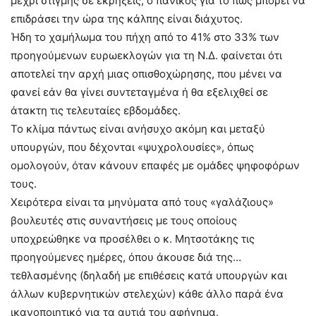
μέχρι στιγμής σε εκρήξεις, ο πανικός για το πώς μπορεί να
επιδράσει την ώρα της κάλπης είναι διάχυτος.
Ήδη το χαμήλωμα του πήχη από το 41% στο 33% των
προηγούμενων ευρωεκλογών για τη Ν.Δ. φαίνεται ότι
αποτελεί την αρχή μιας οπισθοχώρησης, που μένει να
φανεί εάν θα γίνει συντεταγμένα ή θα εξελιχθεί σε
άτακτη τις τελευταίες εβδομάδες.
Το κλίμα πάντως είναι ανήσυχο ακόμη και μεταξύ
υπουργών, που δέχονται «ψυχρολουσίες», όπως
ομολογούν, όταν κάνουν επαφές με ομάδες ψηφοφόρων
τους.
Χειρότερα είναι τα μηνύματα από τους «γαλάζιους»
βουλευτές στις συναντήσεις με τους οποίους
υποχρεώθηκε να προσέλθει ο κ. Μητσοτάκης τις
προηγούμενες ημέρες, όπου άκουσε διά της…
τεθλασμένης (δηλαδή με επιθέσεις κατά υπουργών και
άλλων κυβερνητικών στελεχών) κάθε άλλο παρά ένα
ικανοποιητικό για τα αυτιά του αφήγημα.