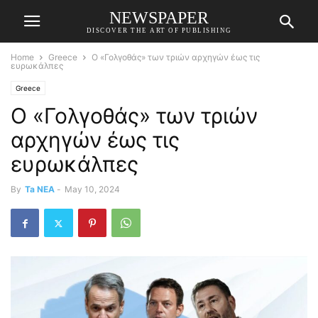
NEWSPAPER
DISCOVER THE ART OF PUBLISHING
Home
Greece
Ο «Γολγοθάς» των τριών αρχηγών έως τις
ευρωκάλπες
Greece
Ο «Γολγοθάς» των τριών
αρχηγών έως τις
ευρωκάλπες
By
Ta NEA
-
May 10, 2024