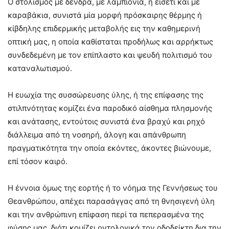
Ο στολισμός με δένδρα, με λαμπιόνια, ή εισέτι και με
καραβάκια, συνιστά μία μορφή πρόσκαιρης θέρμης ή
κίβδηλης επιδερμικής μεταβολής εις την καθημερινή
οπτική μας, η οποία καθίσταται προδήλως και αρρήκτως
συνδεδεμένη με τον επίπλαστο και ψευδή πολιτισμό του
καταναλωτισμού.
Η ευωχία της συσσώρευσης ύλης, ή της επίφασης της
στιλπνότητας κομίζει ένα παροδικό αίσθημα πλησμονής
και ανάτασης, εντούτοις συνιστά ένα βραχύ και ρηχό
διάλλειμα από τη νοσηρή, άλογη και απάνθρωπη
πραγματικότητα την οποία εκόντες, άκοντες βιώνουμε,
επί τόσον καιρό.
Η έννοια όμως της εορτής ή το νόημα της Γεννήσεως του
Θεανθρώπου, απέχει παρασάγγας από τη θνησιγενή ύλη
και την ανθρώπινη επίφαση περί τα πεπερασμένα της
φύσης μας, διότι κομίζει οντολογικά τον οδοδείκτη δια την