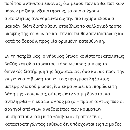
περί του αντιθέτου εικόνας, δια μέσου των καθεστωτικών
μέσων μαζικής εξαπατήσεως, τα οποία έχουν
αυτοκλήτως αναγορευθεί εις την πιο ισχυρά εξουσία
μακράν, διότι διαπλάθουν στρεβλώς το συλλογικό τρόπο
σκέψης της κοινωνίας και την κατευθύνουν ιδιοτελώς και
κατά το δοκούν, προς μία ορισμένη κατεύθυνση.
Εν τη πατρίδι μας, ο νήδυμος ύπνος καθίσταται απολύτως
βαθύς και αδιατάρακτος, τόσο ως προς την εις το
διηνεκές διατήρηση της διχοστασίας, όσο και ως προς την
εν γένει αναβίωση του εν τοις πράγμασι λήξαντος
μετεμφυλιακού μίσους, ίνα εκμαυλίσει και πορώσει τη
βάση της κοινωνίας, ούτως ώστε να μη δύναται να
αντιληφθεί – η ευρεία άνους μάζα – προσηκόντως πώς οι
αρχηγοί απάντων ανεξαιρέτως των κομμάτων
συμπράττουν και με το «διάβολο» τρόπον τινά,
καταστρατηγώντας ευθέως ότι υπόσχονται εις τις μάζες,