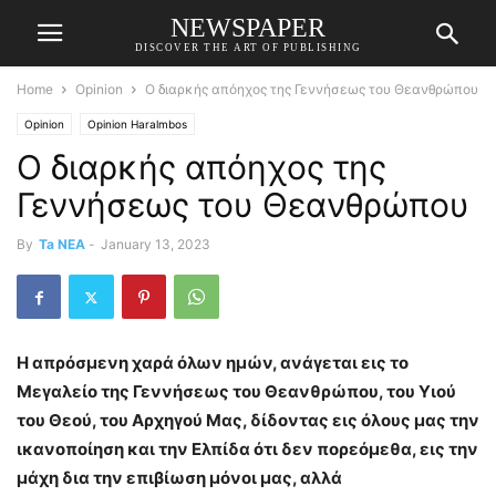
NEWSPAPER
DISCOVER THE ART OF PUBLISHING
Home
Opinion
Ο διαρκής απόηχος της Γεννήσεως του Θεανθρώπου
Opinion
Opinion Haralmbos
Ο διαρκής απόηχος της
Γεννήσεως του Θεανθρώπου
By
Ta NEA
-
January 13, 2023
Η απρόσμενη χαρά όλων ημών, ανάγεται εις το
Μεγαλείο της Γεννήσεως του Θεανθρώπου, του Υιού
του Θεού, του Αρχηγού Μας, δίδοντας εις όλους μας την
ικανοποίηση και την Ελπίδα ότι δεν πορεόμεθα, εις την
μάχη δια την επιβίωση μόνοι μας, αλλά