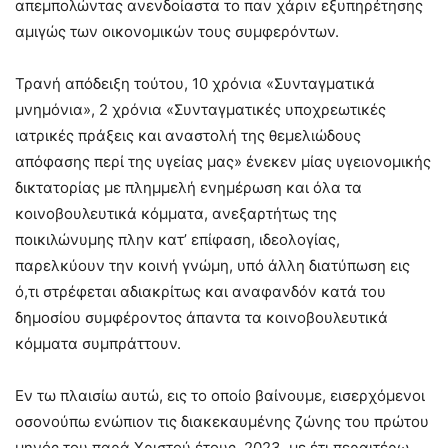
απεμπολώντας ανενδοίαστα το παν χάριν εξυπηρέτησης
αμιγώς των οικονομικών τους συμφερόντων.
Τρανή απόδειξη τούτου, 10 χρόνια «Συνταγματικά
μνημόνια», 2 χρόνια «Συνταγματικές υποχρεωτικές
ιατρικές πράξεις και αναστολή της θεμελιώδους
απόφασης περί της υγείας μας» ένεκεν μίας υγειονομικής
δικτατορίας με πλημμελή ενημέρωση και όλα τα
κοινοβουλευτικά κόμματα, ανεξαρτήτως της
ποικιλώνυμης πλην κατ’ επίφαση, ιδεολογίας,
παρελκύουν την κοινή γνώμη, υπό άλλη διατύπωση εις
ό,τι στρέφεται αδιακρίτως και αναφανδόν κατά του
δημοσίου συμφέροντος άπαντα τα κοινοβουλευτικά
κόμματα συμπράττουν.
Εν τω πλαισίω αυτώ, εις το οποίο βαίνουμε, εισερχόμενοι
οσονούπω ενώπιον τις διακεκαυμένης ζώνης του πρώτου
μηνός του παρά Χριστού έτους, 2023, με έτι περαιτέρω