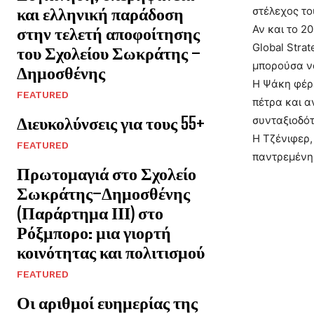
και ελληνική παράδοση
στέλεχος το
Αν και το 2
στην τελετή αποφοίτησης
Global Stra
του Σχολείου Σωκράτης –
μπορούσα να
Δημοσθένης
Η Ψάκη φέρε
FEATURED
πέτρα και α
Διευκολύνσεις για τους 55+
συνταξιοδότ
Η Τζένιφερ,
FEATURED
παντρεμένη 
Πρωτομαγιά στο Σχολείο
Σωκράτης–Δημοσθένης
(Παράρτημα ΙΙΙ) στο
Ρόξμπορο: μια γιορτή
κοινότητας και πολιτισμού
FEATURED
Οι αριθμοί ευημερίας της