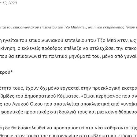
 12, 2020
ίται του επικοινωνιακού επιτελείου του Τζο Μπάιντεν, ως η νέα εκπρόσωπος Τύπου 
 ηγείται του επικοινωνιακού επιτελείου του Τζο Μπάιντεν, ω
ίνηση, ο εκλεγείς πρόεδρος επέλεξε να στελεχώσει την επικο
που θα επικοινωνεί τα πολιτικά μηνύματά του, μόνο από γυναί
ερού*
ότητά τους, έχουν όχι μόνο εργαστεί στην προεκλογική εκστρ
αθμίδες του Δημοκρατικού Κόμματος. «Είμαι περήφανος που 
ς του Λευκού Οίκου που αποτελείται αποκλειστικά από γυναίκες.
φορετικές προοπτικές στη δουλειά τους και μια κοινή δέσμευ
κη δε θα δυσκολευθεί να προσαρμοστεί στα νέα καθήκοντά της
θέσεις στον τομέα της επικοινωνίας στο εμβληματικό κτήριο