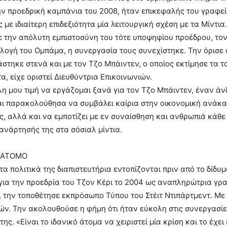
ν προεδρική καμπάνια του 2008, ήταν επικεφαλής του γραφείου
 με ιδιαίτερη επιδεξιότητα μία λειτουργική σχέση με τα Μίντια.
την απόλυτη εμπιστοσύνη του τότε υποψηφίου προέδρου, τον ο
λογή του Ομπάμα, η συνεργασία τους συνεχίστηκε. Την όρισ
στηκε στενά και με τον Τζο Μπάιντεν, ο οποίος εκτίμησε τα τα
α, είχε οριστεί Διευθύντρια Επικοινωνιών.
λη μου τιμή να εργάζομαι ξανά για τον Τζο Μπάιντεν, έναν 
ι παρακολούθησα να συμβάλει καίρια στην οικονομική ανάκα
ς, αλλά και να εμποτίζει με εν συναίσθηση και ανθρωπιά κά
νάρτησής της στα σόσιαλ μίντια.
Ο ΑΤΟΜΟ
 τα πολιτικά της διαπιστευτήρια εντοπίζονται πριν από το δίδ
για την προεδρία του Τζον Κέρι το 2004 ως αναπληρώτρια γρ
 την τοποθέτησε εκπρόσωπο Τύπου του Στέιτ Ντιπάρτμεντ. Με τ
ν. Την ακολουθούσε η φήμη ότι ήταν εύκολη στις συνεργασίες
ης. «Είναι το ιδανικό άτομα να χειριστεί μία κρίση και το έχε