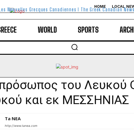
HOME
LOCAL NE
Les Nouvelles Grecques Canadiennes I The Greek Canadian New
GREECE
WORLD
SPORTS
ARCH
πρόσωπος του Λευκού Ο
κού και εκ ΜΕΣΣΗΝΙΑΣ
Ta NEA
http://www.tanea.com