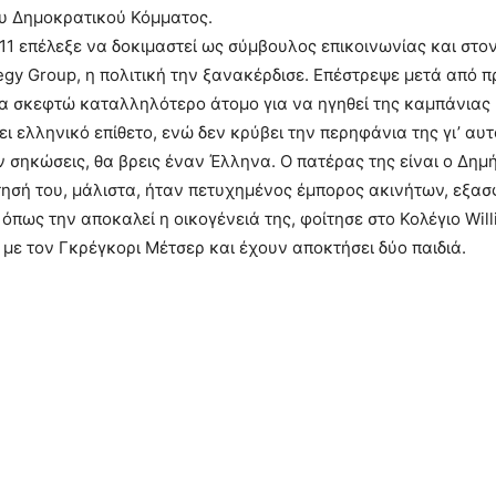
υ Δημοκρατικού Κόμματος.
011 επέλεξε να δοκιμαστεί ως σύμβουλος επικοινωνίας και στο
tegy Group, η πολιτική την ξανακέρδισε. Επέστρεψε μετά από
 σκεφτώ καταλληλότερο άτομο για να ηγηθεί της καμπάνιας μ
ι ελληνικό επίθετο, ενώ δεν κρύβει την περηφάνια της γι’ αυτό
ν σηκώσεις, θα βρεις έναν Έλληνα. Ο πατέρας της είναι ο Δη
ησή του, μάλιστα, ήταν πετυχημένος έμπορος ακινήτων, εξασφα
 όπως την αποκαλεί η οικογένειά της, φοίτησε στο Κολέγιο Will
με τον Γκρέγκορι Μέτσερ και έχουν αποκτήσει δύο παιδιά.