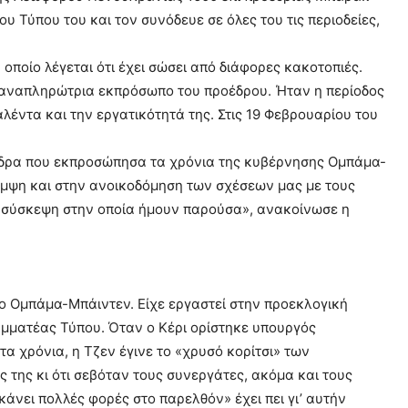
 Τύπου του και τον συνόδευε σε όλες του τις περιοδείες,
ποίο λέγεται ότι έχει σώσει από διάφορες κακοτοπιές.
ε αναπληρώτρια εκπρόσωπο του προέδρου. Ήταν η περίοδος
λέντα και την εργατικότητά της. Στις 19 Φεβρουαρίου του
άνδρα που εκπροσώπησα τα χρόνια της κυβέρνησης Ομπάμα-
μψη και στην ανοικοδόμηση των σχέσεων μας με τους
θε σύσκεψη στην οποία ήμουν παρούσα», ανακοίνωσε η
υμο Ομπάμα-Μπάιντεν. Είχε εργαστεί στην προεκλογική
αμματέας Τύπου. Όταν ο Κέρι ορίστηκε υπουργός
α χρόνια, η Τζεν έγινε το «χρυσό κορίτσι» των
 της κι ότι σεβόταν τους συνεργάτες, ακόμα και τους
ι κάνει πολλές φορές στο παρελθόν» έχει πει γι’ αυτήν