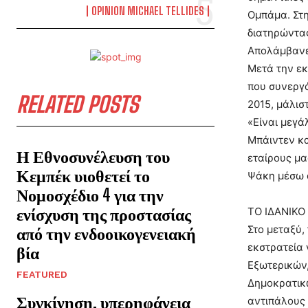
OPINION MICHAEL TELLIDES
Ομπάμα. Στη
διατηρώντας
Απολάμβανε 
Μετά την εκ
που συνεργά
RELATED POSTS
2015, μάλιστ
«Είναι μεγά
Μπάιντεν κα
Η Εθνοσυνέλευση του
εταίρους μα
Κεμπέκ υιοθετεί το
Ψάκη μέσω α
Νομοσχέδιο 4 για την
ενίσχυση της προστασίας
ΤΟ ΙΔΑΝΙΚ
Στο μεταξύ,
από την ενδοοικογενειακή
εκστρατεία 
βία
Εξωτερικών,
FEATURED
Δημοκρατικώ
Συγκίνηση, υπερηφάνεια
αντιπάλους τ