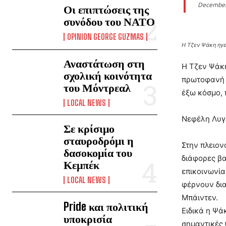
December
Οι επιπτώσεις της
συνόδου του ΝΑΤΟ
OPINION GEORGE GUZMAS
Η Τζεν Ψάκη ηγε
Αναστάτωση στη
Η Τζεν Ψάκη
σχολική κοινότητα
πρωτοφανή κ
του Μόντρεαλ
έξω κόσμο, 
LOCAL NEWS
Νεφέλη Λυγ
Σε κρίσιμο
σταυροδρόμι η
Στην πλειον
δασοκομία του
διάφορες β
Κεμπέκ
επικοινωνία
LOCAL NEWS
φέρνουν δια
Μπάιντεν.
Pride και πολιτική
Ειδικά η Ψά
υποκρισία
σημαντικές 