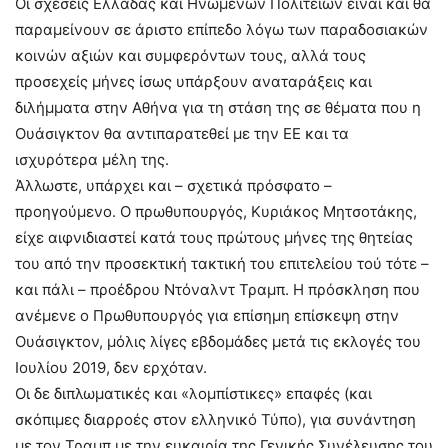
Οι σχέσεις Ελλάδας και Ηνωμένων Πολιτειών είναι και θα
παραμείνουν σε άριστο επίπεδο λόγω των παραδοσιακών
κοινών αξιών και συμφερόντων τους, αλλά τους
προσεχείς μήνες ίσως υπάρξουν αναταράξεις και
διλήμματα στην Αθήνα για τη στάση της σε θέματα που η
Ουάσιγκτον θα αντιπαρατεθεί με την ΕΕ και τα
ισχυρότερα μέλη της.
Άλλωστε, υπάρχει και – σχετικά πρόσφατο –
προηγούμενο. Ο πρωθυπουργός, Κυριάκος Μητσοτάκης,
είχε αιφνιδιαστεί κατά τους πρώτους μήνες της θητείας
του από την προσεκτική τακτική του επιτελείου τού τότε –
και πάλι – προέδρου Ντόναλντ Τραμπ. Η πρόσκληση που
ανέμενε ο Πρωθυπουργός για επίσημη επίσκεψη στην
Ουάσιγκτον, μόλις λίγες εβδομάδες μετά τις εκλογές του
Ιουλίου 2019, δεν ερχόταν.
Οι δε διπλωματικές και «λομπίστικες» επαφές (και
σκόπιμες διαρροές στον ελληνικό Τύπο), για συνάντηση
με τον Τραμπ με την ευκαιρία της Γενικής Συνέλευσης του