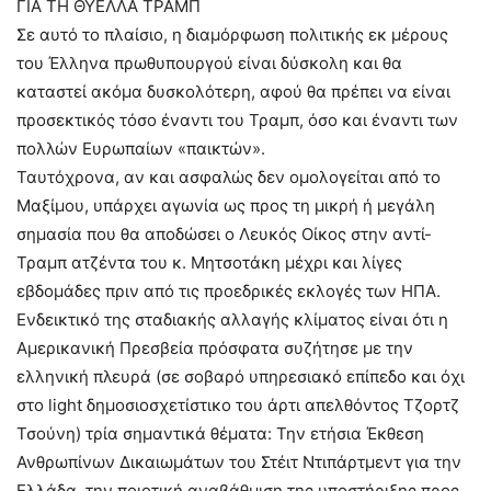
ΓΙΑ ΤΗ ΘΥΕΛΛΑ ΤΡΑΜΠ
Σε αυτό το πλαίσιο, η διαμόρφωση πολιτικής εκ μέρους
του Έλληνα πρωθυπουργού είναι δύσκολη και θα
καταστεί ακόμα δυσκολότερη, αφού θα πρέπει να είναι
προσεκτικός τόσο έναντι του Τραμπ, όσο και έναντι των
πολλών Ευρωπαίων «παικτών».
Ταυτόχρονα, αν και ασφαλώς δεν ομολογείται από το
Μαξίμου, υπάρχει αγωνία ως προς τη μικρή ή μεγάλη
σημασία που θα αποδώσει ο Λευκός Οίκος στην αντί-
Τραμπ ατζέντα του κ. Μητσοτάκη μέχρι και λίγες
εβδομάδες πριν από τις προεδρικές εκλογές των ΗΠΑ.
Ενδεικτικό της σταδιακής αλλαγής κλίματος είναι ότι η
Αμερικανική Πρεσβεία πρόσφατα συζήτησε με την
ελληνική πλευρά (σε σοβαρό υπηρεσιακό επίπεδο και όχι
στο light δημοσιοσχετίστικο του άρτι απελθόντος Τζορτζ
Τσούνη) τρία σημαντικά θέματα: Την ετήσια Έκθεση
Ανθρωπίνων Δικαιωμάτων του Στέιτ Ντιπάρτμεντ για την
Ελλάδα, την ποιοτική αναβάθμιση της υποστήριξης προς