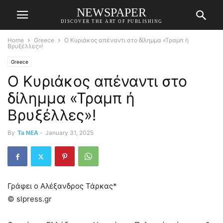
NEWSPAPER
DISCOVER THE ART OF PUBLISHING
Home
Greece
Ο Κυριάκος απέναντι στο δίλημμα «Τραμπ ή
Βρυξέλλες»!
Greece
Ο Κυριάκος απέναντι στο
δίλημμα «Τραμπ ή
Βρυξέλλες»!
By
Ta NEA
-
January 31, 2025
Γράφει ο Αλέξανδρος Τάρκας*
© slpress.gr