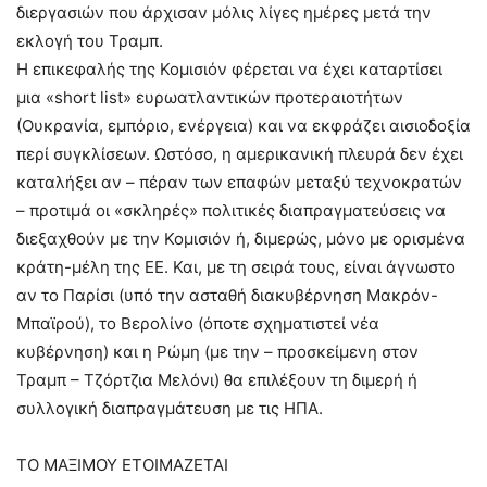
διεργασιών που άρχισαν μόλις λίγες ημέρες μετά την
εκλογή του Τραμπ.
Η επικεφαλής της Κομισιόν φέρεται να έχει καταρτίσει
μια «short list» ευρωατλαντικών προτεραιοτήτων
(Ουκρανία, εμπόριο, ενέργεια) και να εκφράζει αισιοδοξία
περί συγκλίσεων. Ωστόσο, η αμερικανική πλευρά δεν έχει
καταλήξει αν – πέραν των επαφών μεταξύ τεχνοκρατών
– προτιμά οι «σκληρές» πολιτικές διαπραγματεύσεις να
διεξαχθούν με την Κομισιόν ή, διμερώς, μόνο με ορισμένα
κράτη-μέλη της ΕΕ. Και, με τη σειρά τους, είναι άγνωστο
αν το Παρίσι (υπό την ασταθή διακυβέρνηση Μακρόν-
Μπαϊρού), το Βερολίνο (όποτε σχηματιστεί νέα
κυβέρνηση) και η Ρώμη (με την – προσκείμενη στον
Τραμπ – Τζόρτζια Μελόνι) θα επιλέξουν τη διμερή ή
συλλογική διαπραγμάτευση με τις ΗΠΑ.
ΤΟ ΜΑΞΙΜΟΥ ΕΤΟΙΜΑΖΕΤΑΙ