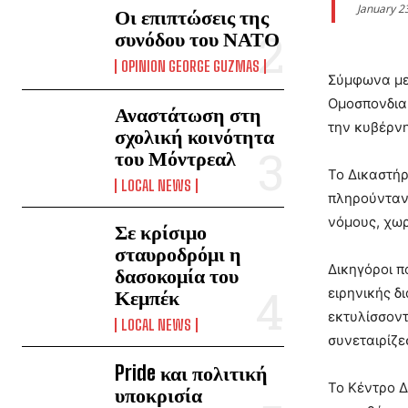
January 2
Οι επιπτώσεις της
συνόδου του ΝΑΤΟ
OPINION GEORGE GUZMAS
Σύμφωνα με
Ομοσπονδιακ
Αναστάτωση στη
την κυβέρνη
σχολική κοινότητα
του Μόντρεαλ
Το Δικαστήρ
LOCAL NEWS
πληρούνταν 
νόμους, χωρ
Σε κρίσιμο
σταυροδρόμι η
Δικηγόροι π
δασοκομία του
ειρηνικής δ
Κεμπέκ
εκτυλίσσοντ
LOCAL NEWS
συνεταιρίζε
Pride και πολιτική
Το Κέντρο Δ
υποκρισία