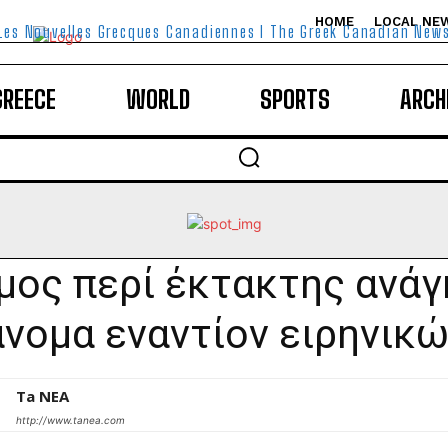
HOME
LOCAL NE
Les Nouvelles Grecques Canadiennes I The Greek Canadian New
GREECE
WORLD
SPORTS
ARCH
μος περί έκτακτης ανά
νομα εναντίον ειρηνικ
Ta NEA
http://www.tanea.com