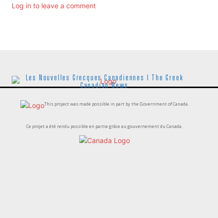
Log in to leave a comment
Les Nouvelles Grecques Canadiennes I The Greek
Canadian News
This project was made possible in part by the Government of Canada.
Ce projet a été rendu possible en partie grâce au gouvernement du Canada.