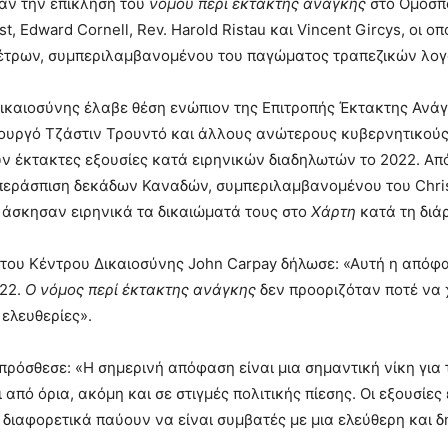
αν την επίκληση του
νόμου περί έκτακτης ανάγκης
στο Ομοσπο
st, Edward Cornell, Rev. Harold Ristau και Vincent Gircys, ο
έτρων, συμπεριλαμβανομένου του παγώματος τραπεζικών λογ
ικαιοσύνης έλαβε θέση ενώπιον της Επιτροπής Έκτακτης Ανά
ουργό Τζάστιν Τρουντό και άλλους ανώτερους κυβερνητικούς
ν έκτακτες εξουσίες κατά ειρηνικών διαδηλωτών το 2022. Από
περάσπιση δεκάδων Καναδών, συμπεριλαμβανομένου του Chris B
 άσκησαν ειρηνικά τα δικαιώματά τους στο
Χάρτη
κατά τη διά
του Κέντρου Δικαιοσύνης John Carpay δήλωσε: «Αυτή η απόφα
022.
Ο νόμος περί έκτακτης ανάγκης
δεν προοριζόταν ποτέ να 
 ελευθερίες».
 πρόσθεσε: «Η σημερινή απόφαση είναι μια σημαντική νίκη για τ
 από όρια, ακόμη και σε στιγμές πολιτικής πίεσης. Οι εξουσί
, διαφορετικά παύουν να είναι συμβατές με μια ελεύθερη και 