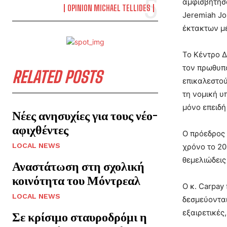
αμφισβήτησ
OPINION MICHAEL TELLIDES
Jeremiah Jo
έκτακτων μ
Το Κέντρο Δ
τον πρωθυπ
RELATED POSTS
επικαλεστού
τη νομική υ
μόνο επειδή
Νέες ανησυχίες για τους νέο-
αφιχθέντες
Ο πρόεδρος 
LOCAL NEWS
χρόνο το 2
θεμελιώδεις
Αναστάτωση στη σχολική
κοινότητα του Μόντρεαλ
Ο κ. Carpay
LOCAL NEWS
δεσμεύονται
εξαιρετικές
Σε κρίσιμο σταυροδρόμι η