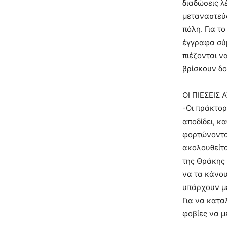
διαδώσεις λ
μεταναστεύσ
πόλη. Για τ
έγγραφα σύμ
πιέζονται ν
βρίσκουν δο
ΟΙ ΠΙΕΣΕΙΣ
-Οι πράκτορ
αποδίδει, κ
φορτώνονται
ακολουθείτα
της Θράκης 
να τα κάνουν
υπάρχουν με
Για να κατα
φοβίες να μ