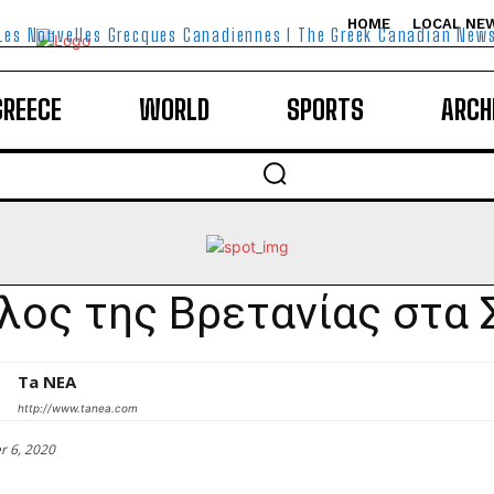
HOME
LOCAL NE
Les Nouvelles Grecques Canadiennes I The Greek Canadian New
GREECE
WORLD
SPORTS
ARCH
λος της Βρετανίας στα
Ta NEA
http://www.tanea.com
r 6, 2020