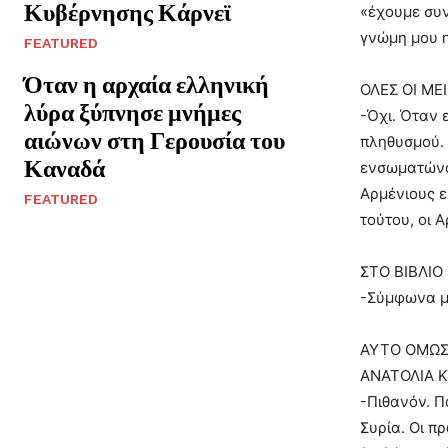
Κυβέρνησης Κάρνεϊ
«έχουμε συν
γνώμη μου η
FEATURED
Όταν η αρχαία ελληνική
ΟΛΕΣ ΟΙ ΜΕ
λύρα ξύπνησε μνήμες
-Όχι. Όταν 
αιώνων στη Γερουσία του
πληθυσμού. 
Καναδά
ενσωματώνον
Αρμένιους ε
FEATURED
τούτου, οι 
ΣΤΟ ΒΙΒΛΙΟ
-Σύμφωνα με
ΑΥΤΟ ΟΜΩΣ 
ΑΝΑΤΟΛΙΑ Κ
-Πιθανόν. Π
Συρία. Οι π