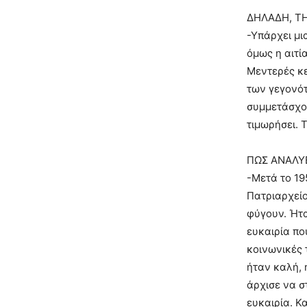
ΔΗΛΑΔΗ, ΤΗ
-Υπάρχει μι
όμως η αιτί
Μεντερές κε
των γεγονότ
συμμετάσχου
τιμωρήσει. 
ΠΩΣ ΑΝΑΛΥ
-Μετά το 19
Πατριαρχείο
φύγουν. Ήτα
ευκαιρία πο
κοινωνικές 
ήταν καλή, 
άρχισε να σ
ευκαιρία. Κ