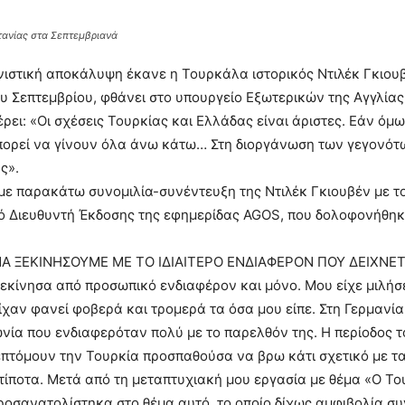
τανίας στα Σεπτεμβριανά
ιστική αποκάλυψη έκανε η Τουρκάλα ιστορικός Ντιλέκ Γκιουβ
υ Σεπτεμβρίου, φθάνει στο υπουργείο Εξωτερικών της Αγγλία
ρει: «Οι σχέσεις Τουρκίας και Ελλάδας είναι άριστες. Εάν όμω
ορεί να γίνουν όλα άνω κάτω… Στη διοργάνωση των γεγονότω
ς».
με παρακάτω συνομιλία-συνέντευξη της Ντιλέκ Γκιουβέν με 
κό Διευθυντή Έκδοσης της εφημερίδας AGOS, που δολοφονήθηκ
Α ΞΕΚΙΝΗΣΟΥΜΕ ΜΕ ΤΟ ΙΔΙΑΙΤΕΡΟ ΕΝΔΙΑΦΕΡΟΝ ΠΟΥ ΔΕΙΧΝΕΤ
εκίνησα από προσωπικό ενδιαφέρον και μόνο. Μου είχε μιλήσ
είχαν φανεί φοβερά και τρομερά τα όσα μου είπε. Στη Γερμανία
ωνία που ενδιαφερόταν πολύ με το παρελθόν της. Η περίοδος τ
πτόμουν την Τουρκία προσπαθούσα να βρω κάτι σχετικό με τα
τίποτα. Μετά από τη μεταπτυχιακή μου εργασία με θέμα «Ο Το
οσανατολίστηκα στο θέμα αυτό, το οποίο δίχως αμφιβολία συν