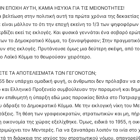
Ν ΕΠΟΧΗ ΑΥΤΗ, ΚΑΜΙΑ ΗΣΥΧΙΑ ΓΙΑ ΤΙΣ ΜΕΙΟΝΟΤΗΤΕΣ!
α βελτίωση στην πολιτική αυτή τα πρώτα χρόνια της δεκαετίας
α είναι μάλλον το ότι την εποχή εκείνη το 1/3 των ψηφοφόρων
ρδίζει εκεί τις εκλογές. Και φυσικά γεννάται ένα σοβαρό ερώτ
ων το Δημοκρατικό Κόμμα, το ξαναψήφισαν; Στην πραγματικό
ν στις εκλογές. Πρυτάνευσε όμως μια δεύτερη σκέψη, από το 
Το Λαϊκό Κόμμα το θεωρούσαν χειρότερο.
ΕΤΕ ΤΑ ΑΠΟΤΕΛΕΣΜΑΤΑ ΤΩΝ ΓΕΓΟΝΟΤΩΝ;
55 δεν υπάρχει ομαδική φυγή, οι άνθρωποι δεν πρόλαβαν να 
 και Ελληνικό Προξενείο συμβούλευαν την παραμονή και δημ
ν επιθυμητή η ύπαρξη εδώ μιας παροικίας δίπλα στο Πατριαρχε
υ άδραξε το Δημοκρατικό Κόμμα. Με την εκλογική νίκη του Με
τάξεις. Τη θέση των γραφειοκρατών, στρατιωτικών και μη, πήρ
η οικονομία της χώρας εξελίχθηκε. Όμως, ειδικά το 1955, η οι
τριμώχνει τον Μεντερές. Για να ξαναπάρει λοιπόν τα ινία στο
ατά τη διάρκεια της ισχύος του στρατιωτικού νόμου, απαγορεύ