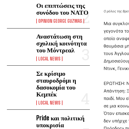
Οι επιπτώσεις της
συνόδου του ΝΑΤΟ
Ο ρόλος της Βρε
OPINION GEORGE GUZMAS
Μια συγκλον
γεγονότα το
Αναστάτωση στη
οποίο αναφέ
σχολική κοινότητα
θαυμάσια μπ
του Μόντρεαλ
τουs Άγγλου
LOCAL NEWS
Δημοσιεύου
Ντινκ, Γενι
Σε κρίσιμο
σταυροδρόμι η
ΕΡΩΤΗΣΗ: Ν
δασοκομία του
Απάντηση: Ξ
Κεμπέκ
παιδί. Μου 
LOCAL NEWS
σε μια κοιν
Όταν επισκε
Pride και πολιτική
δεν υπήρχε 
υποκρισία
Πρόοδος» πρ