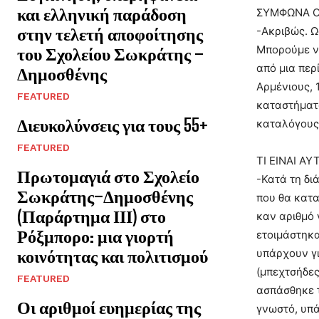
και ελληνική παράδοση
ΣΥΜΦΩΝΑ ΟΜ
στην τελετή αποφοίτησης
-Ακριβώς. Ω
Μπορούμε να
του Σχολείου Σωκράτης –
από μια περ
Δημοσθένης
Αρμένιους, 
FEATURED
καταστήματα
Διευκολύνσεις για τους 55+
καταλόγους
FEATURED
ΤΙ ΕΙΝΑΙ Α
Πρωτομαγιά στο Σχολείο
-Κατά τη δι
Σωκράτης–Δημοσθένης
που θα κατα
(Παράρτημα ΙΙΙ) στο
καν αριθμό 
Ρόξμπορο: μια γιορτή
ετοιμάστηκα
κοινότητας και πολιτισμού
υπάρχουν γι
(μπεχτσήδες
FEATURED
ασπάσθηκε τ
Οι αριθμοί ευημερίας της
γνωστό, υπά