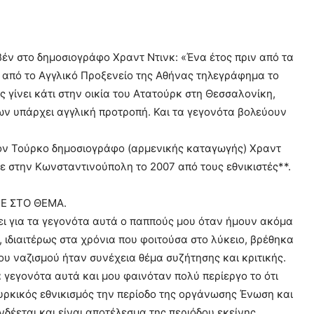
έν στο δημοσιογράφο Χραντ Ντινκ: «Ένα έτος πριν από τα
ς από το Αγγλικό Προξενείο της Αθήνας τηλεγράφημα το
ς γίνει κάτι στην οικία του Ατατούρκ στη Θεσσαλονίκη,
ν υπάρχει αγγλική προτροπή. Και τα γεγονότα βολεύουν
τον Τούρκο δημοσιογράφο (αρμενικής καταγωγής) Χραντ
ε στην Κωνσταντινούπολη το 2007 από τους εθνικιστές**.
Ε ΣΤΟ ΘΕΜΑ.
ει για τα γεγονότα αυτά ο παππούς μου όταν ήμουν ακόμα
, ιδιαιτέρως στα χρόνια που φοιτούσα στο λύκειο, βρέθηκα
ου ναζισμού ήταν συνέχεια θέμα συζήτησης και κριτικής.
 γεγονότα αυτά και μου φαινόταν πολύ περίεργο το ότι
υρκικός εθνικισμός την περίοδο της οργάνωσης Ένωση και
δέεται και είναι αποτέλεσμα της περιόδου εκείνης.