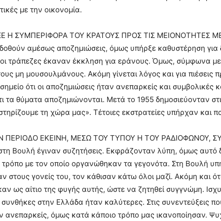
τικές με την οικονομία.
ΞΕ Η ΣΥΜΠΕΡΙΦΟΡΑ ΤΟΥ ΚΡΑΤΟΥΣ ΠΡΟΣ ΤΙΣ ΜΕΙΟΝΟΤΗΤΕΣ Μ
δοθούν αμέσως αποζημιώσεις, όμως υπήρξε καθυστέρηση για δ
 οι τράπεζες έκαναν έκκληση για εράνους. Όμως, σύμφωνα με
τους μη μουσουλμάνους. Ακόμη γίνεται λόγος και για πιέσεις 
ο σημείο ότι οι αποζημιώσεις ήταν ανεπαρκείς και συμβολικές 
ι τα θύματα αποζημιώνονται. Μετά το 1955 δημοσιεύονταν στις
 στηρίζουμε τη χώρα μας». Τέτοιες εκστρατείες υπήρχαν και π
Ν ΠΕΡΙΟΔΟ ΕΚΕΙΝΗ, ΜΕΣΩ ΤΟΥ ΤΥΠΟΥ Η ΤΟΥ ΡΑΔΙΟΦΩΝΟΥ, 
στη Βουλή έγιναν συζητήσεις. Εκφράζονταν λύπη, όμως αυτό 
 τρόπο με τον οποίο οργανώθηκαν τα γεγονότα. Στη Βουλή υπ
ναν στους γονείς του, τον κάθισαν κάτω όλοι μαζί. Ακόμη και 
αν ως αίτιο της φυγής αυτής, ώστε να ζητηθεί συγγνώμη. Ισχυ
 συνθήκες στην Ελλάδα ήταν καλύτερες. Στις συνεντεύξεις πο
ν ανεπαρκείς, όμως κατά κάποιο τρόπο μας ικανοποίησαν. Ψυχ