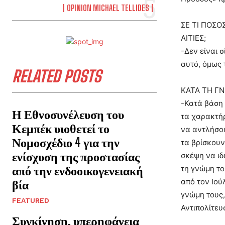
OPINION MICHAEL TELLIDES
ΣΕ ΤΙ ΠΟΣΟ
ΑΙΤΙΕΣ;
-Δεν είναι 
αυτό, όμως 
RELATED POSTS
ΚΑΤΑ ΤΗ ΓΝ
-Κατά βάση 
Η Εθνοσυνέλευση του
τα χαρακτήρ
Κεμπέκ υιοθετεί το
να αντλήσου
Νομοσχέδιο 4 για την
τα βρίσκουν
ενίσχυση της προστασίας
σκέψη να ιδ
από την ενδοοικογενειακή
τη γνώμη το
από τον Ιού
βία
γνώμη τους,
FEATURED
Αντιπολίτευ
Συγκίνηση, υπερηφάνεια