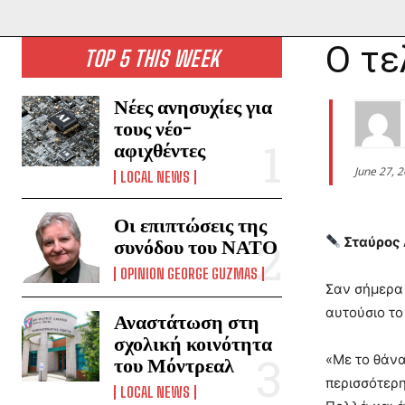
Ο τε
TOP 5 THIS WEEK
Νέες ανησυχίες για
τους νέο-
αφιχθέντες
June 27, 
LOCAL NEWS
Οι επιπτώσεις της
Σταύρος
συνόδου του ΝΑΤΟ
OPINION GEORGE GUZMAS
Σαν σήμερα 
αυτούσιο το
Αναστάτωση στη
σχολική κοινότητα
«Με το θάνα
του Μόντρεαλ
περισσότερη
LOCAL NEWS