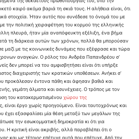
αγμένα της δεκαετούς πρωθυπουργίας του, υπό την
ετό καιρό ακόμα βαριά τη σκιά τους. Η αλήθεια είναι, ότι
κά στοιχεία. Ήταν αυτός που συνέδεσε το όνομά του με
 με την πολιτική χειραφέτηση του κορμού της ελληνικής
άλλη πλευρά, ήταν μία αναπόφευκτη εξέλιξη, ένα βήμα
 κατά τη διάρκεια αυτών των χρόνων, πολλά θα μπορούσαν
σε μαζί με τις κοινωνικές δυνάμεις που εξέφρασε και τώρα
σύγχρονων αναγκών. Ο ρόλος του Ανδρέα Παπανδρέου σ’
είς δεν μπορεί να του αμφισβητήσει είναι ότι υπήρξε
ιστος διαχειριστής των κρατικών υποθέσεων. Ανήκει σ’
 που προκάλεσαν έντονα πάθη και άφησαν βαθιά και
γενής, γεμάτη άλματα και ασυνέχειες. Ο τρόπος με τον
ρωση του κατακερματισμένου
χώρου της
, είναι έργο χωρίς προηγούμενο. Είναι ταυτοχρόνως και
ου έχει εξασφαλίσει μία θέση μεταξύ των μεγάλων της
δάτωσε την εσωκομματική δημοκρατία κι ότι για
. Η κριτική είναι ακριβής, αλλά παραβλέπει ότι ο
ας και ως τέτοιος επέτυχε αυτά που επέτυχε. Από την