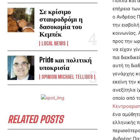
Πολλά και ά
επήρεια των
Σε κρίσιμο
ο Ανδρέας Π
σταυροδρόμι η
την εισβολή
δασοκομία του
Κεμπέκ
κοινωνίας. 
προς την ωρ
LOCAL NEWS
να είχαν γί
πια διεκδικ
Pride και πολιτική
αυτή τη δια
υποκρισία
γενάρχης κα
OPINION MICHAEL TELLIDES
εκείνη την 
ανεξίτηλα ί
οποίο από 
Κεντροαρισ
ένα αμύθητο
RELATED POSTS
ελληνικής π
περισσότερα
Ανδρέας Παπ