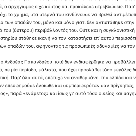
, ο αρχηγισμός είχε κόστος και προκάλεσε στρεβλώσεις. Παρ
 όχι το χρήμα, στα στερνά του κινδύνευσε να βρεθεί αντιμέτω
α των οπαδών του, μόνο και μόνο γιατί δεν αντιστάθηκε στην 
 του (ύστερου) περιβάλλοντός του. Ούτε και η συγκλονιστική
αστηρίου στάθηκε ικανή να τον καταστήσει επ’ αυτού περισσότ
τών οπαδών του, αφήνοντας τις προσωπικές αδυναμίες να τον
 ο Ανδρέας Παπανδρέου ποτέ δεν ενδιαφέρθηκε να προβάλλει
α, σε μία περίοδο, μάλιστα, που έχει προσλάβει τόσο μεγάλες 
ιτική. Παρ’ όλα αυτά, επέτυχε να αναθερμάνει την ελπίδα και 
ον επευφημούσε ένοιωθε και συμπεριφερόταν σαν πρίγκηπας, 
ς», παρά «ενάρετος» και ίσως γι’ αυτό τόσο οικείος και σαγη