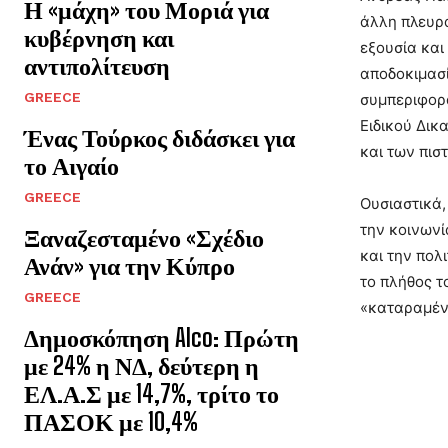
Η «μάχη» του Μοριά για
άλλη πλευρά
κυβέρνηση και
εξουσία και
αντιπολίτευση
αποδοκιμασί
GREECE
συμπεριφορά
Ειδικού Δικ
Ένας Τούρκος διδάσκει για
και των πισ
το Αιγαίο
GREECE
Ουσιαστικά,
την κοινωνί
Ξαναζεσταμένο «Σχέδιο
και την πολ
Ανάν» για την Κύπρο
το πλήθος τ
GREECE
«καταραμένο
Δημοσκόπηση Alco: Πρώτη
με 24% η ΝΔ, δεύτερη η
ΕΛ.Α.Σ με 14,7%, τρίτο το
ΠΑΣΟΚ με 10,4%