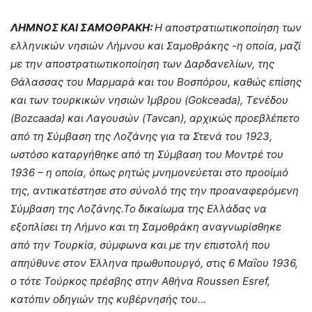
ΛΗΜΝΟΣ ΚΑΙ ΣΑΜΟΘΡΑΚΗ:
Η αποστρατιωτικοποίηση των
ελληνικών νησιών Λήμνου και Σαμοθράκης -η οποία, μαζί
με την αποστρατιωτικοποίηση των Δαρδανελίων, της
Θάλασσας του Μαρμαρά και του Βοσπόρου, καθώς επίσης
και των τουρκικών νησιών Ίμβρου (Gokceada), Τενέδου
(Bozcaada) και Λαγουσών (Tavcan), αρχικώς προεβλέπετο
από τη Σύμβαση της Λοζάνης για τα Στενά του 1923,
ωστόσο καταργήθηκε από τη Σύμβαση του Μοντρέ του
1936 – η οποία, όπως ρητώς μνημονεύεται στο προοίμιό
της, αντικατέστησε στο σύνολό της την προαναφερόμενη
Σύμβαση της Λοζάνης.Το δικαίωμα της Ελλάδας να
εξοπλίσει τη Λήμνο και τη Σαμοθράκη αναγνωρίσθηκε
από την Τουρκία, σύμφωνα και με την επιστολή που
απηύθυνε στον Έλληνα πρωθυπουργό, στις 6 Μαΐου 1936,
ο τότε Τούρκος πρέσβης στην Αθήνα Roussen Esref,
κατόπιν οδηγιών της κυβέρνησής του…