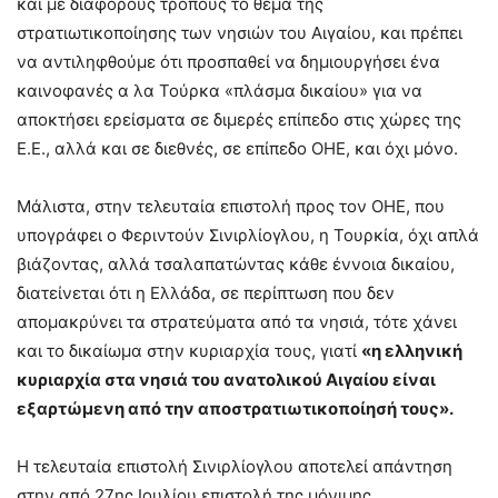
και με διάφορους τρόπους το θέμα της
στρατιωτικοποίησης των νησιών του Αιγαίου, και πρέπει
να αντιληφθούμε ότι προσπαθεί να δημιουργήσει ένα
καινοφανές α λα Τούρκα «πλάσμα δικαίου» για να
αποκτήσει ερείσματα σε διμερές επίπεδο στις χώρες της
Ε.Ε., αλλά και σε διεθνές, σε επίπεδο ΟΗΕ, και όχι μόνο.
Μάλιστα, στην τελευταία επιστολή προς τον ΟΗΕ, που
υπογράφει ο Φεριντούν Σινιρλίογλου, η Τουρκία, όχι απλά
βιάζοντας, αλλά τσαλαπατώντας κάθε έννοια δικαίου,
διατείνεται ότι η Ελλάδα, σε περίπτωση που δεν
απομακρύνει τα στρατεύματα από τα νησιά, τότε χάνει
και το δικαίωμα στην κυριαρχία τους, γιατί
«η ελληνική
κυριαρχία στα νησιά του ανατολικού Αιγαίου είναι
εξαρτώμενη από την αποστρατιωτικοποίησή τους».
Η τελευταία επιστολή Σινιρλίογλου αποτελεί απάντηση
στην από 27ης Ιουλίου επιστολή της μόνιμης