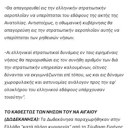
-Θα απαγορευθεί εις την ελληνικήν στρατιωτικήν
αεροπλοΐαν να υπερίπταται του εδάφους της ακτής της
Ανατολίας. Αντιστοίχως, η οθωμανική κυβέρνησις θα
απαγορεύση εις την στρατιωτικήν αεροπλοΐαν αυτής να
υπερίπταται των ρηθεισών νήσων.
-Αι ελληνικαί στρατιωτικαί δυνάμεις εν ταις ειρημέναις
νήσοις θα περιορισθώσι εις τον συνήθη αριθμόν των διά
την στρατιωτικήν υπηρεσίαν καλουμένων, οίτινες
δύνανται να εκγυμνάζωνται επί τόπου, ως και εις δύναμιν
χωροφυλακής και αστυνομίας ανάλογον προς την εφ’
ολοκλήρου του ελληνικού εδάφους υπάρχουσαν
τοιαύτην”.
ΤΟ ΚΑΘΕΣΤΩΣ ΤΩΝ ΝΗΣΩΝ ΤΟΥ ΝΑ ΑΙΓΑΙΟΥ
(ΔΩΔΕΚΑΝΗΣΑ):
Τα Δωδεκάνησα παραχωρήθηκαν στην
Ελλάδα “κατά πλήρη κυριαρχία” από τη Σύμβαση Ειρήνης