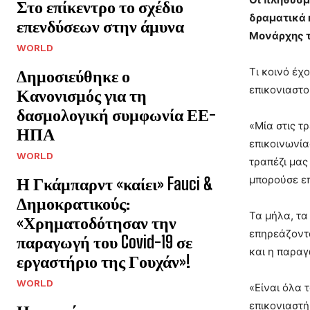
Στο επίκεντρο το σχέδιο
δραματικά 
επενδύσεων στην άμυνα
Μονάρχης τ
WORLD
Τι κοινό έχ
Δημοσιεύθηκε ο
επικονιαστο
Κανονισμός για τη
δασμολογική συμφωνία ΕΕ-
«Μία στις τ
ΗΠΑ
επικοινωνία
WORLD
τραπέζι μας
μπορούσε επ
Η Γκάμπαρντ «καίει» Fauci &
Δημοκρατικούς:
Τα μήλα, τα
«Χρηματοδότησαν την
επηρεάζοντ
παραγωγή του Covid-19 σε
και η παραγ
εργαστήριο της Γουχάν»!
WORLD
«Είναι όλα 
επικονιαστή