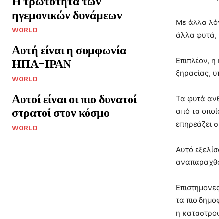
Η τρωτότητα των
ηγεμονικών δυνάμεων
Με άλλα λόγ
WORLD
άλλα φυτά, 
Αυτή είναι η συμφωνία
Επιπλέον, η
ΗΠΑ–ΙΡΑΝ
ξηρασίας, υ
WORLD
Αυτοί είναι οι πιο δυνατοί
Τα φυτά ανθ
στρατοί στον κόσμο
από τα οποί
επηρεάζει σ
WORLD
Αυτό εξελίσ
αναπαραχθού
Επιστήμονες
τα πιο δημο
η καταστροφ