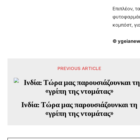
Επιπλέον, τ
φυτοφαρμάκω
κομπόστ, γι
©
ygeianew
PREVIOUS ARTICLE
Ινδία: Τώρα μας παρουσιάζουνκαι τη
«γρίπη της ντομάτας»