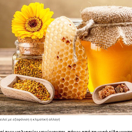
ειλεί με εξαφάνιση η κλιματική αλλαγή
οί των μελισσών μειώνονται, πάνω από τα μισά είδη νυχτ