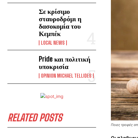
Σε κρίσιμο
σταυροδρόμι η
δασοκομία του
Κεμπέκ
LOCAL NEWS
Pride και πολιτική
υποκρισία
OPINION MICHAEL TELLIDES
RELATED POSTS
Ποιες τροφές απ
Οι πληθυσμ