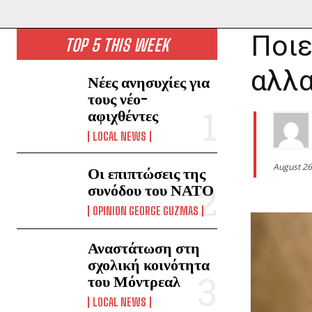
Ποιε
TOP 5 THIS WEEK
αλλ
Νέες ανησυχίες για
τους νέο-
αφιχθέντες
LOCAL NEWS
August 26
Οι επιπτώσεις της
συνόδου του ΝΑΤΟ
OPINION GEORGE GUZMAS
Αναστάτωση στη
σχολική κοινότητα
του Μόντρεαλ
LOCAL NEWS