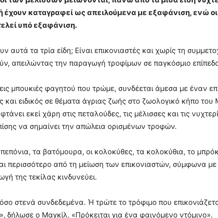
ή έχουν καταγραφεί ως απειλούμενα με εξαφάνιση, ενώ ο
ελεί υπό εξαφάνιση.
ουν αυτά τα τρία είδη; Είναι επικονιαστές και χωρίς τη συμμε
ύν, απειλώντας την παραγωγή τροφίμων σε παγκόσμιο επίπεδο
ρεις μπουκιές φαγητού που τρώμε, συνδέεται άμεσα με έναν ε
ς και ειδικός σε θέματα άγριας ζωής στο ζωολογικό κήπο του 
 φτάνει εκεί χάρη στις πεταλούδες, τις μέλισσες και τις νυχ
ίσης να σημαίνει την απώλεια ορισμένων τροφών.
 πεπόνια, τα βατόμουρα, οι κολοκύθες, τα κολοκύθια, το μπρ
αι περισσότερο από τη μείωση των επικονιαστών, σύμφωνα μ
ωγή της τεκίλας κινδυνεύει.
τόσο στενά συνδεδεμένα. Ή τρώτε το τρόφιμο που επικονιάζετ
», δήλωσε ο Μαγκίλ. «Πρόκειται για ένα φαινόμενο ντόμινο».