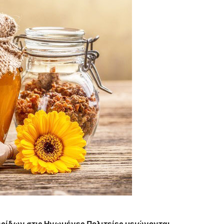
ερίδων στις Ηνωμένες Πολιτείες μειώνονται