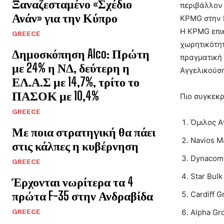
Ξαναζεσταμένο «Σχέδιο
περιβάλλον 
Ανάν» για την Κύπρο
KPMG στην Ε
Η KPMG επικ
GREECE
χωρητικότητ
Δημοσκόπηση Alco: Πρώτη
πραγματική 
με 24% η ΝΔ, δεύτερη η
Αγγελικούση
ΕΛ.Α.Σ με 14,7%, τρίτο το
ΠΑΣΟΚ με 10,4%
Πιο συγκεκρ
GREECE
Όμιλος Α
Με ποια στρατηγική θα πάει
Navios M
στις κάλπες η κυβέρνηση
Dynacom 
GREECE
Star Bul
Έρχονται νωρίτερα τα 4
πρώτα F-35 στην Ανδραβίδα
Cardiff 
GREECE
Alpha Gr