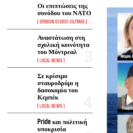
Οι επιπτώσεις της
συνόδου του ΝΑΤΟ
OPINION GEORGE GUZMAS
Αναστάτωση στη
σχολική κοινότητα
του Μόντρεαλ
LOCAL NEWS
Σε κρίσιμο
σταυροδρόμι η
δασοκομία του
Κεμπέκ
LOCAL NEWS
Pride και πολιτική
υποκρισία