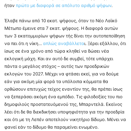
ήταν
πρώτο με διαφορά σε απόλυτο αριθμό ψήφων
.
Έλαβε πάνω από 10 εκατ. ψήφους, όταν το Νέο Λαϊκό
Μέτωπο έμεινε στα 7 εκατ. ψήφους. Η διαφορά αυτών
των 3 εκατομμυρίων ψήφων τής δίνει την αυτοπεποίθηση
να πει ότι η νίκη…
απλώς αναβάλλετα
ι. Ξέρει εξάλλου, ότι
ίσως σε ένα χρόνο από τώρα κληθεί να δώσει νέα
εκλογική μάχη. Και αν αυτό δε συμβεί, τότε υπάρχει
πάντα ο μεγάλος στόχος – αυτός των προεδρικών
εκλογών του 2027. Μέχρι να φτάσει εκεί, για να δούμε
εάν για ακόμη μία φορά τα υπόλοιπα κόμματα θα
ορθώσουν επιτυχώς τείχος εναντίον της, θα πρέπει ίσως
να ξεπεράσει ακόμη ένα εμπόδιο. Τις φιλοδοξίες του πιο
δημοφιλούς προστατευόμενού της, Μπαρντελά. Εκείνος
λέει ότι δε θα διεκδικήσει υποψηφιότητα για την προεδρία
και ότι με τη Λεπέν αποτελούν νικητήριο δίδυμο. Μένει να
φανεί εάν το δίδυμο θα παραμείνει ενωμένο.