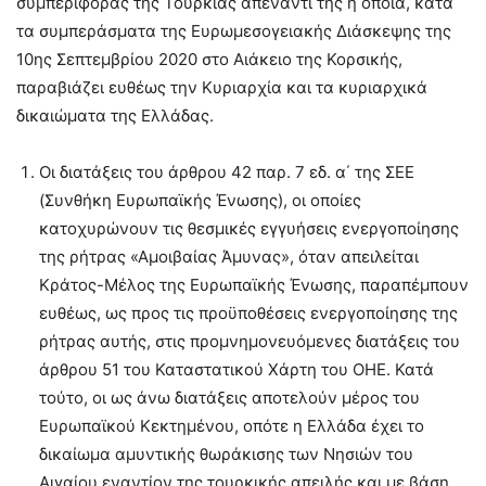
συμπεριφοράς της Τουρκίας απέναντί της η οποία, κατά
τα συμπεράσματα της Ευρωμεσογειακής Διάσκεψης της
10ης Σεπτεμβρίου 2020 στο Αιάκειο της Κορσικής,
παραβιάζει ευθέως την Κυριαρχία και τα κυριαρχικά
δικαιώματα της Ελλάδας.
Οι διατάξεις του άρθρου 42 παρ. 7 εδ. α΄ της ΣΕΕ
(Συνθήκη Ευρωπαϊκής Ένωσης), οι οποίες
κατοχυρώνουν τις θεσμικές εγγυήσεις ενεργοποίησης
της ρήτρας «Αμοιβαίας Άμυνας», όταν απειλείται
Κράτος-Μέλος της Ευρωπαϊκής Ένωσης, παραπέμπουν
ευθέως, ως προς τις προϋποθέσεις ενεργοποίησης της
ρήτρας αυτής, στις προμνημονευόμενες διατάξεις του
άρθρου 51 του Καταστατικού Χάρτη του ΟΗΕ. Κατά
τούτο, οι ως άνω διατάξεις αποτελούν μέρος του
Ευρωπαϊκού Κεκτημένου, οπότε η Ελλάδα έχει το
δικαίωμα αμυντικής θωράκισης των Νησιών του
Αιγαίου εναντίον της τουρκικής απειλής και με βάση