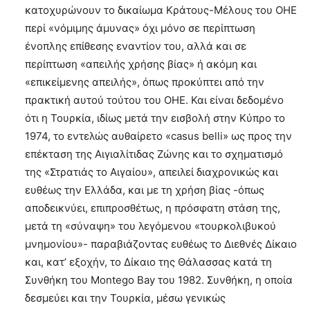
κατοχυρώνουν το δικαίωμα Κράτους-Μέλους του ΟΗΕ
περί «νόμιμης άμυνας» όχι μόνο σε περίπτωση
ένοπλης επίθεσης εναντίον του, αλλά και σε
περίπτωση «απειλής χρήσης βίας» ή ακόμη και
«επικείμενης απειλής», όπως προκύπτει από την
πρακτική αυτού τούτου του ΟΗΕ. Και είναι δεδομένο
ότι η Τουρκία, ιδίως μετά την εισβολή στην Κύπρο το
1974, το εντελώς αυθαίρετο «casus belli» ως προς την
επέκταση της Αιγιαλίτιδας Ζώνης και το σχηματισμό
της «Στρατιάς το Αιγαίου», απειλεί διαχρονικώς και
ευθέως την Ελλάδα, και με τη χρήση βίας -όπως
αποδεικνύει, επιπροσθέτως, η πρόσφατη στάση της,
μετά τη «σύναψη» του λεγόμενου «τουρκολιβυκού
μνημονίου»- παραβιάζοντας ευθέως το Διεθνές Δίκαιο
και, κατ’ εξοχήν, το Δίκαιο της Θάλασσας κατά τη
Συνθήκη του Montego Bay του 1982. Συνθήκη, η οποία
δεσμεύει και την Τουρκία, μέσω γενικώς