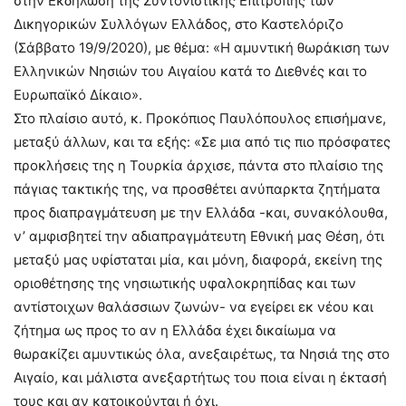
στην Εκδήλωση της Συντονιστικής Επιτροπής των
Δικηγορικών Συλλόγων Ελλάδος, στο Καστελόριζο
(Σάββατο 19/9/2020), με θέμα: «Η αμυντική θωράκιση των
Ελληνικών Νησιών του Αιγαίου κατά το Διεθνές και το
Ευρωπαϊκό Δίκαιο».
Στο πλαίσιο αυτό, κ. Προκόπιος Παυλόπουλος επισήμανε,
μεταξύ άλλων, και τα εξής: «Σε μια από τις πιο πρόσφατες
προκλήσεις της η Τουρκία άρχισε, πάντα στο πλαίσιο της
πάγιας τακτικής της, να προσθέτει ανύπαρκτα ζητήματα
προς διαπραγμάτευση με την Ελλάδα -και, συνακόλουθα,
ν’ αμφισβητεί την αδιαπραγμάτευτη Εθνική μας Θέση, ότι
μεταξύ μας υφίσταται μία, και μόνη, διαφορά, εκείνη της
οριοθέτησης της νησιωτικής υφαλοκρηπίδας και των
αντίστοιχων θαλάσσιων ζωνών- να εγείρει εκ νέου και
ζήτημα ως προς το αν η Ελλάδα έχει δικαίωμα να
θωρακίζει αμυντικώς όλα, ανεξαιρέτως, τα Νησιά της στο
Αιγαίο, και μάλιστα ανεξαρτήτως του ποια είναι η έκτασή
τους και αν κατοικούνται ή όχι.