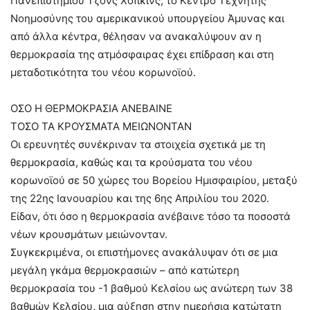
Πανεπιστημίου Τζονς Χόπκινς, το Κέντρο Τεχνητής
Νοημοσύνης του αμερικανικού υπουργείου Άμυνας και
από άλλα κέντρα, θέλησαν να ανακαλύψουν αν η
θερμοκρασία της ατμόσφαιρας έχει επίδραση και στη
μεταδοτικότητα του νέου κορωνοϊού.
ΟΣΟ Η ΘΕΡΜΟΚΡΑΣΙΑ ΑΝΕΒΑΙΝΕ
ΤΟΣΟ ΤΑ ΚΡΟΥΣΜΑΤΑ ΜΕΙΩΝΟΝΤΑΝ
Οι ερευνητές συνέκριναν τα στοιχεία σχετικά με τη
θερμοκρασία, καθώς και τα κρούσματα του νέου
κορωνοϊού σε 50 χώρες του Βορείου Ημισφαιρίου, μεταξύ
της 22ης Ιανουαρίου και της 6ης Απριλίου του 2020.
Είδαν, ότι όσο η θερμοκρασία ανέβαινε τόσο τα ποσοστά
νέων κρουσμάτων μειώνονταν.
Συγκεκριμένα, οι επιστήμονες ανακάλυψαν ότι σε μια
μεγάλη γκάμα θερμοκρασιών – από κατώτερη
θερμοκρασία του -1 βαθμού Κελσίου ως ανώτερη των 38
βαθμών Κελσίου, μια αύξηση στην ημερήσια κατώτατη