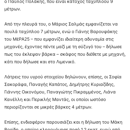
ο Παύλος Πολάκης, που είναι κάτοχος ταχύπλοου 9
μέτρων.
Από την πλευρά του, ο Μάριος Σαλμάς εμφανίζεται να
πουλά ταχύπλοο 7 μέτρων, ενώ ο Γιάνης Βαρουφάκης
του ΜέΡΑ25 – που εμφανίζει ιδιαίτερη αδυναμία στις
μηχανές, έχοντας πέντε μαζί με τη σύζυγό του – δήλωσε
πως του έκλεψαν βάρκα – σκάφος που διέθετε με μηχανή,
κάτι που δήλωσε και στο Λιμενικό.
Λάτρεις του υγρού στοιχείου δηλώνουν, επίσης, οι Σοφία
Σακοράφα, Παναγής Καπάτος, Δημήτρης Κυριαζίδης,
Γιάννης Οικονόμου, Παναγιώτης Πικραμμένος, Λιάνα
Κανέλλη και Περικλής Μαντάς, οι οποίοι ωστόσο
περιορίζονται σε μικρές βάρκες 4 μέτρων.
Επίσης, ενδιαφέρον παρουσιάζει και η δήλωση του Μάκη
Βορίδη, ο οποίος κληρονόμησε ποσό 1,2 εκατ. ευρώ από