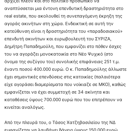
αρχίζει πλέον και στο πολιτικό προσωπικό να
αναπτύσσεται μια έντονη επενδυτική δραστηριότητα στο
real estate, που ακολουθεί τη συνεπαγόμενη έκρηξη της
αγοράς ακινήτων στη χώρα. Ενδεικτική σε αυτή την
κατεύθυνση είναι η δραστηριότητα του «παραδοσιακού»
επενδυτή ακινήτων και ευρωβουλευτή του ΣΥΡΙΖΑ,
Δημήτρη Παπαδημούλη, που εμφανίζει στο πόθεν έσχες
του να αγοράζει μονοκατοικία στο Νέο Ψυχικό (στο
όνομα της συζύγου του) συνολικής επιφάνειας 251 τ.μ.
έναντι ποσού 400.000 ευρώ. Ο κ. Παπαδημούλης άλλωστε
έχει σημαντικές επενδύσεις στις κατοικίες (παλαιότερα
είχε αγοράσει διαμερίσματα που νοίκιαζε σε ΜΚΟ), καθώς
εμφανίζεται να έχει συμμετοχή σε 34 ακίνητα και
καταθέσεις ύψους 700.000 ευρώ που του επιτρέπουν να
κινείται αναλόγως.
Από την πλευρά του, ο Τάσος Χατζηβασιλείου της ΝΔ
εμφανίζεται να λαμβάνει δάνειο ύψους 150.000 ευρώ