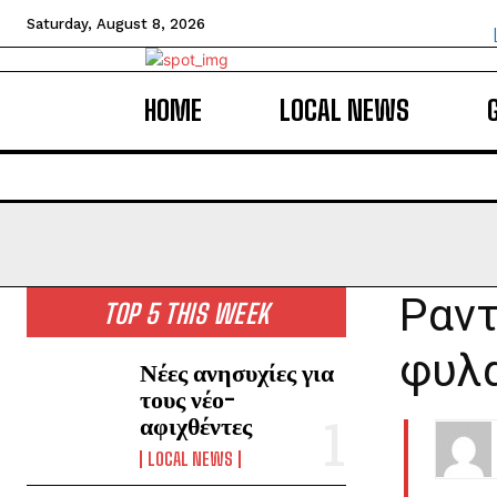
Saturday, August 8, 2026
HOME
LOCAL NEWS
Ραντ
TOP 5 THIS WEEK
φυλα
Νέες ανησυχίες για
τους νέο-
αφιχθέντες
LOCAL NEWS