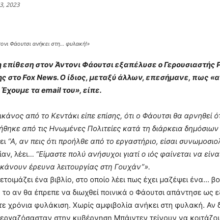
3, 2023
τονι Φάουτσι ανήκει στη… φυλακή!»
επίθεση στον Άντονι Φάουτσι εξαπέλυσε ο Γερουσιαστής Ρ
ς στο Fox News. Ο ίδιος, μεταξύ άλλων, επεσήμανε, πως «α
Έχουμε τα email του», είπε.
κάνος από το Κεντάκι είπε επίσης, ότι ο Φάουτσι θα αρνηθεί
θηκε από τις Ηνωμένες Πολιτείες κατά τη διάρκεια δημόσιω
ει
“
Α, αν πεις ότι προήλθε από το εργαστήριο, είσαι συνωμοσιο
ίαν, λέει…
“
Είμαστε πολύ ανήσυχοι γιατί ο ιός φαίνεται να είν
 κάνουν έρευνα λειτουργίας στη Γουχάν
”
».
ετοιμάζει ένα βιβλίο, στο οποίο λέει πως έχει μαζέψει ένα… 
 το αν θα έπρεπε να διωχθεί ποινικά ο Φάουτσι απάντησε ως ε
τε χρόνια φυλάκιση. Χωρίς αμφιβολία ανήκει στη φυλακή. Αν
εργαζόσασταν στην κυβέρνηση Μπάιντεν τείνουν να κοιτάζουν