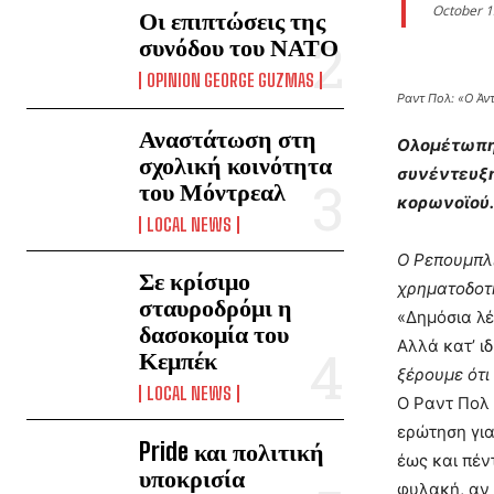
October 1
Οι επιπτώσεις της
συνόδου του ΝΑΤΟ
OPINION GEORGE GUZMAS
Ραντ Πολ: «Ο Άν
Αναστάτωση στη
Ολομέτωπη 
σχολική κοινότητα
συνέντευξη
του Μόντρεαλ
κορωνοϊού. 
LOCAL NEWS
Ο Ρεπουμπλι
Σε κρίσιμο
χρηματοδοτή
σταυροδρόμι η
«Δημόσια λέ
δασοκομία του
Αλλά κατ’ ιδ
Κεμπέκ
ξέρουμε ότι
LOCAL NEWS
Ο Ραντ Πολ 
ερώτηση για
Pride και πολιτική
έως και πέν
υποκρισία
φυλακή, αν 