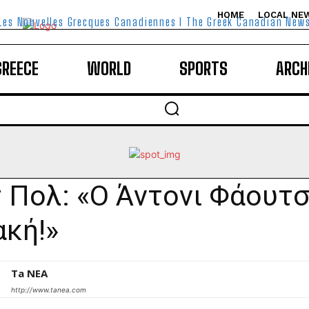
HOME
LOCAL NE
Les Nouvelles Grecques Canadiennes I The Greek Canadian New
GREECE
WORLD
SPORTS
ARCH
 Πολ: «Ο Άντονι Φάουτσ
κή!»
Ta NEA
http://www.tanea.com