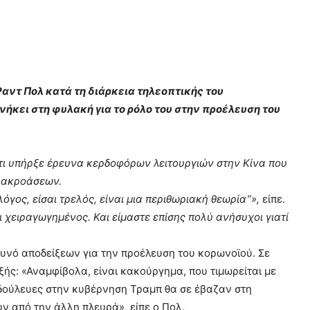
αντ Πολ κατά τη διάρκεια τηλεοπτικής του
νήκει στη φυλακή για το ρόλο του στην προέλευση του
 ότι υπήρξε έρευνα κερδοφόρων λειτουργιών στην Κίνα που
ν ακροάσεων.
λόγος, είσαι τρελός, είναι μια περιθωριακή θεωρία
”
»,
είπε.
αι χειραγωγημένος. Και είμαστε επίσης πολύ ανήσυχοι γιατί
βουνό αποδείξεων για την προέλευση του κορωνοϊού. Σε
ξής: «Αναμφίβολα, είναι κακούργημα, που τιμωρείται με
 δούλευες στην κυβέρνηση Τραμπ θα σε έβαζαν στη
 από την άλλη πλευρά», είπε ο Πολ.