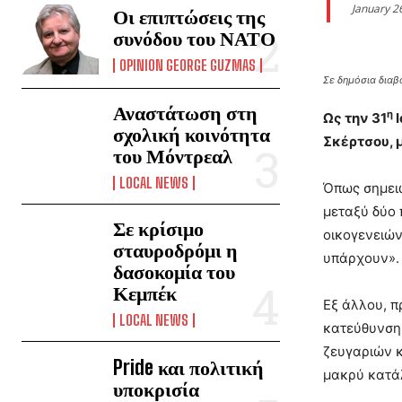
January 2
Οι επιπτώσεις της
συνόδου του ΝΑΤΟ
OPINION GEORGE GUZMAS
Σε δημόσια διαβ
Αναστάτωση στη
η
Ως την 31
Ι
σχολική κοινότητα
Σκέρτσου, μ
του Μόντρεαλ
LOCAL NEWS
Όπως σημειώ
μεταξύ δύο 
Σε κρίσιμο
οικογενειών
σταυροδρόμι η
υπάρχουν».
δασοκομία του
Κεμπέκ
Εξ άλλου, π
LOCAL NEWS
κατεύθυνση 
ζευγαριών κ
Pride και πολιτική
μακρύ κατά
υποκρισία