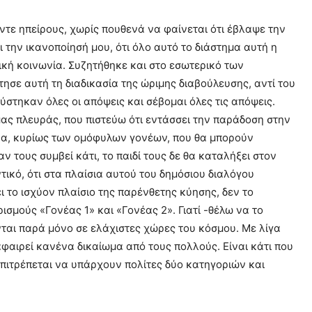
πέντε ηπείρους, χωρίς πουθενά να φαίνεται ότι έβλαψε την
την ικανοποίησή μου, ότι όλο αυτό το διάστημα αυτή η
κή κοινωνία. Συζητήθηκε και στο εσωτερικό των
τησε αυτή τη διαδικασία της ώριμης διαβούλευσης, αντί του
ύστηκαν όλες οι απόψεις και σέβομαι όλες τις απόψεις.
μας πλευράς, που πιστεύω ότι εντάσσει την παράδοση στην
ερα, κυρίως των ομόφυλων γονέων, που θα μπορούν
ν τους συμβεί κάτι, το παιδί τους δε θα καταλήξει στον
τικό, ότι στα πλαίσια αυτού του δημόσιου διαλόγου
ι το ισχύον πλαίσιο της παρένθετης κύησης, δεν το
ισμούς «Γονέας 1» και «Γονέας 2». Γιατί -θέλω να το
νται παρά μόνο σε ελάχιστες χώρες του κόσμου. Με λίγα
αφαιρεί κανένα δικαίωμα από τους πολλούς. Είναι κάτι που
 επιτρέπεται να υπάρχουν πολίτες δύο κατηγοριών και