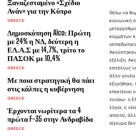
Ξαναζεσταμένο «Σχέδιο
Ανάν» για την Κύπρο
Θέλω να θυμ
κοινωνική σ
GREECE
μεταρρύθμισ
Δημοσκόπηση Alco: Πρώτη
κομμάτων κα
με 24% η ΝΔ, δεύτερη η
ισοπεδωτικο
ΕΛ.Α.Σ με 14,7%, τρίτο το
Ακούστηκαν 
ΠΑΣΟΚ με 10,4%
εξέλιξη. Ακ
επιτέλους ν
GREECE
άλλο γονέα 
Με ποια στρατηγική θα πάει
εξηγήθηκε, 
στις κάλπες η κυβέρνηση
επεκτείνει 
GREECE
τονίσω- η Ε
λόγια, η νέ
Έρχονται νωρίτερα τα 4
απαιτεί, άλ
πρώτα F-35 στην Ανδραβίδα
σίγουρα δεν
GREECE