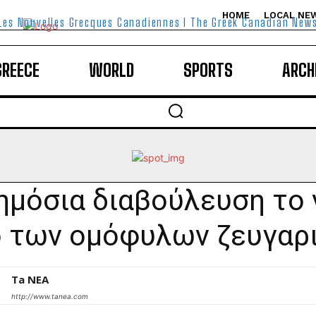
HOME
LOCAL NE
Les Nouvelles Grecques Canadiennes I The Greek Canadian New
GREECE
WORLD
SPORTS
ARCH
ημόσια διαβούλευση το 
 των ομόφυλων ζευγαρ
Ta NEA
http://www.tanea.com