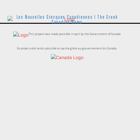
Les Nouvelles Grecques Canadiennes I The Greek
Canadian News
This project was made possible in part by the Government of Canada.
Ce projet a été rendu possible en partie grâce au gouvernement du Canada.