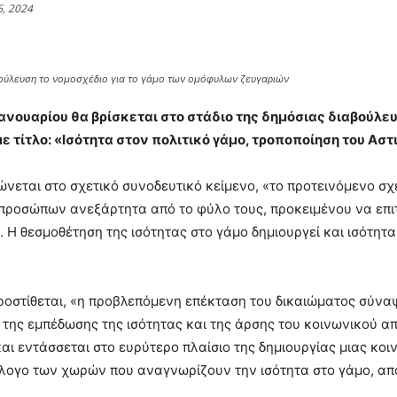
6, 2024
ούλευση το νομοσχέδιο για το γάμο των ομόφυλων ζευγαριών
ανουαρίου θα βρίσκεται στο στάδιο της δημόσιας διαβούλε
ε τίτλο: «Ισότητα στον πολιτικό γάμο, τροποποίηση του Αστ
νεται στο σχετικό συνοδευτικό κείμενο, «το προτεινόμενο σχ
προσώπων ανεξάρτητα από το φύλο τους, προκειμένου να επιτ
. Η θεσμοθέτηση της ισότητας στο γάμο δημιουργεί και ισότη
ροστίθεται, «η προβλεπόμενη επέκταση του δικαιώματος σύνα
της εμπέδωσης της ισότητας και της άρσης του κοινωνικού α
αι εντάσσεται στο ευρύτερο πλαίσιο της δημιουργίας μιας κοιν
λογο των χωρών που αναγνωρίζουν την ισότητα στο γάμο, α