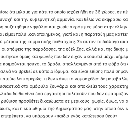
ίσω ότι μιλάμε για κάτι το οποίο ισχύει ήδη σε 36 χώρες, σε 
υνοχή και την κυβερνητική αρμονία. Και θέλω να εκφράσω και 
η συζητήθηκε νηφάλια και χωρίς ακρότητες μέσα στην ελληνι
ι είμαι πολύ ικανοποιημένος, γιατί και η παράταξή μας κατέκ
ύ μέτρου της κομματικής πειθαρχίας. Σε αυτόν το διάλογο ακο
οι απόψεις της παράδοσης, της εξέλιξης, αλλά και της δικής 
ούστηκαν όμως και φωνές που δεν είχαν ακουστεί μέχρι σήμ
α κοιμούνται ήσυχοι το βράδυ, απαλλαγμένοι από το φόβο ότι α
αλλά θα βρεθεί σε κάποιο ίδρυμα. Και είναι επίσης πολύ σημαν
πιστεύω λεπτομερώς, τι δεν κάνει το νομοσχέδιο: δε μεταβάλλε
ουσιαστικά στα ομόφυλα ζευγάρια και αποκλείει τους χαρακτηρ
λλάδα δε θα γίνει ένα εργαστήρι πολιτικών που δεν εφαρμόζο
α ρύθμιση προσθέτει δικαιώματα σε μερικούς, χωρίς, όμως, να 
λωστε, και η ευαισθησία της Δημοκρατίας μας, στην οποία δεν
 επιτρέπεται να υπάρχουν «παιδιά ενός κατώτερου θεού».