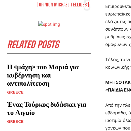
OPINION MICHAEL TELLIDES
Επιπροσθέτω
ευρωπαϊκές 
ελάχιστες π
συνάπτουν γ
ρυθμίσεις σ
RELATED POSTS
ομόφυλων ζε
Τέλος, το ν
Η «μάχη» του Μοριά για
κοινωνικής 
κυβέρνηση και
αντιπολίτευση
ΜΗΤΣΟΤΑΚΗ
«ΠΑΙΔΙΑ Ε
GREECE
Ένας Τούρκος διδάσκει για
Από την πλε
το Αιγαίο
εβδομάδα, ό
ισοτιμία όλ
GREECE
γονέων που 