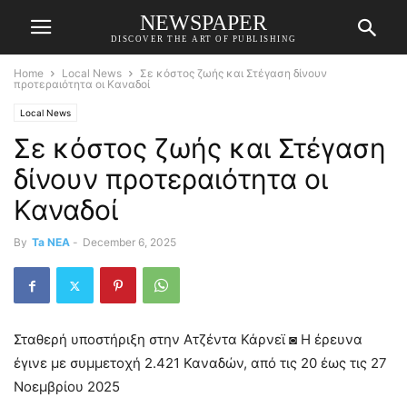
NEWSPAPER
DISCOVER THE ART OF PUBLISHING
Home
Local News
Σε κόστος ζωής και Στέγαση δίνουν
προτεραιότητα οι Καναδοί
Local News
Σε κόστος ζωής και Στέγαση
δίνουν προτεραιότητα οι
Καναδοί
By
Ta NEA
-
December 6, 2025
Σταθερή υποστήριξη στην Ατζέντα Κάρνεϊ ◙ Η έρευνα
έγινε με συμμετοχή 2.421 Καναδών, από τις 20 έως τις 27
Νοεμβρίου 2025