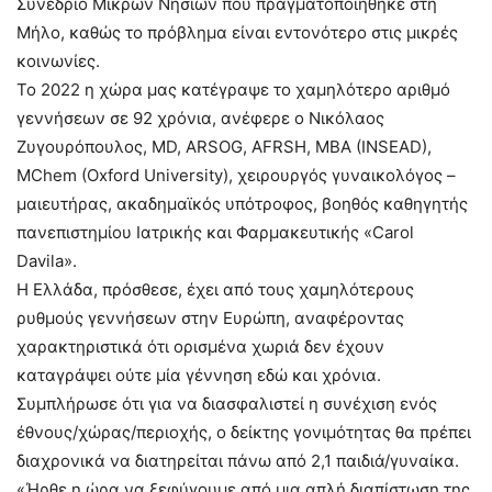
Συνέδριο Μικρών Νησιών που πραγματοποιήθηκε στη
Μήλο, καθώς το πρόβλημα είναι εντονότερο στις μικρές
κοινωνίες.
Το 2022 η χώρα μας κατέγραψε το χαμηλότερο αριθμό
γεννήσεων σε 92 χρόνια, ανέφερε ο Νικόλαος
Ζυγουρόπουλος, MD, ARSOG, AFRSH, MBA (INSEAD),
MChem (Oxford University), χειρουργός γυναικολόγος –
μαιευτήρας, ακαδημαϊκός υπότροφος, βοηθός καθηγητής
πανεπιστημίου Ιατρικής και Φαρμακευτικής «Carol
Davila».
Η Ελλάδα, πρόσθεσε, έχει από τους χαμηλότερους
ρυθμούς γεννήσεων στην Ευρώπη, αναφέροντας
χαρακτηριστικά ότι ορισμένα χωριά δεν έχουν
καταγράψει ούτε μία γέννηση εδώ και χρόνια.
Συμπλήρωσε ότι για να διασφαλιστεί η συνέχιση ενός
έθνους/χώρας/περιοχής, ο δείκτης γονιμότητας θα πρέπει
διαχρονικά να διατηρείται πάνω από 2,1 παιδιά/γυναίκα.
«Ήρθε η ώρα να ξεφύγουμε από μια απλή διαπίστωση της