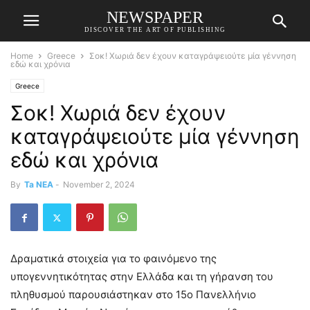
NEWSPAPER
DISCOVER THE ART OF PUBLISHING
Home
Greece
Σοκ! Χωριά δεν έχουν καταγράψειούτε μία γέννηση
εδώ και χρόνια
Greece
Σοκ! Χωριά δεν έχουν
καταγράψειούτε μία γέννηση
εδώ και χρόνια
By
Ta NEA
-
November 2, 2024
Δραματικά στοιχεία για το φαινόμενο της
υπογεννητικότητας στην Ελλάδα και τη γήρανση του
πληθυσμού παρουσιάστηκαν στο 15ο Πανελλήνιο