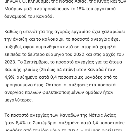
μηνών). Οι πληθυσμοί της Νότιας Ασίας, της Κίνας και των
Μαύρων μαζί αντιπροσώπευαν το 18% του εργατικού
δυναμικού του Καναδά.
Καθώς η στενότητα της αγοράς εργασίας έχει χαλαρώσει
την άνοιξη και το καλοκαίρι, το ποσοστό ανεργίας έχει
αυξηθεί, αφού κυμάνθηκε κοντά σε ιστορικά χαμηλά
επίπεδα το δεύτερο εξάμηνο του 2022 και στις αρχές του
2023. Το Σεπτέμβριο, το ποσοστό ανεργίας για τα άτομα
βασικής ηλικίας (25 έως 54 ετών) στον Καναδά ήταν
4,9%, αυξημένο κατά 0,4 ποσοστιαίες μονάδες από το
προηγούμενο έτος. Ωστόσο, οι αυξήσεις στα ποσοστά
ανεργίας πολλών φυλετικοποιημένων ομάδων ήταν
μεγαλύτερες.
Το ποσοστό ανεργίας των Καναδών της Νότιας Ασίας
ήταν 6,4% το Σεπτέμβριο, αυξημένο κατά 1,4 ποσοστιαίες
μονάδες από τον ίδιο μήνα το 2022. Η αύξηση οφείλεται