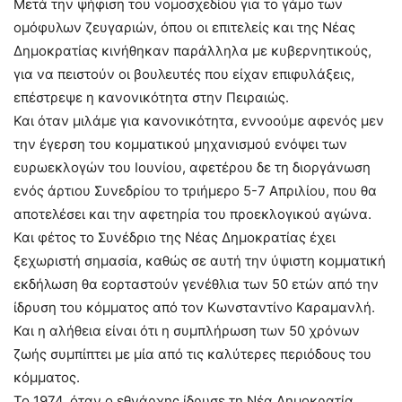
Μετά την ψήφιση του νομοσχεδίου για το γάμο των
ομόφυλων ζευγαριών, όπου οι επιτελείς και της Νέας
Δημοκρατίας κινήθηκαν παράλληλα με κυβερνητικούς,
για να πειστούν οι βουλευτές που είχαν επιφυλάξεις,
επέστρεψε η κανονικότητα στην Πειραιώς.
Και όταν μιλάμε για κανονικότητα, εννοούμε αφενός μεν
την έγερση του κομματικού μηχανισμού ενόψει των
ευρωεκλογών του Ιουνίου, αφετέρου δε τη διοργάνωση
ενός άρτιου Συνεδρίου το τριήμερο 5-7 Απριλίου, που θα
αποτελέσει και την αφετηρία του προεκλογικού αγώνα.
Και φέτος το Συνέδριο της Νέας Δημοκρατίας έχει
ξεχωριστή σημασία, καθώς σε αυτή την ύψιστη κομματική
εκδήλωση θα εορταστούν γενέθλια των 50 ετών από την
ίδρυση του κόμματος από τον Κωνσταντίνο Καραμανλή.
Και η αλήθεια είναι ότι η συμπλήρωση των 50 χρόνων
ζωής συμπίπτει με μία από τις καλύτερες περιόδους του
κόμματος.
Το 1974, όταν ο εθνάρχης ίδρυσε τη Νέα Δημοκρατία,