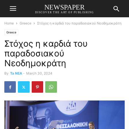
NEWSPAPER
DISCOVER THE ART OF PUBLISHING
Home
Greece
Στόχος η καρδιά του παραδοσιακού Νεοδημοκράτη
Greece
Στόχος η καρδιά του
παραδοσιακού
Νεοδημοκράτη
By
Ta NEA
-
March 30, 2024