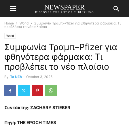
NEWSPAPER
DISCOVER THE ART OF PUBLISHING
Home
World
Συμφωνία Τραμπ–Pfizer για φθηνότερα φάρμακα: Τι
προβλέπει το νέο πλαίσιο
World
Συμφωνία Τραμπ–Pfizer για
φθηνότερα φάρμακα: Τι
προβλέπει το νέο πλαίσιο
By
Ta NEA
-
October 3, 2025
Συντάκτης: ZACHARY STIEBER
Πηγή:
THE
EPOCH
TIMES