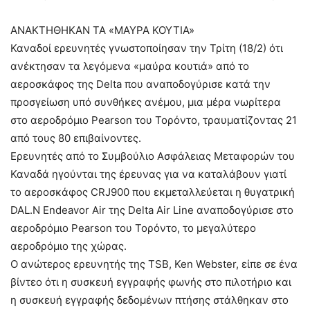
ΑΝΑΚΤΗΘΗΚΑΝ ΤΑ «ΜΑΥΡΑ ΚΟΥΤΙΑ»
Καναδοί ερευνητές γνωστοποίησαν την Τρίτη (18/2) ότι
ανέκτησαν τα λεγόμενα «μαύρα κουτιά» από το
αεροσκάφος της Delta που αναποδογύρισε κατά την
προσγείωση υπό συνθήκες ανέμου, μια μέρα νωρίτερα
στο αεροδρόμιο Pearson του Τορόντο, τραυματίζοντας 21
από τους 80 επιβαίνοντες.
Ερευνητές από το Συμβούλιο Ασφάλειας Μεταφορών του
Καναδά ηγούνται της έρευνας για να καταλάβουν γιατί
το αεροσκάφος CRJ900 που εκμεταλλεύεται η θυγατρική
DAL.N Endeavor Air της Delta Air Line αναποδογύρισε στο
αεροδρόμιο Pearson του Τορόντο, το μεγαλύτερο
αεροδρόμιο της χώρας.
Ο ανώτερος ερευνητής της TSB, Ken Webster, είπε σε ένα
βίντεο ότι η συσκευή εγγραφής φωνής στο πιλοτήριο και
η συσκευή εγγραφής δεδομένων πτήσης στάλθηκαν στο