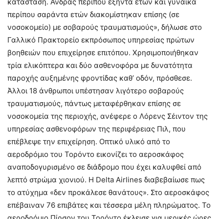
κατάσταση. Άνδρας περίπου εξήντα ετών και γυναίκα
περίπου σαράντα ετών διακομίστηκαν επίσης (σε
νοσοκομείο) με σοβαρούς τραυματισμούς», δήλωσε στο
Γαλλικό Πρακτορείο εκπρόσωπος υπηρεσίας πρώτων
βοηθειών που επιχείρησε επιτόπου. Χρησιμοποιήθηκαν
τρία ελικόπτερα και δύο ασθενοφόρα με δυνατότητα
παροχής αυξημένης φροντίδας καθ’ οδόν, πρόσθεσε.
Άλλοι 18 άνθρωποι υπέστησαν λιγότερο σοβαρούς
τραυματισμούς, πάντως μεταφέρθηκαν επίσης σε
νοσοκομεία της περιοχής, ανέφερε ο Λόρενς Σέιντον της
υπηρεσίας ασθενοφόρων της περιφέρειας Πιλ, που
επέβλεψε την επιχείρηση. Οπτικό υλικό από το
αεροδρόμιο του Τορόντο εικονίζει το αεροσκάφος
αναποδογυρισμένο σε διάδρομο που έχει καλυφθεί από
λεπτό στρώμα χιονιού. Η Delta Airlines διαβεβαίωσε πως
το ατύχημα «δεν προκάλεσε θανάτους». Στο αεροσκάφος
επέβαιναν 76 επιβάτες και τέσσερα μέλη πληρώματος. Το
αεροδρόμιο Πίρσον του Τορόντο έκλεισε για μερικές ώρες