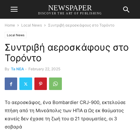
NEWSPAPER
DISCOVER THE ART OF PUBLISHING
Home
Local News
Συντριβή αεροσκάφους στο Τορόντο
Local News
Συντριβή αεροσκάφους στο
Τορόντο
By
Ta NEA
-
February 22, 2025
Το αεροσκάφος, ένα Bombardier CRJ-900, εκτελούσε
πτήση από τη Μινεάπολις των ΗΠΑ ◘ Ως εκ θαύματος
κανείς δεν έχασε τη ζωή του ◘ 21 τραυματίες, οι 3
σοβαρά