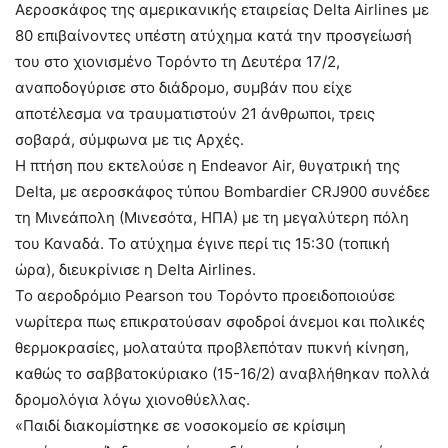
Αεροσκάφος της αμερικανικής εταιρείας Delta Airlines με
80 επιβαίνοντες υπέστη ατύχημα κατά την προσγείωσή
του στο χιονισμένο Τορόντο τη Δευτέρα 17/2,
αναποδογύρισε στο διάδρομο, συμβάν που είχε
αποτέλεσμα να τραυματιστούν 21 άνθρωποι, τρεις
σοβαρά, σύμφωνα με τις Αρχές.
Η πτήση που εκτελούσε η Endeavor Air, θυγατρική της
Delta, με αεροσκάφος τύπου Bombardier CRJ900 συνέδεε
τη Μινεάπολη (Μινεσότα, ΗΠΑ) με τη μεγαλύτερη πόλη
του Καναδά. Το ατύχημα έγινε περί τις 15:30 (τοπική
ώρα), διευκρίνισε η Delta Airlines.
Το αεροδρόμιο Pearson του Τορόντο προειδοποιούσε
νωρίτερα πως επικρατούσαν σφοδροί άνεμοι και πολικές
θερμοκρασίες, μολαταύτα προβλεπόταν πυκνή κίνηση,
καθώς το σαββατοκύριακο (15-16/2) αναβλήθηκαν πολλά
δρομολόγια λόγω χιονοθύελλας.
«Παιδί διακομίστηκε σε νοσοκομείο σε κρίσιμη