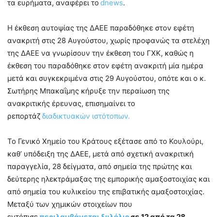
τα ευρήματα, αναφέρει το
dnews
.
Η έκθεση αυτοψίας της ΔΑΕΕ παραδόθηκε στον εφέτη
ανακριτή στις 28 Αυγούστου, χωρίς προφανώς τα στελέχη
της ΔΑΕΕ να γνωρίσουν την έκθεση του ΓΧΚ, καθώς η
έκθεση του παραδόθηκε στον εφέτη ανακριτή μία ημέρα
μετά και συγκεκριμένα στις 29 Αυγούστου, οπότε και ο κ.
Σωτήρης Μπακαΐμης κήρυξε την περαίωση της
ανακριτικής έρευνας, επισημαίνει το
ρεπορτάζ
διαδικτυακών ιστότοπων.
Το Γενικό Χημείο του Κράτους εξέτασε από το Κουλούρι,
καθ’ υπόδειξη της ΔΑΕΕ, μετά από σχετική ανακριτική
παραγγελία, 28 δείγματα, από σημεία της πρώτης και
δεύτερης ηλεκτράμαξας της εμπορικής αμαξοστοιχίας και
από σημεία του κυλικείου της επιβατικής αμαξοστοιχίας.
Μεταξύ των χημικών στοιχείων που
εντόπισε
περιλαμβάνεται ξυλόλιο
σε 12 από τα 28