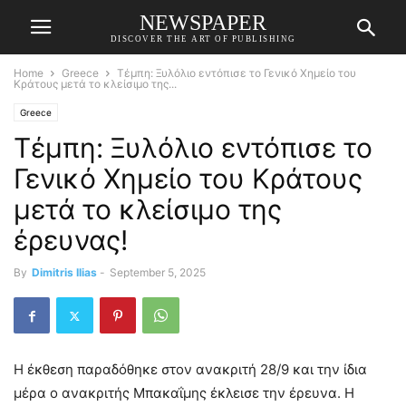
NEWSPAPER
DISCOVER THE ART OF PUBLISHING
Home
Greece
Τέμπη: Ξυλόλιο εντόπισε το Γενικό Χημείο του
Κράτους μετά το κλείσιμο της...
Greece
Τέμπη: Ξυλόλιο εντόπισε το
Γενικό Χημείο του Κράτους
μετά το κλείσιμο της
έρευνας!
By
Dimitris Ilias
-
September 5, 2025
Η έκθεση παραδόθηκε στον ανακριτή 28/9 και την ίδια
μέρα ο ανακριτής Μπακαΐμης έκλεισε την έρευνα. Η