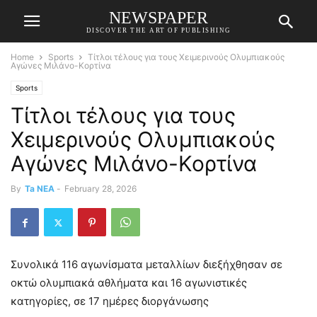
NEWSPAPER
DISCOVER THE ART OF PUBLISHING
Home
Sports
Τίτλοι τέλους για τους Χειμερινούς Ολυμπιακούς
Αγώνες Μιλάνο-Κορτίνα
Sports
Τίτλοι τέλους για τους
Χειμερινούς Ολυμπιακούς
Αγώνες Μιλάνο-Κορτίνα
By
Ta NEA
-
February 28, 2026
Συνολικά 116 αγωνίσματα μεταλλίων διεξήχθησαν σε
οκτώ ολυμπιακά αθλήματα και 16 αγωνιστικές
κατηγορίες, σε 17 ημέρες διοργάνωσης