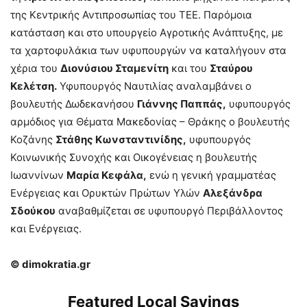
της Κεντρικής Αντιπροσωπίας του ΤΕΕ. Παρόμοια
κατάσταση και στο υπουργείο Αγροτικής Ανάπτυξης, με
τα χαρτοφυλάκια των υφυπουργών να καταλήγουν στα
χέρια του
Διονύσιου Σταμενίτη
και του
Σταύρου
Κελέτση.
Υφυπουργός Ναυτιλίας αναλαμβάνει ο
βουλευτής Δωδεκανήσου
Γιάννης Παππάς,
υφυπουργός
αρμόδιος για Θέματα Μακεδονίας – Θράκης ο βουλευτής
Κοζάνης
Στάθης Κωνσταντινίδης,
υφυπουργός
Κοινωνικής Συνοχής και Οικογένειας η βουλευτής
Ιωαννίνων
Μαρία Κεφάλα,
ενώ η γενική γραμματέας
Ενέργειας και Ορυκτών Πρώτων Υλών
Αλεξάνδρα
Σδούκου
αναβαθμίζεται σε υφυπουργό Περιβάλλοντος
και Ενέργειας.
© dimokratia.gr
Featured Local Savings