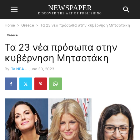
NEWSPAPER
DISCOVER THE ART OF PUBLISHING
Home
Greece
Τα 23 νέα πρόσωπα στην κυβέρνηση Μητσοτάκη
Greece
Τα 23 νέα πρόσωπα στην
κυβέρνηση Μητσοτάκη
By
Ta NEA
-
June 30, 2023