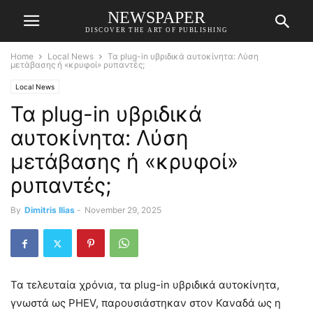
NEWSPAPER
DISCOVER THE ART OF PUBLISHING
Home
Local News
Τα plug-in υβριδικά αυτοκίνητα: Λύση
μετάβασης ή «κρυφοί» ρυπαντές;
Local News
Τα plug-in υβριδικά
αυτοκίνητα: Λύση
μετάβασης ή «κρυφοί»
ρυπαντές;
By
Dimitris Ilias
-
November 29, 2025
Τα τελευταία χρόνια, τα plug-in υβριδικά αυτοκίνητα,
γνωστά ως PHEV, παρουσιάστηκαν στον Καναδά ως η