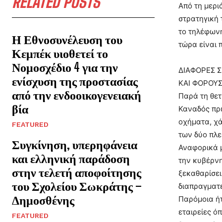
RELATED POSTS
Από τη μερι
στρατηγική 
το τηλέφων
Η Εθνοσυνέλευση του
τώρα είναι 
Κεμπέκ υιοθετεί το
Νομοσχέδιο 4 για την
ΔΙΑΦΟΡΕΣ 
ενίσχυση της προστασίας
ΚΑΙ ΦΟΡΟΥ
από την ενδοοικογενειακή
Παρά τη θετ
βία
Καναδός πρ
οχήματα, χά
FEATURED
των δύο πλ
Συγκίνηση, υπερηφάνεια
Αναφορικά μ
και ελληνική παράδοση
την κυβέρνη
στην τελετή αποφοίτησης
ξεκαθαρίσει
του Σχολείου Σωκράτης –
διαπραγματε
Δημοσθένης
Παρόμοια ήτ
εταιρείες ό
FEATURED