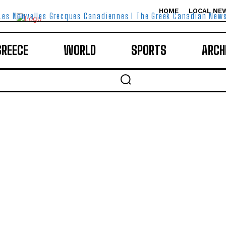
HOME
LOCAL NE
Les Nouvelles Grecques Canadiennes I The Greek Canadian New
GREECE
WORLD
SPORTS
ARCH