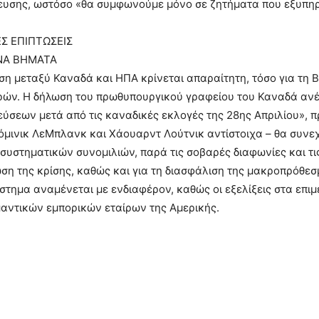
ευσης, ωστόσο «θα συμφωνούμε μόνο σε ζητήματα που εξυπηρ
Σ ΕΠΙΠΤΩΣΕΙΣ
ΝΑ ΒΗΜΑΤΑ
η μεταξύ Καναδά και ΗΠΑ κρίνεται απαραίτητη, τόσο για τη Βόρ
ών. Η δήλωση του πρωθυπουργικού γραφείου του Καναδά ανέφ
ύσεων μετά από τις καναδικές εκλογές της 28ης Απριλίου», π
μινικ ΛεΜπλανκ και Χάουαρντ Λούτνικ αντίστοιχα – θα συνεχί
συστηματικών συνομιλιών, παρά τις σοβαρές διαφωνίες και τις
η της κρίσης, καθώς και για τη διασφάλιση της μακροπρόθεσ
στημα αναμένεται με ενδιαφέρον, καθώς οι εξελίξεις στα επ
αντικών εμπορικών εταίρων της Αμερικής.