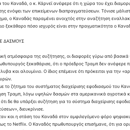
ά του Καναδά, ο κ. Κάρνεϊ ανέφερε ότι η χώρα του έχει διαμορ
της ενόψει των επικείμενων διαπραγματεύσεων. Τόνισε μάλιστα
ημα, ο Καναδάς παραμένει ανοιχτός στην αναζήτηση εναλλακ
πιο ξεκάθαρο πόσο ισχυρός είναι στην πραγματικότητα ο Καναδ
ΣΕ ΔΑΣΜΟΥΣ
Σ
ική ατμόσφαιρα της συζήτησης, οι διαφορές γύρω από βασικ
ωθυπουργός ξεκαθάρισε, ότι ο πρόεδρος Τραμπ δεν ανέφερε 
λυβα και αλουμίνιο. Ο ίδιος επέμεινε ότι πρόκειται για την «
ευρών.
ε το ζήτημα του συστήματος διαχείρισης εφοδιασμού του Κανα
ση Τραμπ, λόγω υψηλών δασμών στα αμερικανικά αγροτικά κα
 ότι δε θα υπάρξει συζήτηση για το σύστημα διαχείρισης εφοδι
ύσεων», διευκρίνισε.
αν και η στάση του Καναδά στον αμφιλεγόμενο φόρο ψηφιακώ
πως το Netflix. Ο Καναδός πρωθυπουργός επισήμανε, ότι για ο