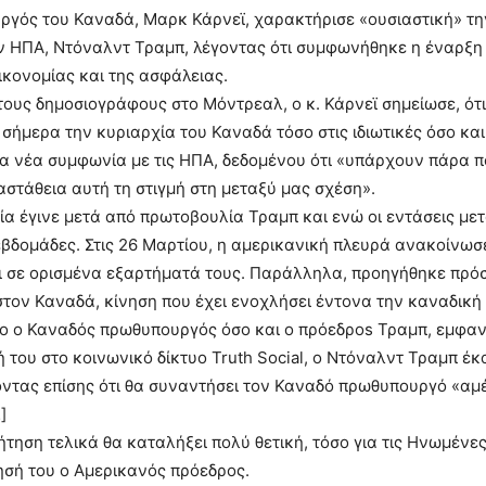
γός του Καναδά, Μαρκ Κάρνεϊ, χαρακτήρισε «ουσιαστική» την
 ΗΠΑ, Ντόναλντ Τραμπ, λέγοντας ότι συμφωνήθηκε η έναρξη 
οικονομίας και της ασφάλειας.
ους δημοσιογράφους στο Μόντρεαλ, ο κ. Κάρνεϊ σημείωσε, ότ
σήμερα την κυριαρχία του Καναδά τόσο στις ιδιωτικές όσο και 
α νέα συμφωνία με τις ΗΠΑ, δεδομένου ότι «υπάρχουν πάρα πο
αστάθεια αυτή τη στιγμή στη μεταξύ μας σχέση».
ία έγινε μετά από πρωτοβουλία Τραμπ και ενώ οι εντάσεις με
εβδομάδες. Στις 26 Μαρτίου, η αμερικανική πλευρά ανακοίνω
ι σε ορισμένα εξαρτήματά τους. Παράλληλα, προηγήθηκε πρό
στον Καναδά, κίνηση που έχει ενοχλήσει έντονα την καναδική
ο ο Καναδός πρωθυπουργός όσο και ο πρόεδροs Τραμπ, εμφανί
 του στο κοινωνικό δίκτυο Truth Social, ο Ντόναλντ Τραμπ έκ
ντας επίσης ότι θα συναντήσει τον Καναδό πρωθυπουργό «αμ
]
ήτηση τελικά θα καταλήξει πολύ θετική, τόσο για τις Ηνωμένες
σή του ο Αμερικανός πρόεδρος.