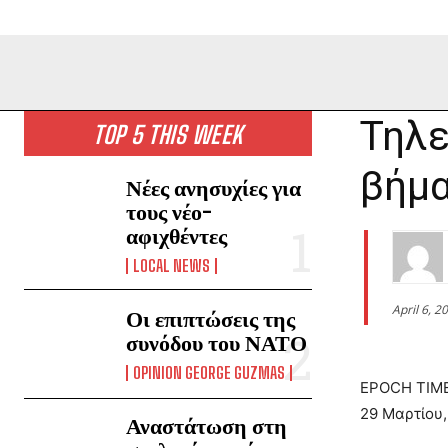
Τηλε
TOP 5 THIS WEEK
βήμα
Νέες ανησυχίες για
τους νέο-
αφιχθέντες
LOCAL NEWS
April 6, 2
Οι επιπτώσεις της
συνόδου του ΝΑΤΟ
OPINION GEORGE GUZMAS
EPOCH TIM
29 Μαρτίου,
Αναστάτωση στη