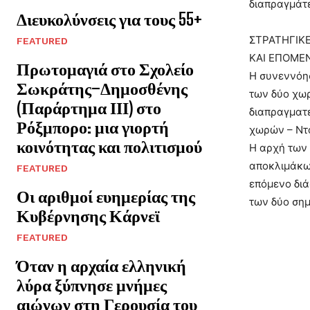
διαπραγμάτ
Διευκολύνσεις για τους 55+
ΣΤΡΑΤΗΓΙΚΕ
FEATURED
ΚΑΙ ΕΠΟΜΕ
Πρωτομαγιά στο Σχολείο
Η συνεννόησ
Σωκράτης–Δημοσθένης
των δύο χωρ
(Παράρτημα ΙΙΙ) στο
διαπραγματε
Ρόξμπορο: μια γιορτή
χωρών – Ντό
κοινότητας και πολιτισμού
Η αρχή των 
αποκλιμάκωσ
FEATURED
επόμενο διά
Οι αριθμοί ευημερίας της
των δύο σημ
Κυβέρνησης Κάρνεϊ
FEATURED
Όταν η αρχαία ελληνική
λύρα ξύπνησε μνήμες
αιώνων στη Γερουσία του