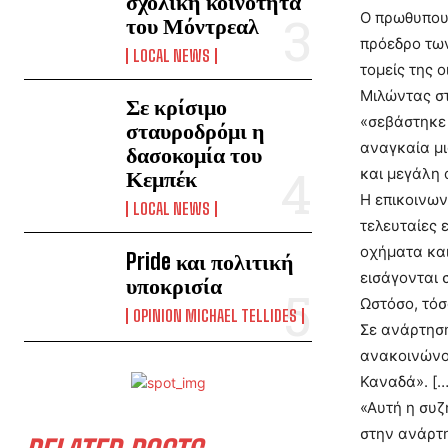
σχολική κοινότητα
Ο πρωθυπουρ
του Μόντρεαλ
πρόεδρο των
LOCAL NEWS
τομείς της 
Μιλώντας στ
Σε κρίσιμο
«σεβάστηκε 
σταυροδρόμι η
αναγκαία μι
δασοκομία του
και μεγάλη 
Κεμπέκ
Η επικοινων
LOCAL NEWS
τελευταίες 
οχήματα κα
Pride και πολιτική
εισάγονται 
υποκρισία
Ωστόσο, τόσ
OPINION MICHAEL TELLIDES
Σε ανάρτησή
ανακοινώνο
Καναδά». […
«Αυτή η συζ
στην ανάρτη