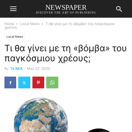
NEWSPAPER
DISCOVER THE ART OF PUBLISHING
Home
Local News
Τι θα γίνει με τη «βόμβα» του παγκόσμιου
χρέους;
Local News
Τι θα γίνει με τη «βόμβα» του
παγκόσμιου χρέους;
By
Ta NEA
-
May 23, 2020