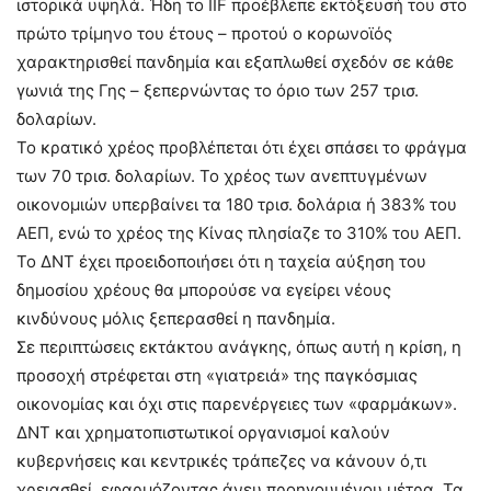
ιστορικά υψηλά. Ήδη το IIF προέβλεπε εκτόξευσή του στο
πρώτο τρίμηνο του έτους – προτού ο κορωνοϊός
χαρακτηρισθεί πανδημία και εξαπλωθεί σχεδόν σε κάθε
γωνιά της Γης – ξεπερνώντας το όριο των 257 τρισ.
δολαρίων.
Το κρατικό χρέος προβλέπεται ότι έχει σπάσει το φράγμα
των 70 τρισ. δολαρίων. Το χρέος των ανεπτυγμένων
οικονομιών υπερβαίνει τα 180 τρισ. δολάρια ή 383% του
ΑΕΠ, ενώ το χρέος της Κίνας πλησίαζε το 310% του ΑΕΠ.
Το ΔΝΤ έχει προειδοποιήσει ότι η ταχεία αύξηση του
δημοσίου χρέους θα μπορούσε να εγείρει νέους
κινδύνους μόλις ξεπερασθεί η πανδημία.
Σε περιπτώσεις εκτάκτου ανάγκης, όπως αυτή η κρίση, η
προσοχή στρέφεται στη «γιατρειά» της παγκόσμιας
οικονομίας και όχι στις παρενέργειες των «φαρμάκων».
ΔΝΤ και χρηματοπιστωτικοί οργανισμοί καλούν
κυβερνήσεις και κεντρικές τράπεζες να κάνουν ό,τι
χρειασθεί, εφαρμόζοντας άνευ προηγουμένου μέτρα. Τα