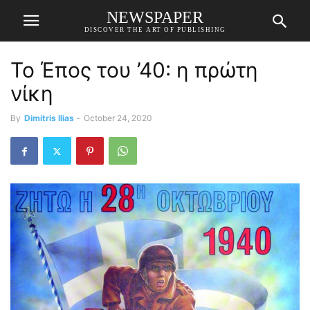
NEWSPAPER
DISCOVER THE ART OF PUBLISHING
Το Έπος του ’40: η πρώτη
νίκη
By
Dimitris Ilias
-
October 24, 2020