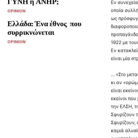
ΓΥΝΗ ή ΑΝΗΡ;
Εν συνεχεί
οποία συλλή
OPINION
ως πρόσφυγα
Ελλάδα: Ένα έθνος που
διαφοροποιο
συρρικνώνεται
προπαγάνδα
OPINION
1922 με το
Εν κατακλεί
είναι μία σ
… «Στο μετα
κι αν «ορώμ
είναι εκείν
εκείνοι που
την ΕΛΣΗ, 
Σφυρίζουν τ
Σφυρίζουν, 
καμιά αλυσί