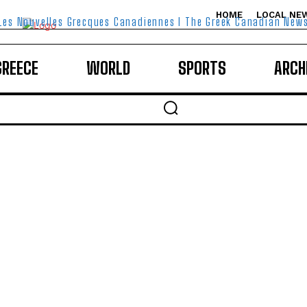
HOME
LOCAL NE
Les Nouvelles Grecques Canadiennes I The Greek Canadian New
GREECE
WORLD
SPORTS
ARCH