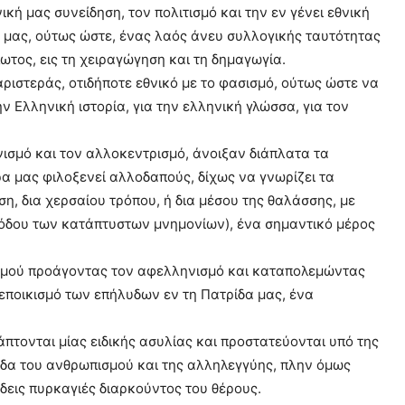
κή μας συνείδηση, τον πολιτισμό και την εν γένει εθνική
 μας, ούτως ώστε, ένας λαός άνευ συλλογικής ταυτότητας
ωτος, εις τη χειραγώγηση και τη δημαγωγία.
 αριστεράς, οτιδήποτε εθνικό με το φασισμό, ούτως ώστε να
ν Ελληνική ιστορία, για την ελληνική γλώσσα, για τον
νισμό και τον αλλοκεντρισμό, άνοιξαν διάπλατα τα
ρα μας φιλοξενεί αλλοδαπούς, δίχως να γνωρίζει τα
η, δια χερσαίου τρόπου, ή δια μέσου της θαλάσσης, με
ιόδου των κατάπτυστων μνημονίων), ένα σημαντικό μέρος
ισμού προάγοντας τον αφελληνισμό και καταπολεμώντας
 εποικισμό των επήλυδων εν τη Πατρίδα μας, ένα
άπτονται μίας ειδικής ασυλίας και προστατεύονται υπό της
νδα του ανθρωπισμού και της αλληλεγγύης, πλην όμως
δεις πυρκαγιές διαρκούντος του θέρους.