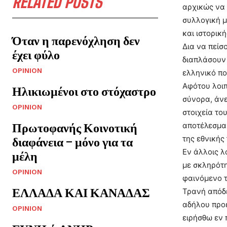
RELATED POSTS
αρχικώς να 
συλλογική μ
και ιστορικ
Όταν η παρενόχληση δεν
Δια να πείσ
έχει φύλο
διαπλάσουν 
OPINION
ελληνικό πο
Αφότου λοιπ
Ηλικιωμένοι στο στόχαστρο
σύνορα, άνε
OPINION
στοιχεία το
Πρωτοφανής Κοινοτική
αποτέλεσμα,
της εθνικής
διαφάνεια – μόνο για τα
Εν άλλοις λ
μέλη
με σκληρότη
OPINION
φαινόμενο τ
ΕΛΛΑΔΑ ΚΑΙ ΚΑΝΑΔΑΣ
Τρανή απόδε
αδήλου προε
OPINION
ειρήσθω εν 