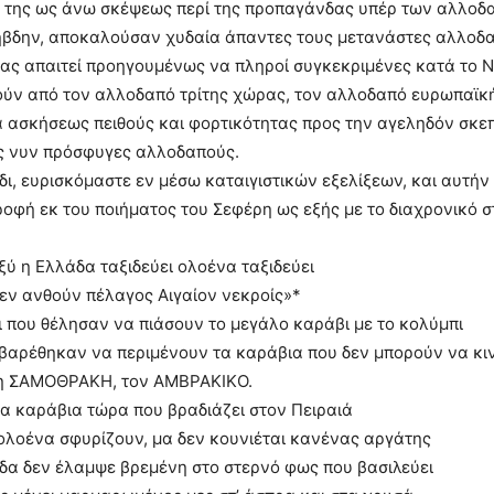
α της ως άνω σκέψεως περί της προπαγάνδας υπέρ των αλλοδ
βδην, αποκαλούσαν χυδαία άπαντες τους μετανάστες αλλοδαπ
ς απαιτεί προηγουμένως να πληροί συγκεκριμένες κατά το Νόμ
ύν από τον αλλοδαπό τρίτης χώρας, τον αλλοδαπό ευρωπαϊκής
 ασκήσεως πειθούς και φορτικότητας προς την αγεληδόν σκε
υς νυν πρόσφυγες αλλοδαπούς.
δι, ευρισκόμαστε εν μέσω καταιγιστικών εξελίξεων, και αυτήν
τροφή εκ του ποιήματος του Σεφέρη ως εξής με το διαχρονικό 
ξύ η Ελλάδα ταξιδεύει ολοένα ταξιδεύει
εν ανθούν πέλαγος Αιγαίον νεκροίς»*
οι που θέλησαν να πιάσουν το μεγάλο καράβι με το κολύμπι
 βαρέθηκαν να περιμένουν τα καράβια που δεν μπορούν να κ
τη ΣΑΜOΘΡΑΚΗ, τον ΑΜΒΡΑΚΙΚO.
α καράβια τώρα που βραδιάζει στον Πειραιά
ολοένα σφυρίζουν, μα δεν κουνιέται κανένας αργάτης
δα δεν έλαμψε βρεμένη στο στερνό φως που βασιλεύει