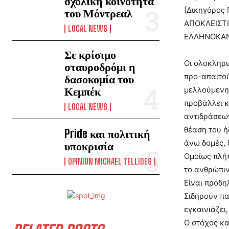
σχολική κοινότητα
[Δικηγόρος 
του Μόντρεαλ
ΑΠΟΚΛΕΙΣΤ
LOCAL NEWS
ΕΛΛΗΝΟΚΑΝ
Σε κρίσιμο
Οι ολοκληρω
σταυροδρόμι η
προ-απαιτού
δασοκομία του
Κεμπέκ
μελλούμενη 
προβάλλει κ
LOCAL NEWS
αντιδράσεων
θέαση του ή
Pride και πολιτική
άνω δομές, 
υποκρισία
Ομοίως πλήτ
OPINION MICHAEL TELLIDES
το ανθρώπιν
Είναι πρόδη
Σιδηρούν πα
εγκαινιάζει
Ο στόχος κα