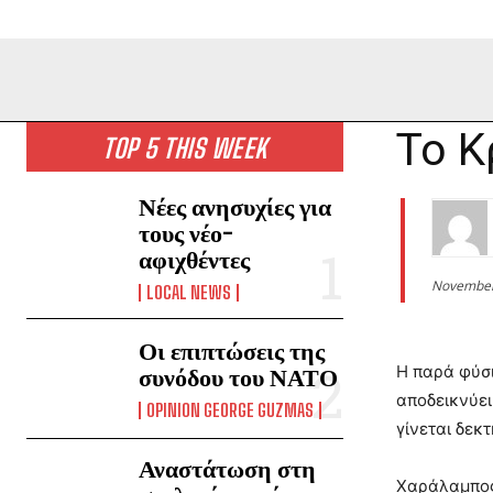
Το Κ
TOP 5 THIS WEEK
Νέες ανησυχίες για
τους νέο-
αφιχθέντες
November
LOCAL NEWS
Οι επιπτώσεις της
Η παρά φύσι
συνόδου του ΝΑΤΟ
αποδεικνύει
OPINION GEORGE GUZMAS
γίνεται δεκτ
Αναστάτωση στη
Χαράλαμπος