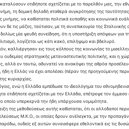
καταλύσουν οτιδήποτε σχετίζεται με το παρελθόν μας, την εθνι
νήμη, τη δομική δηλαδή σταθερά συγκρότησης της ταυτότητας
ής μνήμης, να καθίσταται πολιτικά ευπαθής και κοινωνικά ευάλ
ουν δε τις μάζες, ταύτισαν, με τη συνεπικουρία της Σταλινικής
δολίως μία ψευδή συνείδηση, ότι η υποστήριξη απόψεων για τη
λιτισμό, λογίζεται ως κάτι κακό, επιλήψιμο και βδελυρό.
όν, καλλιέργησαν εις τους κόλπους της κοινωνίας το μισελλη
υ ουδεμίας στρατηγικής μεταναστευτικής πολιτικής, και η χώ
υς, αλλά εν ταυτώ, αδυνατεί να ανακόψει της αθρόα προσέλευσ
 ήδη η Ελλάς να έχει απολέσει (πέραν της προηγούμενης περ
 της κυριαρχίας.
όγοις, ενώ η Ελλάδα εμπέδωσε το ιδεολόγημα του εθνομηδεν
τα οτιδήποτε σχετίζεται με την Ελλάδα, επέτρεψε τον έμμεσο
ο οποίο υπερκερνά την ήδη υπάρχουσα νομιμότητα.
ιξη της μεθοδεύσεως αυτής καθίσταται, ότι οι αλλοδαποί περι
λεύσεως Μ.Κ.Ο., οι οποίες δρουν ανέλεγκτα, με την προπαγά
παρόδω, ουδείς εξ αυτών συνεισέφερε εθελοντικά εις τις δυσώ