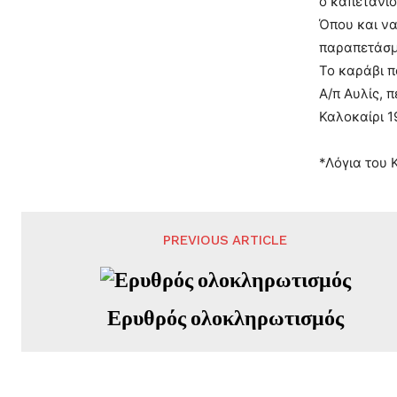
ο καπετάνιο
Όπου και να
παραπετάσμ
Το καράβι π
Α/π Αυλίς, 
Καλοκαίρι 
*Λόγια του
PREVIOUS ARTICLE
Ερυθρός ολοκληρωτισμός