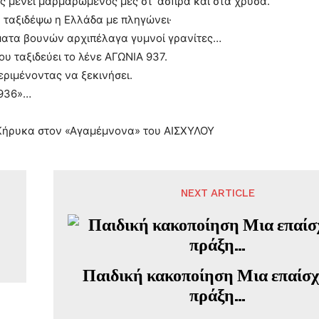
ς μένει μαρμαρωμένος μες στ’ άσπρα και στα χρυσά.
 ταξιδέψω η Ελλάδα με πληγώνει·
ατα βουνών αρχιπέλαγα γυμνοί γρανίτες…
ου ταξιδεύει το λένε ΑΓΩΝΙΑ 937.
περιμένοντας να ξεκινήσει.
1936»…
 Κήρυκα στον «Αγαμέμνονα» του ΑΙΣΧΥΛΟΥ
NEXT ARTICLE
Παιδική κακοποίηση Μια επαίσ
πράξη…