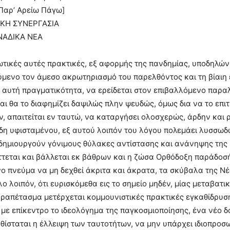
Παρ’ Αρείω Πάγω]
ΙΚΗ ΣΥΝΕΡΓΑΣΙΑ
ΑΔΙΚΑ ΝΕΑ
τικές αυτές πρακτικές, εξ αφορμής της πανδημίας, υποδηλώνο
μενο τον άμεσο ακρωτηριασμό του παρελθόντος και τη βίαιη
αυτή πραγματικότητα, να ερείδεται στον επιβαλλόμενο παραλ
αι θα το διαφημίζει δαψιλώς πλην ψευδώς, όμως δια να το επ
, απαιτείται εν ταυτώ, να καταργήσει ολοσχερώς, άρδην και ρ
δη υφισταμένου, εξ αυτού λοιπόν του λόγου πολεμάει λυσσωδώς
δημιουργούν γόνιμους θύλακες αντίστασης και ανάνηψης της 
τεται και βάλλεται εκ βάθρων και η ζώσα Ορθόδοξη παράδοσή 
ο πνεύμα να μη δεχθεί άκριτα και άκρατα, τα σκύβαλα της Ν
λο λοιπόν, ότι ευρισκόμεθα εις το σημείο μηδέν, μίας μεταβατ
ραπέτασμα μετέρχεται κομμουνιστικές πρακτικές εγκαθίδρυση
, με επίκεντρο το ιδεολόγημα της παγκοσμιοποίησης, ένα νέο 
θίσταται η έλλειψη των ταυτοτήτων, να μην υπάρχει ιδιοπροσω