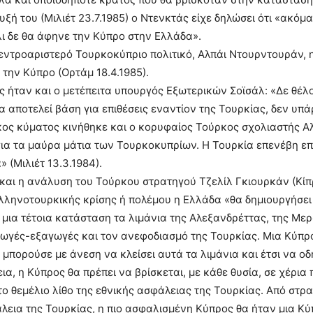
υξή του (Μιλιέτ 23.7.1985) ο Ντενκτάς είχε δηλώσει ότι «ακόμ
ι δε θα άφηνε την Κύπρο στην Ελλάδα».
εντροαριστερό Τουρκοκύπριο πολιτικό, Αλπάι Ντουρντουράν, η
 την Κύπρο (Ορτάμ 18.4.1985).
 ήταν και ο μετέπειτα υπουργός Εξωτερικών Σοϊσάλ: «Δε θέλ
α αποτελεί βάση για επιθέσεις εναντίον της Τουρκίας, δεν υπά
ήκος κύματος κινήθηκε και ο κορυφαίος Τούρκος σχολιαστής Α
για τα μαύρα μάτια των Τουρκοκυπρίων. Η Τουρκία επενέβη επί
 (Μιλιέτ 13.3.1984).
 και η ανάλυση του Τούρκου στρατηγού Τζελίλ Γκιουρκάν (Κίπρ
λληνοτουρκικής κρίσης ή πολέμου η Ελλάδα «θα δημιουργήσει 
 μια τέτοια κατάσταση τα λιμάνια της Αλεξανδρέττας, της Με
αγωγές-εξαγωγές και τον ανεφοδιασμό της Τουρκίας. Μια Κύπρ
 μπορούσε με άνεση να κλείσει αυτά τα λιμάνια και έτσι να ο
ια, η Κύπρος θα πρέπει να βρίσκεται, με κάθε θυσία, σε χέρια
το θεμέλιο λίθο της εθνικής ασφάλειας της Τουρκίας. Από στρα
λεια της Τουρκίας, η πιο ασφαλισμένη Κύπρος θα ήταν μια Κύ