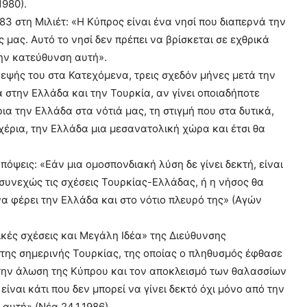
1980).
3 στη Μιλιέτ: «Η Κύπρος είναι ένα νησί που διαπερνά την
 μας. Αυτό το νησί δεν πρέπει να βρίσκεται σε εχθρικά
την κατεύθυνση αυτή».
κεψής του στα Κατεχόμενα, τρεις σχεδόν μήνες μετά την
στην Ελλάδα και την Τουρκία, αν γίνει οποιαδήποτε
ρια την Ελλάδα στα νότιά μας, τη στιγμή που στα δυτικά,
 χέρια, την Ελλάδα μια μεσανατολική χώρα και έτσι θα
πόψεις: «Εάν μια ομοσπονδιακή λύση δε γίνει δεκτή, είναι
συνεχώς τις σχέσεις Τουρκίας-Ελλάδας, ή η νήσος θα
α φέρει την Ελλάδα και στο νότιο πλευρό της» (Αγών
ές σχέσεις και Μεγάλη Ιδέα» της Διεύθυνσης
 της σημερινής Τουρκίας, της οποίας ο πληθυσμός έφθασε
ε την άλωση της Κύπρου και τον αποκλεισμό των θαλασσίων
ίναι κάτι που δεν μπορεί να γίνει δεκτό όχι μόνο από την
αυτή» (Νέα 24.1.1986).