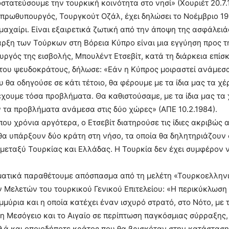
στατεύσουμε την τουρκική κοινότητα στο νησί» (Χουριέτ 20.7.
πρωθυπουργός, Τουργκούτ Οζάλ, έχει δηλώσει το Νοέμβριο 198
μαχαίρι. Είναι εξαιρετικά ζωτική από την άποψη της ασφάλειάς
αρξη των Τούρκων στη Βόρεια Κύπρο είναι μια εγγύηση προς 
ργός της εισβολής, Μπουλέντ Ετσεβίτ, κατά τη διάρκεια επίσ
ου ψευδοκράτους, δήλωσε: «Εάν η Κύπρος μοιραστεί ανάμεσα 
υ θα οδηγούσε σε κάτι τέτοιο, θα φέρουμε με τα ίδια μας τα χέ
 έχουμε τόσα προβλήματα. Θα καθιστούσαμε, με τα ίδια μας τα
τα προβλήματα ανάμεσα στις δύο χώρες» (ΑΠΕ 10.2.1984).
που χρόνια αργότερα, ο Ετσεβίτ διατηρούσε τις ίδιες ακριβώς α
θα υπάρξουν δύο κράτη στη νήσο, τα οποία θα δηλητηριάζουν 
 μεταξύ Τουρκίας και Ελλάδας. Η Τουρκία δεν έχει συμφέρον ν
ατικά παραθέτουμε απόσπασμα από τη μελέτη «Τουρκοελληνικ
 Μελετών του τουρκικού Γενικού Επιτελείου: «Η περικύκλωση
μμύρια και η οποία κατέχει έναν ισχυρό στρατό, στο Νότο, μ
η Μεσόγειο και το Αιγαίο σε περίπτωση παγκόσμιας σύρραξης, ε
λά και οποιοδήποτε κράτος που θα βρισκόταν στην κατάσταση 