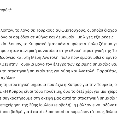
γερός*
r
λοιπόν, το λόγο σε Τούρκους αξιωματούχους, οι οποίοι διαχ
όνο οι αρμόδιοι σε Αθήνα και Λευκωσία –με λίγες εξαιρέσεις
ρκία, λοιπόν, το Κυπριακό ήταν πάντα πρώτα απ’ όλα ζήτημα γ
πρου ήταν κεντρική συνιστώσα στην εθνική στρατηγική της Τ
εσόγειο και στη Μέση Ανατολή, πολύ πριν εμφανισθεί ο Ερντ
ίζει στην Τουρκία μόνο τον έλεγχο των κρίσιμης σημασίας θα
τη στρατηγική σημασία της για Δύση και Ανατολή. Παραθέτω
 σχόλια:
 τη στρατηγική σημασία που έχει η Κύπρος για την Τουρκία,
ι: «Η Κύπρος είναι τόσο πολύτιμη, όσο το δεξί χέρι για μια χώ
δε συγκρατήσουμε στη σκέψη μας αυτή τη στρατηγική σημασία
 επιχείρηση της 20ής Ιουλίου (εισβολή), ή μάλλον είναι αδύν
άποιο βαθμό γιατί αυτό εξυπηρετεί τα συμφέροντά τους, θέλο