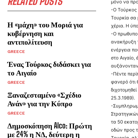
RELATED POSTS
μόνο να προ
-Ο Τούρκος 
Τουρκία σα 
Η «μάχη» του Μοριά για
χέρια. Η ύπ
κυβέρνηση και
-Ο πρωθυπου
αντιπολίτευση
ανακήρυξη τ
ενέργεια πο
GREECE
στο Αιγαίο,
Ένας Τούρκος διδάσκει για
αυξάνονταν 
το Αιγαίο
-Πέντε περί
φανερό ότι 
GREECE
διχοτομηθεί
Ξαναζεσταμένο «Σχέδιο
25.3.1989).
Ανάν» για την Κύπρο
-Συμπληρωμ
GREECE
Στρατηγικών
τα 50 εκατο
Δημοσκόπηση Alco: Πρώτη
οδών προς τ
με 24% η ΝΔ, δεύτερη η
Τουρκία, αλ