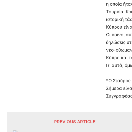
η οποία ήτα
Τουρκία. Κο
ιστορική τά
Κύπρου είνα
Οι κοινοί α
δηλώσεις στ
νέο-οθωμανι
Κύπρο και τ
Γι’ αυτά, ό
*Ο Σταύρος 
Σήμερα είνα
Συγγραφέας 
PREVIOUS ARTICLE