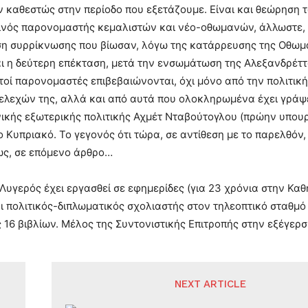
ν καθεστώς στην περίοδο που εξετάζουμε. Είναι και θεώρηση 
ινός παρονομαστής κεμαλιστών και νέο-οθωμανών, άλλωστε, 
ση συρρίκνωσης που βίωσαν, λόγω της κατάρρευσης της Οθωμα
ι η δεύτερη επέκταση, μετά την ενσωμάτωση της Αλεξανδρέττα
υτοί παρονομαστές επιβεβαιώνονται, όχι μόνο από την πολιτι
ελεχών της, αλλά και από αυτά που ολοκληρωμένα έχει γράψει
κής εξωτερικής πολιτικής Αχμέτ Νταβούτογλου (πρώην υπουρ
ο Κυπριακό. Το γεγονός ότι τώρα, σε αντίθεση με το παρελθόν, 
μως, σε επόμενο άρθρο…
Λυγερός έχει εργασθεί σε εφημερίδες (για 23 χρόνια στην Καθ
ι πολιτικός-διπλωματικός σχολιαστής στον τηλεοπτικό σταθμό 
16 βιβλίων. Μέλος της Συντονιστικής Επιτροπής στην εξέγερσ
NEXT ARTICLE