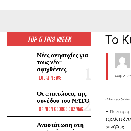
Το Κ
TOP 5 THIS WEEK
Νέες ανησυχίες για
τους νέο-
αφιχθέντες
May 2, 20
LOCAL NEWS
Οι επιπτώσεις της
συνόδου του ΝΑΤΟ
Η Άγκυρα διδάσκ
OPINION GEORGE GUZMAS
Η Πενταμερή
εξελίξει δι
Αναστάτωση στη
συνήθως.