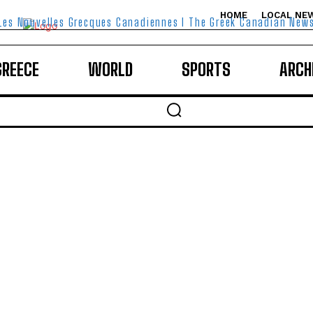
HOME
LOCAL NE
Les Nouvelles Grecques Canadiennes I The Greek Canadian New
GREECE
WORLD
SPORTS
ARCH