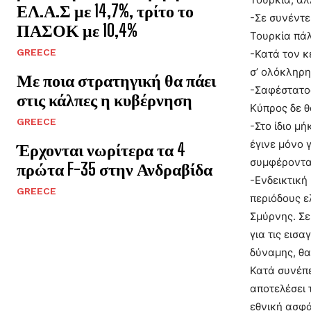
ΕΛ.Α.Σ με 14,7%, τρίτο το
-Σε συνέντε
ΠΑΣΟΚ με 10,4%
Τουρκία πάλ
GREECE
-Κατά τον κ
σ’ ολόκληρη
Με ποια στρατηγική θα πάει
-Σαφέστατος
στις κάλπες η κυβέρνηση
Κύπρος δε θ
GREECE
-Στο ίδιο μ
έγινε μόνο 
Έρχονται νωρίτερα τα 4
συμφέροντα»
πρώτα F-35 στην Ανδραβίδα
-Ενδεικτική
GREECE
περιόδους ε
Σμύρνης. Σε
για τις εισ
δύναμης, θα
Κατά συνέπε
αποτελέσει 
εθνική ασφά