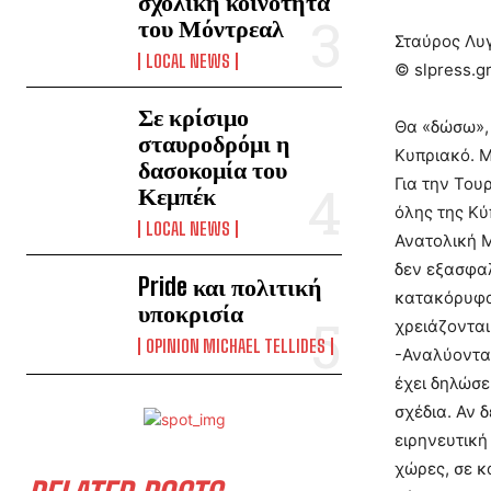
σχολική κοινότητα
του Μόντρεαλ
Σταύρος Λυ
LOCAL NEWS
© slpress.g
Σε κρίσιμο
Θα «δώσω», 
σταυροδρόμι η
Κυπριακό. Μ
δασοκομία του
Για την Του
Κεμπέκ
όλης της Κύ
LOCAL NEWS
Ανατολική Μ
δεν εξασφαλ
Pride και πολιτική
κατακόρυφα 
υποκρισία
χρειάζονται
OPINION MICHAEL TELLIDES
-Αναλύοντας
έχει δηλώσε
σχέδια. Αν 
ειρηνευτική
χώρες, σε κ