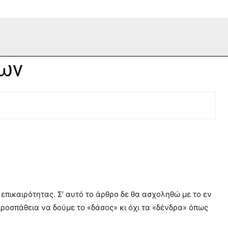
κων
πικαιρότητας. Σ’ αυτό το άρθρο δε θα ασχοληθώ με το εν
 προσπάθεια να δούμε το «δάσος» κι όχι τα «δένδρα» όπως