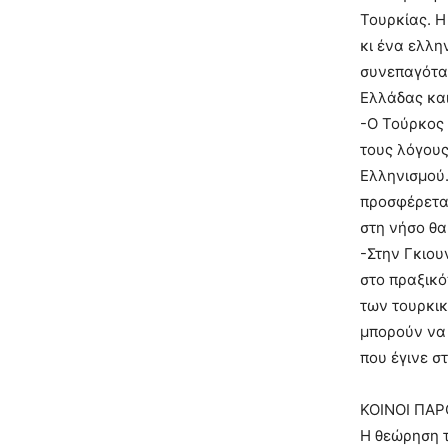
Τουρκίας. Η
κι ένα ελλη
συνεπαγόταν
Ελλάδας και
-Ο Τούρκος 
τους λόγους
Ελληνισμού…
προσφέρεται
στη νήσο θα
-Στην Γκιο
στο πραξικό
των τουρκικ
μπορούν να 
που έγινε σ
ΚΟΙΝΟΙ ΠΑ
Η θεώρηση τ