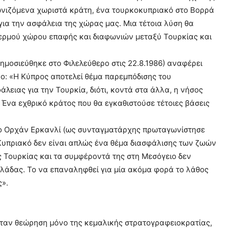
ωνιζόμενα χωριστά κράτη, ένα τουρκοκυπριακό στο Βορρά
για την ασφάλεια της χώρας μας. Μια τέτοια λύση θα
θερμού χώρου επαφής και διαφωνιών μεταξύ Τουρκίας και
μοσιεύθηκε στο Φιλελεύθερο στις 22.8.1986) αναφέρει
ρο: «Η Κύπρος αποτελεί θέμα παρεμπόδισης του
λειας για την Τουρκία, διότι, κοντά στα άλλα, η νήσος
Ένα εχθρικό κράτος που θα εγκαθιστούσε τέτοιες βάσεις
) ο Ορχάν Ερκανλί (ως συνταγματάρχης πρωταγωνίστησε
 Κυπριακό δεν είναι απλώς ένα θέμα διασφάλισης των ζωών
ς Τουρκίας και τα συμφέροντά της στη Μεσόγειο δεν
λλάδας. Το να επαναληφθεί για μία ακόμα φορά το λάθος
ς».
ταν θεώρηση μόνο της κεμαλικής στρατογραφειοκρατίας,